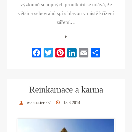
výzkumů schopných proutkařů se udává, že
většina sebevrahů spí s hlavou v místě křížení
záření.…
Fa
T
Pi
Li
E
S
ce
wi
nt
nk
m
ha
bo
tte
er
ed
ail
re
ok
r
es
In
Reinkarnace a karma
t
webmaster007
18.3.2014