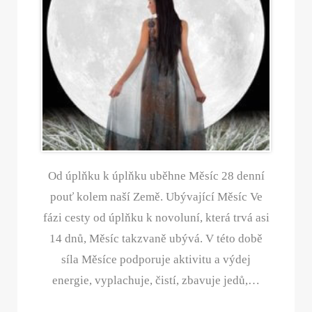
Od úplňku k úplňku uběhne Měsíc 28 denní
pouť kolem naší Země. Ubývající Měsíc Ve
fázi cesty od úplňku k novoluní, která trvá asi
14 dnů, Měsíc takzvaně ubývá. V této době
síla Měsíce podporuje aktivitu a výdej
energie, vyplachuje, čistí, zbavuje jedů,…