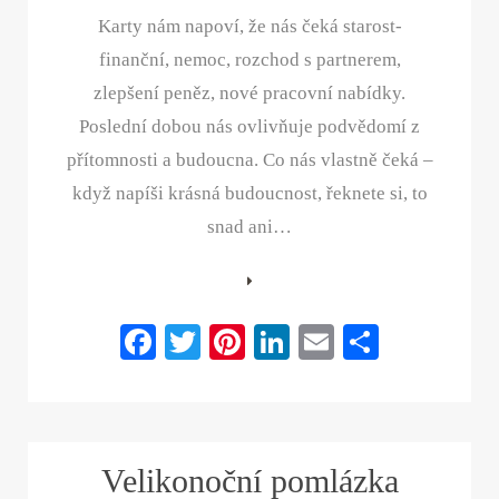
Karty nám napoví, že nás čeká starost-
finanční, nemoc, rozchod s partnerem,
zlepšení peněz, nové pracovní nabídky.
Poslední dobou nás ovlivňuje podvědomí z
přítomnosti a budoucna. Co nás vlastně čeká –
když napíši krásná budoucnost, řeknete si, to
snad ani…
Fa
T
Pi
Li
E
S
ce
wi
nt
nk
m
ha
bo
tte
er
ed
ail
re
ok
r
es
In
Velikonoční pomlázka
t