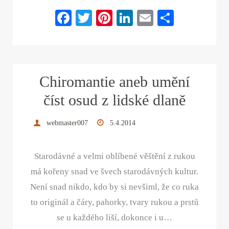
Fa
T
Pi
Li
E
S
ce
wi
nt
nk
m
ha
bo
tte
er
ed
ail
re
ok
r
es
In
Chiromantie aneb umění
t
číst osud z lidské dlaně
webmaster007
5.4.2014
Starodávné a velmi oblíbené věštění z rukou
má kořeny snad ve švech starodávných kultur.
Není snad nikdo, kdo by si nevšiml, že co ruka
to originál a čáry, pahorky, tvary rukou a prstů
se u každého liší, dokonce i u…