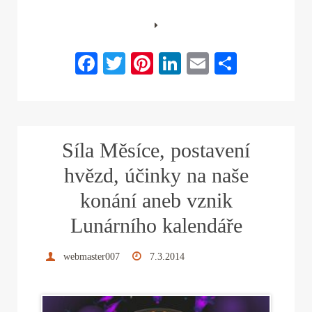
Fa
T
Pi
Li
E
S
ce
wi
nt
nk
m
ha
bo
tte
er
ed
ail
re
ok
r
es
In
Síla Měsíce, postavení
t
hvězd, účinky na naše
konání aneb vznik
Lunárního kalendáře
webmaster007
7.3.2014