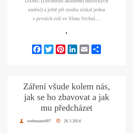
DAMU (Divadelní akademii múzických
umění) a ještě při studiu získal jednu
z prvních rolí ve filmu Vrchní…
Fa
T
Pi
Li
E
S
ce
wi
nt
nk
m
ha
bo
tte
er
ed
ail
re
ok
r
es
In
Záření všude kolem nás,
t
jak se ho zbavovat a jak
mu předcházet
webmaster007
26.3.2014