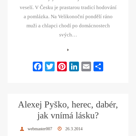
veselí. V Česku je prastarou tradicí hodování
a pomlázka. Na Velikonoční pondělí ráno
muži a chlapci chodí po domácnostech
svých…
Fa
T
Pi
Li
E
S
ce
wi
nt
nk
m
ha
bo
tte
er
ed
ail
re
ok
r
es
In
Alexej Pyško, herec, dabér,
t
jak vnímá lásku?
webmaster007
26.3.2014