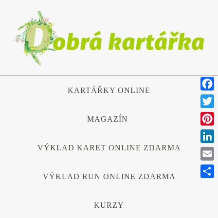
Přeskočit
na
obsah
Přeskočit
KARTÁŘKY ONLINE
na
Face
obsah
Twitt
MAGAZÍN
Pinte
VÝKLAD KARET ONLINE ZDARMA
Link
Emai
VÝKLAD RUN ONLINE ZDARMA
Shar
KURZY