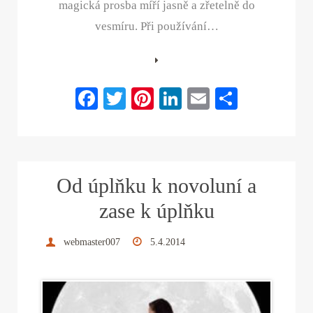
magická prosba míří jasně a zřetelně do
vesmíru. Při používání…
Fa
T
Pi
Li
E
S
ce
wi
nt
nk
m
ha
bo
tte
er
ed
ail
re
ok
r
es
In
Od úplňku k novoluní a
t
zase k úplňku
webmaster007
5.4.2014