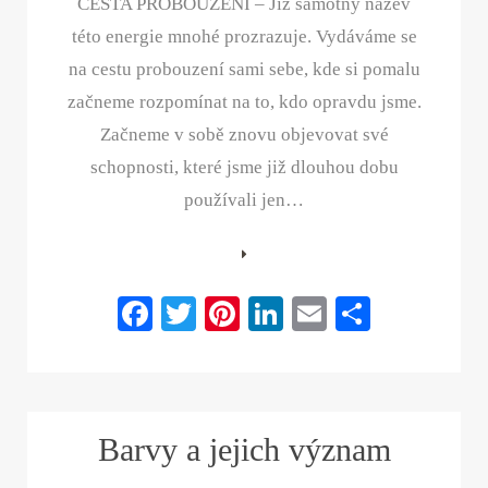
CESTA PROBOUZENÍ – Již samotný název
této energie mnohé prozrazuje. Vydáváme se
na cestu probouzení sami sebe, kde si pomalu
začneme rozpomínat na to, kdo opravdu jsme.
Začneme v sobě znovu objevovat své
schopnosti, které jsme již dlouhou dobu
používali jen…
Fa
T
Pi
Li
E
S
ce
wi
nt
nk
m
ha
bo
tte
er
ed
ail
re
ok
r
es
In
Barvy a jejich význam
t