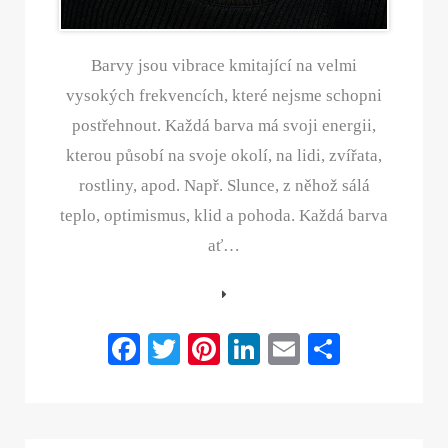
Barvy jsou vibrace kmitající na velmi
vysokých frekvencích, které nejsme schopni
postřehnout. Každá barva má svoji energii,
kterou působí na svoje okolí, na lidi, zvířata,
rostliny, apod. Např. Slunce, z něhož sálá
teplo, optimismus, klid a pohoda. Každá barva
ať…
Fa
T
Pi
Li
E
S
ce
wi
nt
nk
m
ha
bo
tte
er
ed
ail
re
ok
r
es
In