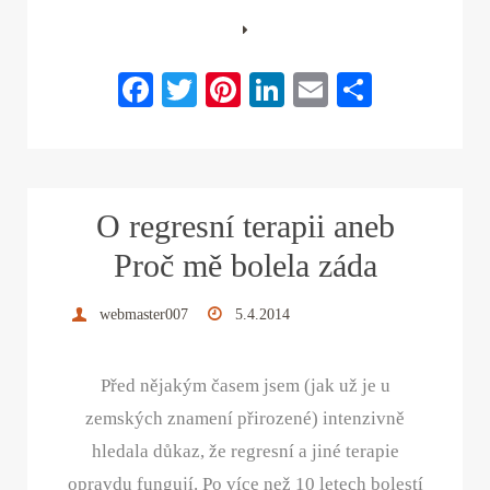
Fa
T
Pi
Li
E
S
ce
wi
nt
nk
m
ha
bo
tte
er
ed
ail
re
ok
r
es
In
O regresní terapii aneb
t
Proč mě bolela záda
webmaster007
5.4.2014
Před nějakým časem jsem (jak už je u
zemských znamení přirozené) intenzivně
hledala důkaz, že regresní a jiné terapie
opravdu fungují. Po více než 10 letech bolestí