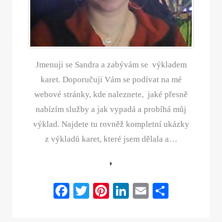
Jmenuji se Sandra a zabývám se výkladem
karet. Doporučuji Vám se podívat na mé
webové stránky, kde naleznete, jaké přesně
nabízím služby a jak vypadá a probíhá můj
výklad. Najdete tu rovněž kompletní ukázky
z výkladů karet, které jsem dělala a…
Fa
T
Pi
Li
E
S
ce
wi
nt
nk
m
ha