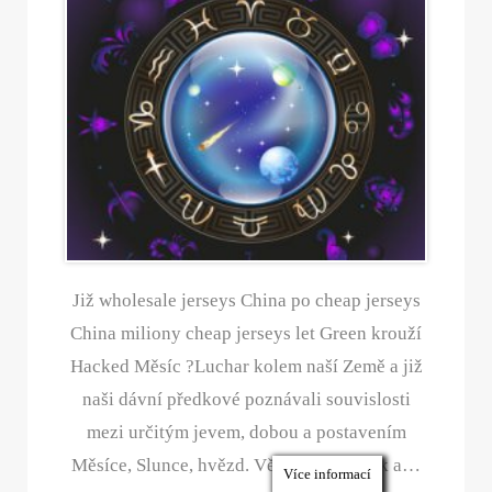
Již wholesale jerseys China po cheap jerseys
China miliony cheap jerseys let Green krouží
Hacked Měsíc ?Luchar kolem naší Země a již
naši dávní předkové poznávali souvislosti
mezi určitým jevem, dobou a postavením
Měsíce, Slunce, hvězd. Věděli, že účinek a…
Více informací