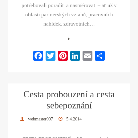
potřebovali poradit a nasměrovat – ať už v
oblasti partnerských vztahů, pracovních
nabídek, zdravotních…
Fa
T
Pi
Li
E
S
ce
wi
nt
nk
m
ha
bo
tte
er
ed
ail
re
ok
r
es
In
Cesta probouzení a cesta
t
sebepoznání
webmaster007
5.4.2014