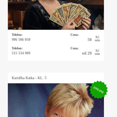
Baví mne taje lidské duše a tím se zabývám
snad čtyřicet let. I když hovořím plynně
anglicky, německy, polsky a domluvím se
vcelku slušně i francouzsky, řeknu vám to, co
mi karty ukazují a moc se s tím nemažu.
Telefon:
Cena:
Kč
50
906 506 050
min
Telefon:
Cena:
Kč
od 29
515 534 909
min
Kartářka
Katka
- KL. 5
ONLINE
Kartářka Katka