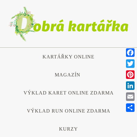
Přeskočit
na
obsah
Přeskočit
KARTÁŘKY ONLINE
na
Face
obsah
Twitt
MAGAZÍN
Pinte
VÝKLAD KARET ONLINE ZDARMA
Link
Emai
VÝKLAD RUN ONLINE ZDARMA
Shar
KURZY