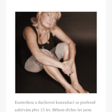
Esoterikou a duchovní konzultací se profesně
zabývám přes 15 let. Během těchto let jsem