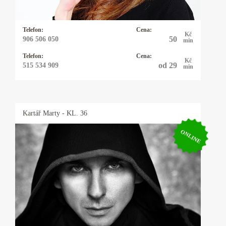
energie kyvadélka.
Telefon:
Cena:
Kč
50
906 506 050
min
Telefon:
Cena:
Kč
od 29
515 534 909
min
Kartář
Marty
- KL. 36
ONLINE
Kartář Marty
Vždy se snažím jít k samé podstatě problému.
Mou specializací je Tarot, neboť v sobě snoubí
většinu hermetických nauk od astrologie, přes
alchymii, až po kabalu. Není však problém