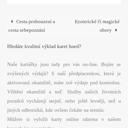
ok
r
es
In
t
Cesta probouzení a
Ezoterické či magické
cesta sebepoznání
obory
Hledáte kvalitní výklad karet hned?
Naše kartářky jsou tady pro vás on-line. Bojíte se
zvýšených výdajů? S naší předplacenkou, která je
aktivovaná okamžitě, máte své výdaje pod kontrolou.
Věštění okamžitě a teď. Služby našich životních
poradců vycházejí stejně, nebo ještě levněji, než u
jiných odborníků, kde ovšem čekáte na termín.
Můžete si vyložit karty online zdarma v našem