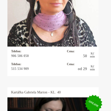
Mariášové a Andělské karty. Budu váš dobrý
anděl. Ráda vám zodpovím přesně jakoukoliv
otázku, přítomnost i budoucnost. Mám
napojení na andělské energie. Jejich moudrost,
láska a síla mi pomáhají pomáhat ostatním
lidem. Všichni máme právo na lásku, štěstí a
důstojný, plnohodnotný život.
Telefon:
Cena:
Kč
50
906 506 050
min
Telefon:
Cena:
Kč
od 29
515 534 909
min
Kartářka
Gabriela Marion
- KL. 40
ONLINE
Kartářka Gabriela Marion