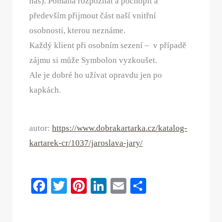
nás). Pomáhá rozpoznat a pochopit a
především přijmout část naší vnitřní
osobnosti, kterou neznáme.
Každý klient při osobním sezení – v případě
zájmu si může Symbolon vyzkoušet.
Ale je dobré ho užívat opravdu jen po
kapkách.
autor:
https://www.dobrakartarka.cz/katalog-
kartarek-cr/1037/jaroslava-jary/
Fa
T
Pi
Li
E
S
ce
wi
nt
nk
m
ha
bo
tte
er
ed
ail
re