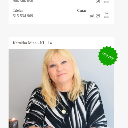
50
906 506 050
min
Telefon:
Cena:
Kč
od 29
515 534 909
min
Kartářka
Mina
- KL. 14
ONLINE
Kartářka Mina
Výkladem z karet se zabývám 20let a vykládám
karty Osho Zen Tarot. Tyto karty nevěští, ale
pojmenovávají pravdu přítomného okamžiku a
pouze nabízejí možnosti řešení daného
problému. Tím ponechávají člověku
svobodnou vůli, jak vše řešit. Občas používám