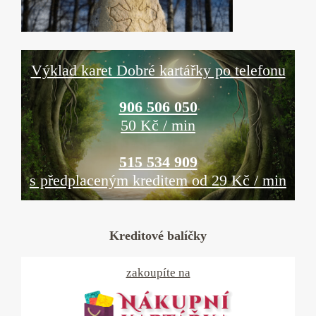
Výklad karet Dobré kartářky po telefonu
906 506 050
50 Kč / min
515 534 909
s předplaceným kreditem od 29 Kč / min
Kreditové balíčky
zakoupíte na