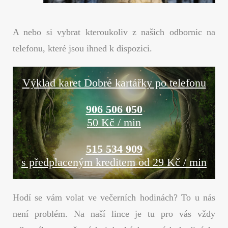
A nebo si vybrat kteroukoliv z našich odbornic na
telefonu, které jsou ihned k dispozici.
Výklad karet Dobré kartářky po telefonu
906 506 050
50 Kč / min
515 534 909
s předplaceným kreditem od 29 Kč / min
Hodí se vám volat ve večerních hodinách? To u nás
není problém. Na naší lince je tu pro vás vždy