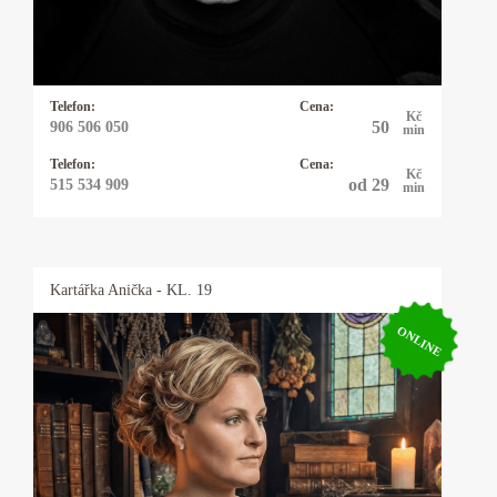
domluvit se i na jiných metodách. Nabízím
práci s energiemi i rituály šité na míru. Náhoda
neexistuje, jde jen o to naučit se správně hodit
kostkou.
Telefon:
Cena:
Kč
50
906 506 050
min
Telefon:
Cena:
Kč
od 29
515 534 909
min
Kartářka
Anička
- KL. 19
ONLINE
Kartářka Anička
Karty, astrologie, numerologie, výklad snů,
psychomagie. Vysoká pravděpodobnost věštby.