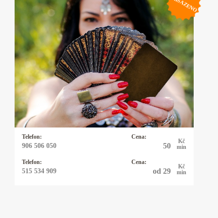
OBSAZENO
Kartářka Simona
Trápí tě láska? Máš problémy v práci, nebo
snad nevíš, která cesta je správná? Pokud
hledáš odpověď, velmi ráda ti poradim. Moje
výklady jsou profesionální a vykládám z
tarotovych, lenormand a andělských karet. Mé
poslání spočívá v pomoci. Těším se na tebe.
Telefon:
Cena:
Kč
50
906 506 050
min
Telefon:
Cena:
Kč
od 29
515 534 909
min