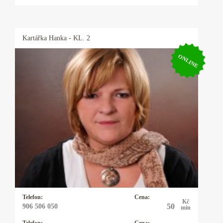
Kartářka
Hanka
- KL. 2
ONLINE
Kartářka Hanka
Profesionální výklad karet, autorské výklady,
rozbor osobnosti a partnerských vztahů podle
data narození. Pomůžu vám uvědomit si svůj
potenciál. Dodám vám sílu a odvahu, abyste
mohli čelit překážkám a výzvám ve svém
životě.
Telefon:
Cena:
Kč
50
906 506 050
min