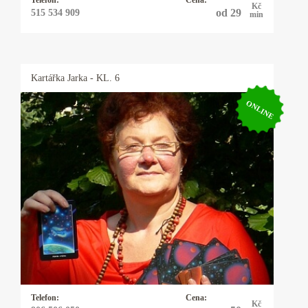
Telefon:
Cena:
Kč
od 29
515 534 909
min
Kartářka
Jarka
- KL. 6
ONLINE
Kartářka Jarka
Výklad tarotových karet, andělský tarot,
jasnovidění a jasnocítění, automatická kresba,
práce s anděly a archanděly, a také sestavování
andělských rituálů. Zaměřuji se i na Minulé
životy. Mohou pomoci rozklíčovat ten život
současný a odpovědět na známé „PROČ“.
Telefon:
Cena:
Kč