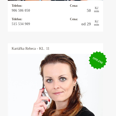
kyvadlo které vyrobila moje dcera.
Telefon:
Cena:
Kč
50
906 506 050
min
Telefon:
Cena:
Kč
od 29
515 534 909
min
Kartářka
Rebeca
- KL. 11
ONLINE
Kartářka Rebeca
Řešíte vztahy, lásku, peníze, zaměstnání nebo
něco jiného? Mým oblíbeným orákulem jsou
karty - mariášové, tarotové, archandělské,
věštím také z kamenných run, využívám