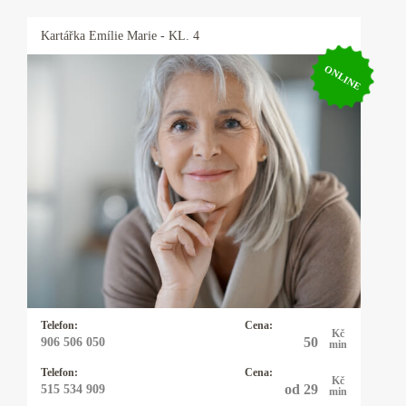
Kartářka
Emílie Marie
- KL. 4
ONLINE
Kartářka Emílie Marie
30 let praxe. Výklad karet, kyvadlo, virgule a
alternativní životní styly, znalosti předávané po
generace. Podíváme se možné věci budoucí v
každé životní oblasti. Vysoká preciznost.
Telefon:
Cena:
Kč
50
906 506 050
min
Telefon:
Cena:
Kč
od 29
515 534 909
min