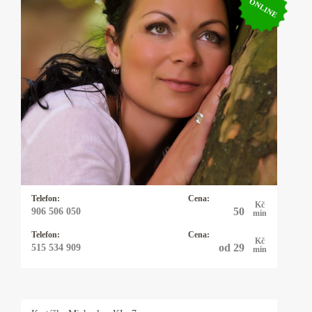
ONLINE
Kartářka Helen Stanku
Mariášové karty, Tarot, Runy, automatická
kresba, křišťálová koule, výklad snů. Rychlé
trefné výklady a dlouholetá praxe.
Telefon:
Cena:
Kč
50
906 506 050
min
Telefon:
Cena:
Kč
od 29
515 534 909
min