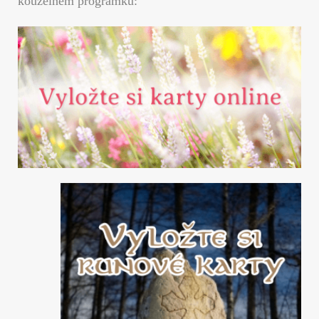
kouzelném prográmku: