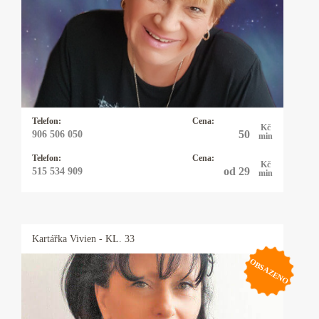
25 let praxe s výkladem z cikánských a
andělských karet. Pomohu Vám s rozhodnutím
v lásce, práci, financemi a ve všem, na co se mě
zeptá. Někdy přiberu i kyvadlo.
Telefon:
Cena:
Kč
50
906 506 050
min
Telefon:
Cena:
Kč
od 29
515 534 909
min
Kartářka
Vivien
- KL. 33
OBSAZENO
Kartářka Vivien