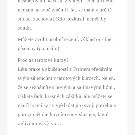
nasměrování na cestě životem. Co mám nebo
nemám na sobě změnit? Jak se mám v určité
situaci zachovat? Kdo nezkusil, neměl by
soudit.
Můžete zvolit osobní sezení, výklad on-line,
písemný (po mailu).
Proč na tarotové kurzy?
Léta praxe a zkušeností s Tarotem předávám
svým zájemcům v tarotových kurzech. Nejen,
že se seznámíte s novými a zajímavými lidmi,
získáte řadu krásných zážitků, ale můžete se
naučit sami karty vykládat pro svoji potřebu a
porozumět duchovním souvislostem, které
ovlivňují váš život…