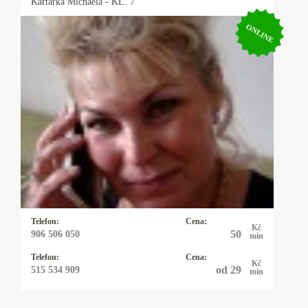
Kartářka
Michaela
- KL. 7
ONLINE
Kartářka Michaela
Pro své klienty je Michaela pojmem, neboť ví
ihned jádro problému a je velmi přesná, pokud
potřebujete rychlou, jasnou odpověď můžete
zvolit právě ji a budete překvapeni, co vše ví.
Telefon:
Cena:
Kč
50
906 506 050
min
Telefon:
Cena:
Kč
od 29
515 534 909
min