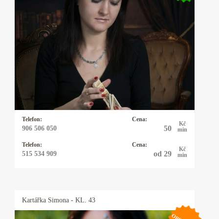
Jsem empat, médium a průvodce skrze
prorocké sny, intuici a spiritualitu. Od dětství
přicházejí ke mně vize, odpovědi a vhledy,
umožňující nahlédnout do situací a poskytovat
vedení. Mou vášní je tarot, fascinují mě jeho
symboly, barvy a hloubka, která se prolíná do
každodenního života. Ráda s vámi proberu
vaše důležité vztahové, profesní i životní
Telefon:
Cena:
křižovatky.
Kč
50
906 506 050
min
Telefon:
Cena:
Kč
od 29
515 534 909
min
Kartářka
Simona
- KL. 43