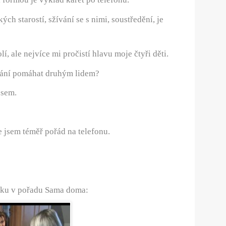
ch starostí, sžívání se s nimi, soustředění, je
lí, ale nejvíce mi pročistí hlavu moje čtyři děti.
slání pomáhat druhým lidem?
 sem.
de jsem téměř pořád na telefonu.
nku v pořadu Sama doma: