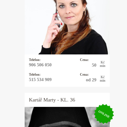
Řešíte vztahy, lásku, peníze,
zaměstnání nebo něco jiného? Mým
oblíbeným orákulem jsou karty -
mariášové, tarotové, archandělské,
věštím také z kamenných run,
využívám energie kyvadélka.
Telefon:
Cena:
Kč
906 506 050
50
min
Telefon:
Cena:
Kč
515 534 909
od 29
min
Kartář
Marty
- KL. 36
ONLINE
Kartář Marty
Vždy se snažím jít k samé podstatě