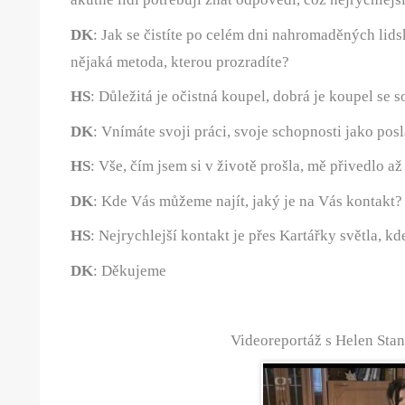
DK
: Jak se čistíte po celém dni nahromaděných lidský
nějaká metoda, kterou prozradíte?
HS
: Důležitá je očistná koupel, dobrá je koupel se so
DK
: Vnímáte svoji práci, svoje schopnosti jako po
HS
: Vše, čím jsem si v životě prošla, mě přivedlo až
DK
: Kde Vás můžeme najít, jaký je na Vás kontakt?
HS
: Nejrychlejší kontakt je přes Kartářky světla, k
DK
: Děkujeme
Videoreportáž s Helen Sta