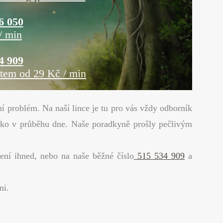
6 050
/ min
4 909
item od 29 Kč / min
í problém. Na naší lince je tu pro vás vždy odborník
jako v průběhu dne. Naše poradkyně prošly pečlivým
ení ihned, nebo na naše běžné číslo
515 534 909
a
ni.