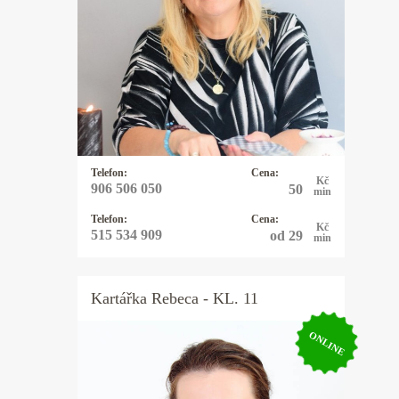
vykládám karty Osho Zen Tarot. Tyto
karty nevěští, ale pojmenovávají
pravdu přítomného okamžiku a pouze
nabízejí možnosti řešení daného
problému. Tím ponechávají člověku
svobodnou vůli, jak vše řešit. Občas
používám kyvadlo které vyrobila
moje dcera.
Telefon:
Cena:
Kč
906 506 050
50
min
Telefon:
Cena:
Kč
515 534 909
od 29
min
Kartářka
Rebeca
- KL. 11
ONLINE
Kartářka Rebeca