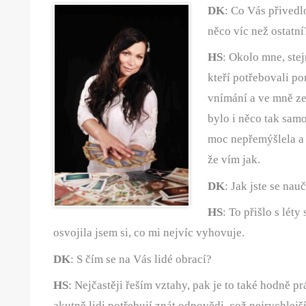
DK
: Co Vás přivedl
něco víc než ostatní
HS
: Okolo mne, stej
kteří potřebovali p
vnímání a ve mně ze
bylo i něco tak sam
moc nepřemýšlela a 
že vím jak.
DK
: Jak jste se nau
HS
: To přišlo s léty
osvojila jsem si, co mi nejvíc vyhovuje.
DK
: S čím se na Vás lidé obrací?
HS
: Nejčastěji řeším vztahy, pak je to také hodně p
akutně lidi potřebují znát odpovědi, což nejrychlejš