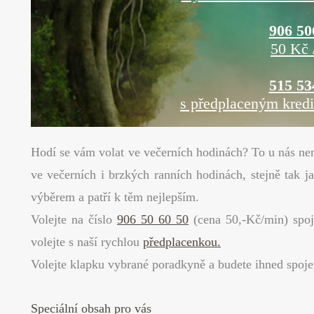
906 50
50 Kč 
515 53
s předplaceným kred
Hodí se vám volat ve večerních hodinách? To u nás nen
ve večerních i brzkých ranních hodinách, stejně tak 
výběrem a patří k těm nejlepším.
Volejte na číslo
906 50 60 50
(cena 50,-Kč/min) spoj
volejte s naší rychlou
předplacenkou.
Volejte klapku vybrané poradkyně a budete ihned spoje
Speciální obsah pro vás