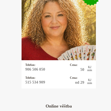
Kartářka Jeninka
Karty se naučila jako malá ve své
rodině. Používá stoletý rakousko-
uherský balíček tzv. cikánek a k tomu
Rider-Waite_Smith tarot. Má čtyřicet
let zkušeností. Vykládá i poselství
těžkých nebo opakujících se snů.
Hlásí se k etickému monoteismu.
Miluje příběhy, stromy, psy a kočky.
Telefon:
Cena:
Kč
906 506 050
50
min
Telefon:
Cena:
Kč
515 534 909
od 29
min
Online věštba