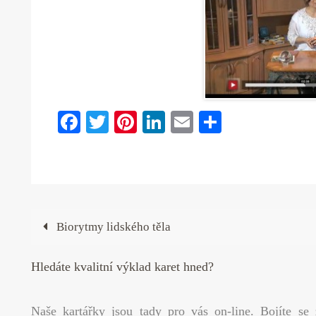
Fa
T
Pi
Li
E
S
ce
wi
nt
nk
m
ha
bo
tte
er
ed
ail
re
ok
r
es
In
t
Biorytmy lidského těla
Hledáte kvalitní výklad karet hned?
Naše kartářky jsou tady pro vás on-line. Bojíte se