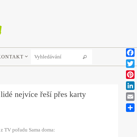
Search for:
KONTAKT
Vyhledávání
Face
Twitt
Pinte
idé nejvíce řeší přes karty
Link
Emai
Shar
ž z TV pořadu Sama doma: