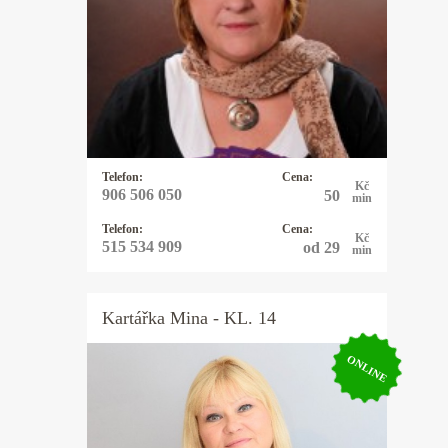
výklady, rozbor osobnosti a
partnerských vztahů podle data
narození. Pomůžu vám uvědomit si
svůj potenciál. Dodám vám sílu a
odvahu, abyste mohli čelit překážkám
a výzvám ve svém životě.
Telefon:
Cena:
Kč
906 506 050
50
min
Telefon:
Cena:
Kč
515 534 909
od 29
min
Kartářka
Mina
- KL. 14
ONLINE
Kartářka Mina
Výkladem z karet se zabývám 20let a