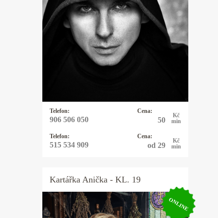
problému. Mou specializací je Tarot,
neboť v sobě snoubí většinu
hermetických nauk od astrologie,
přes alchymii, až po kabalu. Není
však problém domluvit se i na jiných
metodách. Nabízím práci s energiemi
i rituály šité na míru. Náhoda
neexistuje, jde jen o to naučit se
Telefon:
Cena:
správně hodit kostkou.
Kč
906 506 050
50
min
Telefon:
Cena:
Kč
515 534 909
od 29
min
Kartářka
Anička
- KL. 19
ONLINE
Kartářka Anička