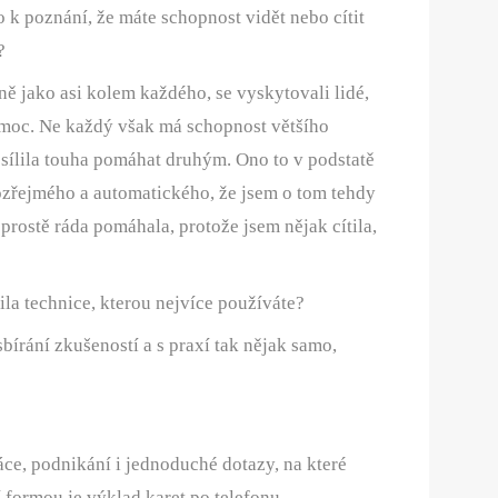
o k poznání, že máte schopnost vidět nebo cítit
?
ně jako asi kolem každého, se vyskytovali lidé,
omoc. Ne každý však má schopnost většího
sílila touha pomáhat druhým. Ono to v podstatě
ozřejmého a automatického, že jsem o tom tehdy
prostě ráda pomáhala, protože jsem nějak cítila,
čila technice, kterou nejvíce používáte?
 sbírání zkušeností a s praxí tak nějak samo,
ráce, podnikání i jednoduché dotazy, na které
í formou je výklad karet po telefonu.