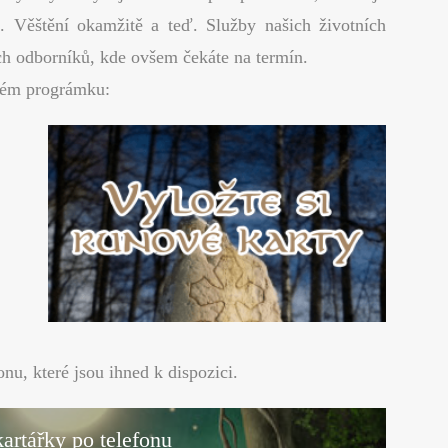
. Věštění okamžitě a teď. Služby našich životních
ých odborníků, kde ovšem čekáte na termín.
lném prográmku:
nu, které jsou ihned k dispozici.
artářky po telefonu