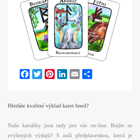
Fa
T
Pi
Li
E
S
ce
wi
nt
nk
m
ha
bo
tte
er
ed
ail
re
ok
r
es
In
Hledáte kvalitní výklad karet hned?
t
Naše kartářky jsou tady pro vás on-line. Bojíte se
zvýšených výdajů? S naší předplacenkou, která je