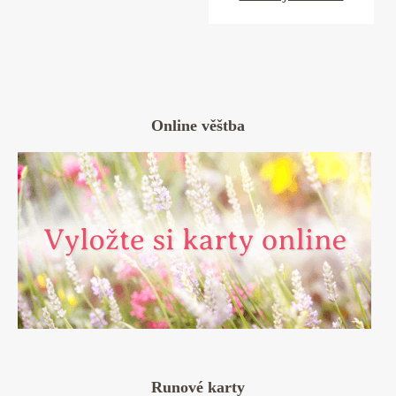
Online věštba
Runové karty