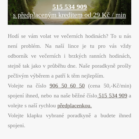
515 534 909
s předplaceným kreditem od 29 Kč / min
Hodí se vám volat ve večerních hodinách? To u nás
není problém. Na naší lince je tu pro vás vždy
odborník ve večerních i brzkých ranních hodinách,
stejně tak jako v průběhu dne. Naše poradkyně prošly
pečlivým výběrem a patří k těm nejlepším.
Volejte na číslo
906 50 60 50
(cena 50,-Kč/min)
spojení ihned, nebo na naše běžné číslo
515 534 909
a
volejte s naší rychlou
předplacenkou.
Volejte klapku vybrané poradkyně a budete ihned
spojeni.