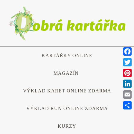
Přeskočit
na
obsah
Přeskočit
KARTÁŘKY ONLINE
na
Face
obsah
Twitt
MAGAZÍN
Pinte
VÝKLAD KARET ONLINE ZDARMA
Link
Emai
VÝKLAD RUN ONLINE ZDARMA
Shar
KURZY