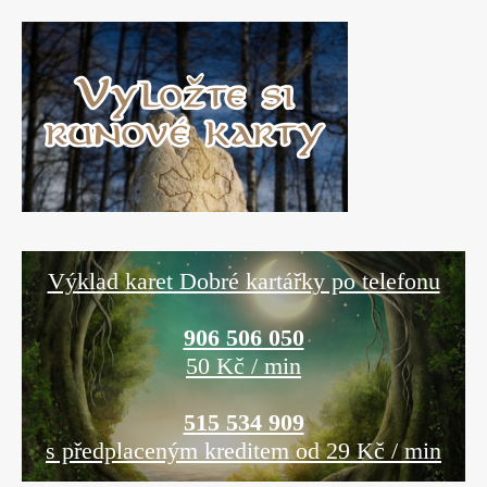
Výklad karet Dobré kartářky po telefonu
906 506 050
50 Kč / min
515 534 909
s předplaceným kreditem od 29 Kč / min