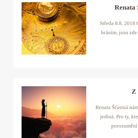
Renata 
Středa 8.8. 2018
bráním, jsou zde
Z 
Renata Šťastná nám 
jediná. Pro ty, k
porozumění a