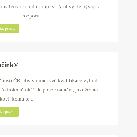
 zastřený osobními zájmy. Ty obvykle bývají v
rozporu ...
a píše...
učink®
nosti ČR, aby v rámci své kvalifikace vybral
z Astrokoučink®. Je pouze na něm, jakožto na
ovi, komu to ...
a píše...