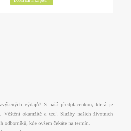
Dobrá kartářka píše...
 zvýšených výdajů? S naší předplacenkou, která je
. Věštění okamžitě a teď. Služby našich životních
ých odborníků, kde ovšem čekáte na termín.