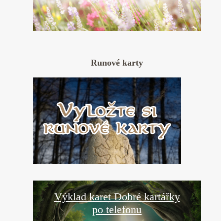
Runové karty
Výklad karet Dobré kartářky
po telefonu