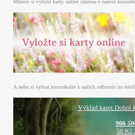
Můžete si vyložit karty online zdarma v našem kouze
A nebo si vybrat kteroukoliv z našich odbornic na telefo
Výklad karet Dobré k
906 50
50 Kč 