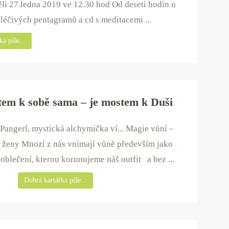
ěli 27.ledna 2019 ve 12.30 hod Od deseti hodin u
léčivých pentagramů a cd s meditacemi ...
a píše...
tem k sobě sama – je mostem k Duši
 Pangerl, mystická alchymička ví... Magie vůní –
 ženy Mnozí z nás vnímají vůně především jako
oblečení, kterou korunujeme náš outfit a bez ...
Dobrá kartářka píše...