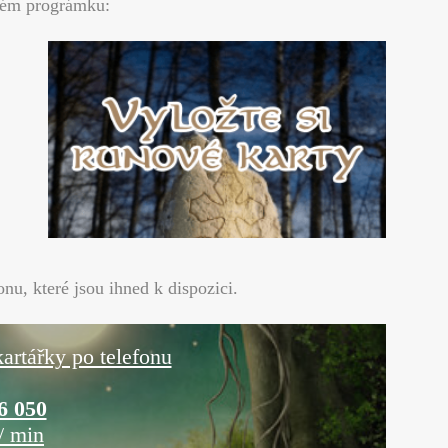
lném prográmku:
nu, které jsou ihned k dispozici.
artářky po telefonu
6 050
/ min