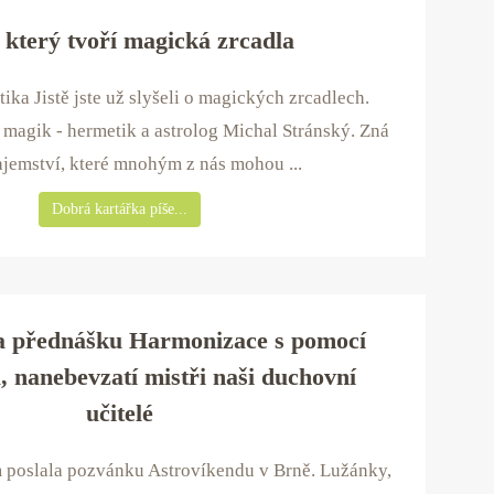
který tvoří magická zrcadla
ka Jistě jste už slyšeli o magických zrcadlech.
i magik - hermetik a astrolog Michal Stránský. Zná
tajemství, které mnohým z nás mohou ...
Dobrá kartářka píše...
a přednášku Harmonizace s pomocí
, nanebevzatí mistři naši duchovní
učitelé
 poslala pozvánku Astrovíkendu v Brně. Lužánky,