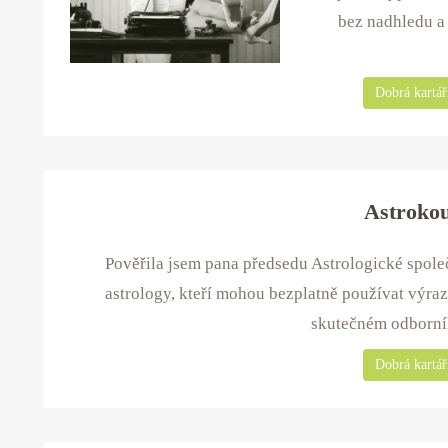
bez nadhledu a
Dobrá kartářk
Astroko
Pověřila jsem pana předsedu Astrologické společ
astrology, kteří mohou bezplatně používat výra
skutečném odborník
Dobrá kartářk