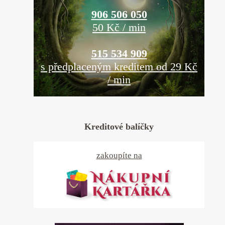
906 506 050
50 Kč / min
515 534 909
s předplaceným kreditem od 29 Kč
/ min
Kreditové balíčky
zakoupíte na