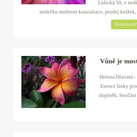
Lidická 50, v ned
stolečku možnost konzultace, prodej knížek, 
Dobrá kartářk
Vůně je mos
Helena Hlavatá -
Esence lásky pro
doplněk. Součást 