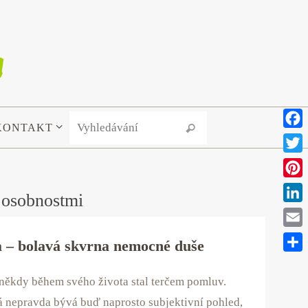
Search for:
KONTAKT
Vyhledávání
Face
Twitt
Pinte
 osobnostmi
Link
Emai
 – bolavá skvrna nemocné duše
Shar
 někdy během svého života stal terčem pomluv.
 nepravda bývá buď naprosto subjektivní pohled,