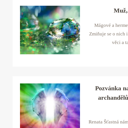
Muž, 
Mágové a hermeti
Zmiňuje se o nich 
věci a 
Pozvánka n
archandělů
Renata Šťastná nám