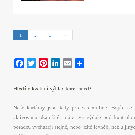
1
2
3
›
Fa
T
Pi
Li
E
S
ce
wi
nt
nk
m
ha
bo
tte
er
ed
ail
re
Hledáte kvalitní výklad karet hned?
ok
r
es
In
t
Naše kartářky jsou tady pro vás on-line. Bojíte se
aktivovaná okamžitě, máte své výdaje pod kontrolou
poradců vycházejí stejně, nebo ještě levněji, než u jin