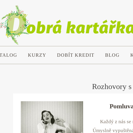
TALOG
KURZY
DOBÍT KREDIT
BLOG
Rozhovory s
Pomluva
Každý z nás se
Úmyslně vypuštěná