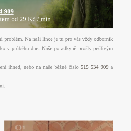
4 909
item od 29 Kč / min
í problém. Na naší lince je tu pro vás vždy odborník
jako v průběhu dne. Naše poradkyně prošly pečlivým
ení ihned, nebo na naše běžné číslo
515 534 909
a
ni.