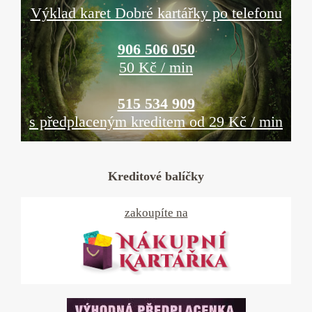
Výklad karet Dobré kartářky po telefonu
906 506 050
50 Kč / min
515 534 909
s předplaceným kreditem od 29 Kč / min
Kreditové balíčky
zakoupíte na