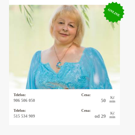
ONLINE
Kartářka Anastázie
Já Anastázie jsem přišla na tento svět s darem
lásky k lidem. Již jako malá jsem vnímala
duchovní svět. Víly a andělé byli mými
kamarády. Později, kdy jsem začala viděla
různé souvislosti mezi nebem a zemí, vždy byli
tito duchovní průvodci se mnou.
Telefon:
Cena:
Kč
50
906 506 050
min
Telefon:
Cena:
Kč
od 29
515 534 909
min