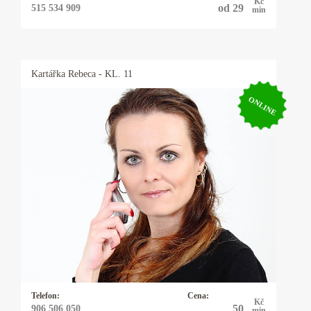
Kč
od 29
515 534 909
min
Kartářka
Rebeca
- KL. 11
ONLINE
Kartářka Rebeca
Řešíte vztahy, lásku, peníze, zaměstnání nebo
něco jiného? Mým oblíbeným orákulem jsou
karty - mariášové, tarotové, archandělské,
věštím také z kamenných run, využívám
energie kyvadélka.
Telefon:
Cena:
Kč
50
906 506 050
min