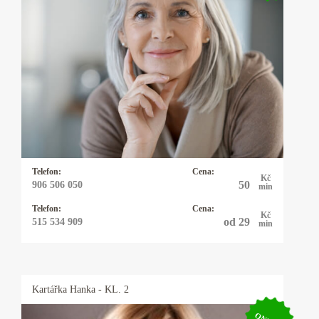
Kartářka Emílie Marie
30 let praxe. Výklad karet, kyvadlo, virgule a
alternativní životní styly, znalosti předávané po
generace. Podíváme se možné věci budoucí v
každé životní oblasti. Vysoká preciznost.
Telefon:
Cena:
Kč
50
906 506 050
min
Telefon:
Cena:
Kč
od 29
515 534 909
min
Kartářka
Hanka
- KL. 2