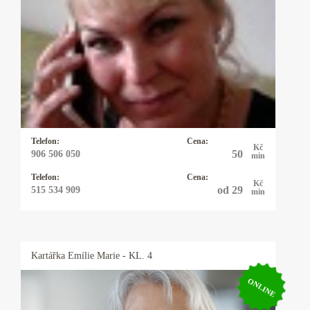
Kartářka Michaela
Pro své klienty je Michaela pojmem, neboť ví
ihned jádro problému a je velmi přesná, pokud
potřebujete rychlou, jasnou odpověď můžete
zvolit právě ji a budete překvapeni, co vše ví.
Telefon:
Cena:
Kč
50
906 506 050
min
Telefon:
Cena:
Kč
od 29
515 534 909
min
Kartářka
Emílie Marie
- KL. 4
ONLINE