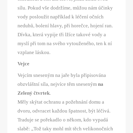
sílu. Pokud vše dodržíme, můžou nám účinky
vody posloužit například k léčení očních
neduhů, bolení hlavy, při horečce, hojení ran.
Dívka, která vypije tři lžíce takové vody a
myslí při tom na svého vytouženého, ten k ní
vzplane láskou.
Vejce
Vejcím sneseným na jaře byla připisována
obzvláštní síla, nejvíce těm sneseným
na
Zelený čtvrtek
.
Měly skýtat ochranu a požehnání domu a
dvoru, odvracet každou špatnost, být léčivá.
Traduje se pořekadlo o někom, kdo vypadá
slabě: „Tož taky mohl mít těch velikonočních