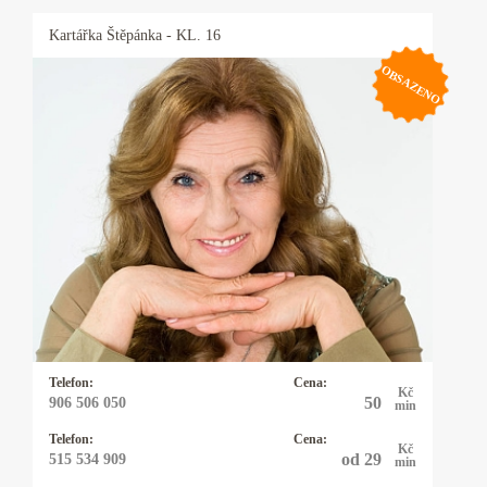
Kartářka
Štěpánka
- KL. 16
OBSAZENO
Kartářka Štěpánka
Přes 30 let praxe. Od dětství jsem se
pohybovala mezi kartářkami a věštci. Babička
byla známá kartářka. Impulsem pro moji dráhu
byla první spokojená klientka. Ráda Vám
pomohu najít odpovědi na dotazy týkající se
vztahů, lásky, práce, dětí, zdraví odpovědi.
Důvěra je pro mě to nejlepší ocenění.
Telefon:
Cena:
Kč
50
906 506 050
min
Telefon:
Cena:
Kč
od 29
515 534 909
min