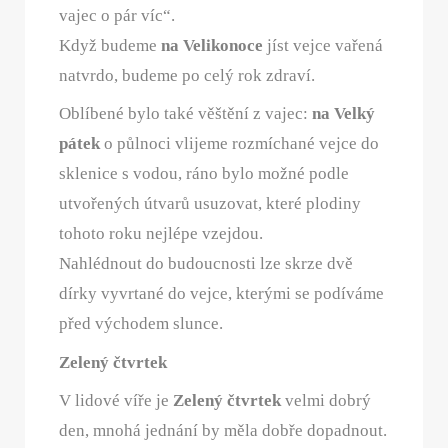
vajec o pár víc“.
Když budeme
na Velikonoce
jíst vejce vařená
natvrdo, budeme po celý rok zdraví.
Oblíbené bylo také věštění z vajec:
na Velký
pátek
o půlnoci vlijeme rozmíchané vejce do
sklenice s vodou, ráno bylo možné podle
utvořených útvarů usuzovat, které plodiny
tohoto roku nejlépe vzejdou.
Nahlédnout do budoucnosti lze skrze dvě
dírky vyvrtané do vejce, kterými se podíváme
před východem slunce.
Zelený čtvrtek
V lidové víře je
Zelený čtvrtek
velmi dobrý
den, mnohá jednání by měla dobře dopadnout.