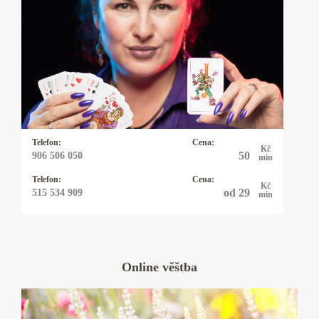
velkou vnímavostí, empatií, darem vhledu a
čtením mezi řádky. Jsem vědma, mým
domovem je starobylý Avalon, čtení z energií,
energie přírody a živlů. Vyslechnu tě, poradím,
ukážu cestu v těžkých chvílích. Funguji jako
čtečka čárových kódů Vašich trápení a starostí.
Muži mají rádi, že jim rozumím a ženy, že je
Telefon:
Cena:
pochopím.
Kč
50
906 506 050
min
Telefon:
Cena:
Kč
od 29
515 534 909
min
Online věštba