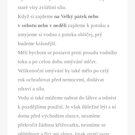
staré víry zvláštní sílu.
Když si zajdeme
na Velký pátek nebo
v sobotu nebo v neděli
zajdeme k potoku a
umyjeme si vodou z potoka obličej, prý
budeme krásnější.
Měli bychom se postavit proti proudu vodního
toku a po celou dobu omývání mlčet.
Velikonoční omývání by také mělo po celý
rok ochraňovat před nemocemi, dodávat
zdraví a sílu.
Vodu si také můžeme nabrat do láhve a odnést
k pozdějšímu použití. Je však důležité být s ní
doma před východem slunce, nesmíme
překročit žádnou křižovatku, nesmíme se
ohlédnout a říct ani slovo, jinak ztratí svou