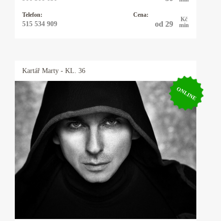
Telefon:
Cena:
Kč
od 29
515 534 909
min
Kartář
Marty
- KL. 36
ONLINE
Kartář Marty
Vždy se snažím jít k samé podstatě problému.
Mou specializací je Tarot, neboť v sobě snoubí
většinu hermetických nauk od astrologie, přes
alchymii, až po kabalu. Není však problém
domluvit se i na jiných metodách. Nabízím
práci s energiemi i rituály šité na míru. Náhoda
neexistuje, jde jen o to naučit se správně hodit