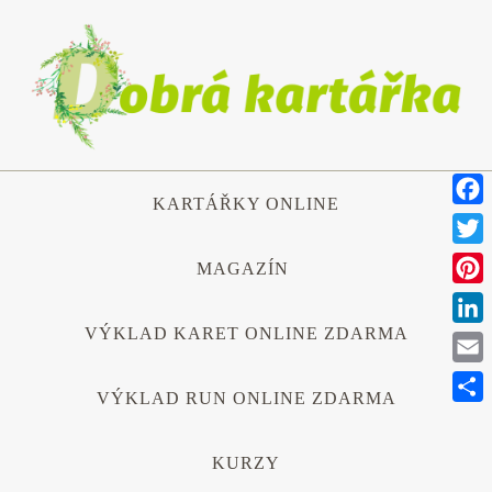
Přeskočit
na
obsah
Přeskočit
KARTÁŘKY ONLINE
na
Face
obsah
Twitt
MAGAZÍN
Pinte
VÝKLAD KARET ONLINE ZDARMA
Link
Emai
VÝKLAD RUN ONLINE ZDARMA
Shar
KURZY