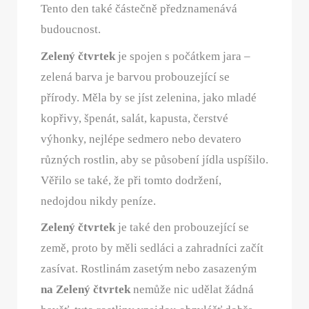
Tento den také částečně předznamenává
budoucnost.
Zelený čtvrtek
je spojen s počátkem jara –
zelená barva je barvou probouzející se
přírody. Měla by se jíst zelenina, jako mladé
kopřivy, špenát, salát, kapusta, čerstvé
výhonky, nejlépe sedmero nebo devatero
různých rostlin, aby se působení jídla uspíšilo.
Věřilo se také, že při tomto dodržení,
nedojdou nikdy peníze.
Zelený čtvrtek
je také den probouzející se
země, proto by měli sedláci a zahradníci začít
zasívat. Rostlinám zasetým nebo zasazeným
na Zelený čtvrtek
nemůže nic udělat žádná