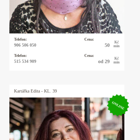
napojení na andělské energie. Jejich moudrost,
láska a síla mi pomáhají pomáhat ostatním
lidem. Všichni máme právo na lásku, štěstí a
důstojný, plnohodnotný život.
Telefon:
Cena:
Kč
50
906 506 050
min
Telefon:
Cena:
Kč
od 29
515 534 909
min
Kartářka
Edita
- KL. 39
ONLINE
Kartářka Edita
Jmenuji se Edita, pracuji s andělskými,