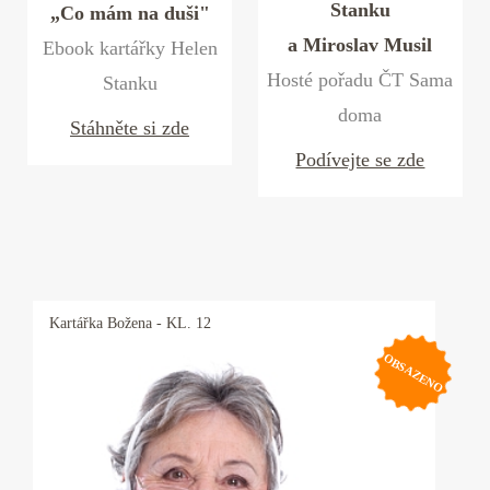
Stanku
„Co mám na duši"
a Miroslav Musil
Ebook kartářky Helen
Hosté pořadu ČT Sama
Stanku
doma
Stáhněte si zde
Podívejte se zde
Kartářka
Božena
- KL. 12
OBSAZENO
Kartářka Božena