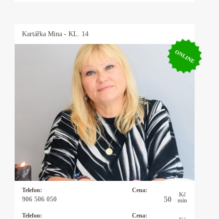
Kartářka
Mina
- KL. 14
ONLINE
Kartářka Mina
Výkladem z karet se zabývám 20let a vykládám
karty Osho Zen Tarot. Tyto karty nevěští, ale
pojmenovávají pravdu přítomného okamžiku a
pouze nabízejí možnosti řešení daného
problému. Tím ponechávají člověku
svobodnou vůli, jak vše řešit. Občas používám
kyvadlo které vyrobila moje dcera.
Telefon:
Cena:
Kč
50
906 506 050
min
Telefon:
Cena: