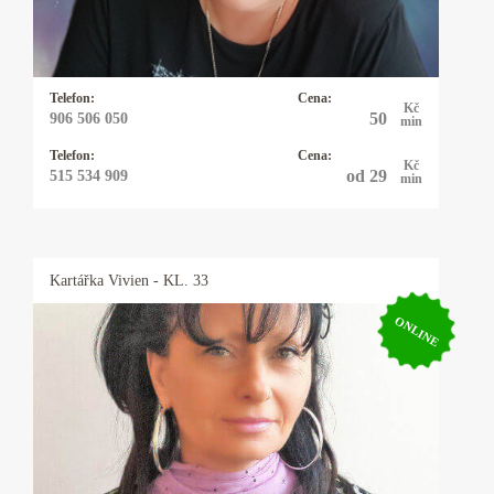
v lásce, práci, financemi a ve všem, na co se mě
zeptá. Někdy přiberu i kyvadlo.
Telefon:
Cena:
Kč
50
906 506 050
min
Telefon:
Cena:
Kč
od 29
515 534 909
min
Kartářka
Vivien
- KL. 33
ONLINE
Kartářka Vivien
Mariášové a Andělské karty. Budu váš dobrý
anděl. Ráda vám zodpovím přesně jakoukoliv
otázku, přítomnost i budoucnost. Mám