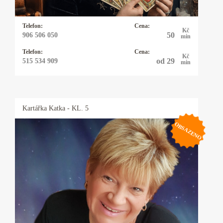
vcelku slušně i francouzsky, řeknu vám to, co
mi karty ukazují a moc se s tím nemažu.
Telefon:
Cena:
Kč
50
906 506 050
min
Telefon:
Cena:
Kč
od 29
515 534 909
min
Kartářka
Katka
- KL. 5
OBSAZENO
Kartářka Katka
25 let praxe s výkladem z cikánských a
andělských karet. Pomohu Vám s rozhodnutím