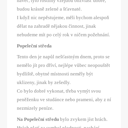
havěť, tyto rostliny vzejdou obzvlášť dobře,
budou krásně zelené a šťavnaté.
I když nic nepěstujeme, měli bychom alespoň
dělat na zahradě nějakou činnost, jinak
nebudeme mít po celý rok v ničem požehnání.
Popeleční středa
Tento den je napůl nešťastným dnem, proto se
nemělo jít pro dříví, nejlépe vůbec neopouštět
bydliště, obytné místnosti neměly být
uklizeny, jinak by zešedly.
Co bylo dobré vykonat, třeba vymýt svou
peněženku ve studánce nebo prameni, aby z ní
nezmizely peníze.
Na Popeleční středu
bylo zvykem jíst hrách.
Hrách platí za symbol plodnosti, nachází