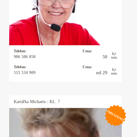
Zaměření: láska, vztahy, finance, zdraví,
zvířátka. Moje práce je mým koníčkem a to je
to nejlepší, co může člověk chtít. Dlouholeté
zkušenosti a spokojení klienti. Ráda pomohu
tam, kde se sami ztrácíte.
Telefon:
Cena:
Kč
50
906 506 050
min
Telefon:
Cena:
Kč
od 29
515 534 909
min
Kartářka
Michaela
- KL. 7
OBSAZENO