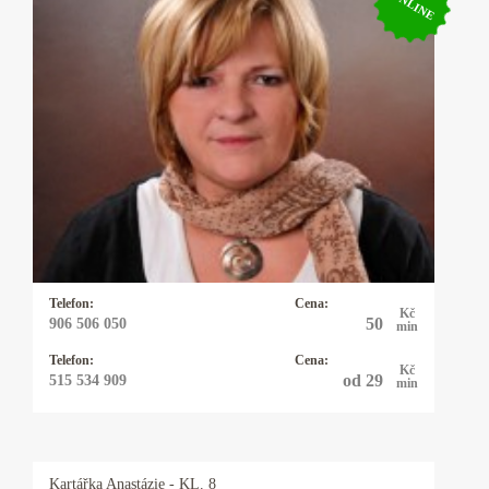
ONLINE
Kartářka Hanka
Profesionální výklad karet, autorské výklady,
rozbor osobnosti a partnerských vztahů podle
data narození. Pomůžu vám uvědomit si svůj
potenciál. Dodám vám sílu a odvahu, abyste
mohli čelit překážkám a výzvám ve svém
životě.
Telefon:
Cena:
Kč
50
906 506 050
min
Telefon:
Cena:
Kč
od 29
515 534 909
min
Kartářka
Anastázie
- KL. 8