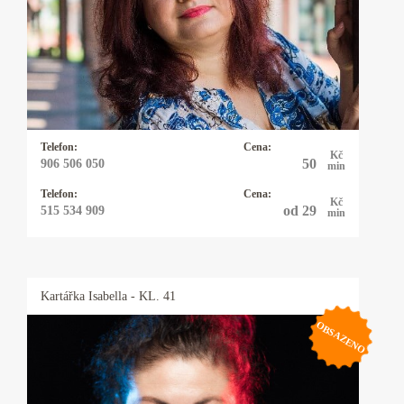
mariašovými i tarotovými kartami a vykladám
35 let. K výkladu karet mě přivedla mimo jiné i
touha si nechat vyložit od uznávané kartářky,
která mi sdělila, že jsem k ní byla poslána,
abych získala zkušenosti pomáhala lidem.
Těším se na zavolání.
Telefon:
Cena:
Kč
50
906 506 050
min
Telefon:
Cena:
Kč
od 29
515 534 909
min
Kartářka
Isabella
- KL. 41
OBSAZENO
Kartářka Isabella
Na tento svět jsem přišla se silnou intuicí,