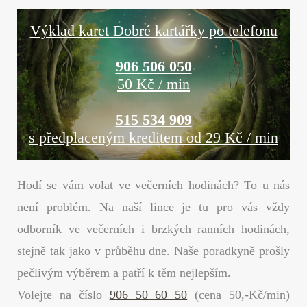
Výklad karet Dobré kartářky po telefonu
906 506 050
50 Kč / min
515 534 909
s předplaceným kreditem od 29 Kč / min
Hodí se vám volat ve večerních hodinách? To u nás
není problém. Na naší lince je tu pro vás vždy
odborník ve večerních i brzkých ranních hodinách,
stejně tak jako v průběhu dne. Naše poradkyně prošly
pečlivým výběrem a patří k těm nejlepším.
Volejte na číslo
906 50 60 50
(cena 50,-Kč/min)