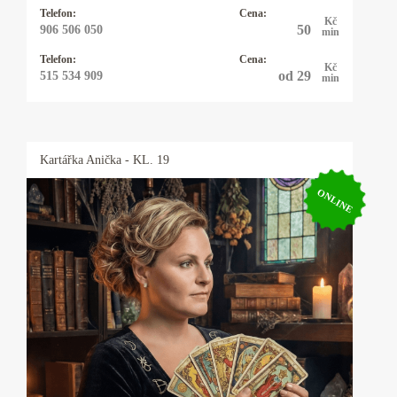
kostkou.
Telefon:
Cena:
Kč
50
906 506 050
min
Telefon:
Cena:
Kč
od 29
515 534 909
min
Kartářka
Anička
- KL. 19
ONLINE
Kartářka Anička
Karty, astrologie, numerologie, výklad snů,
psychomagie. Vysoká pravděpodobnost věštby.
Baví mne taje lidské duše a tím se zabývám
snad čtyřicet let. I když hovořím plynně
anglicky, německy, polsky a domluvím se