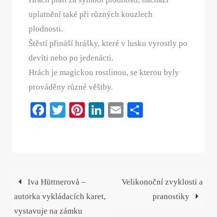
uplatnění také při různých kouzlech
plodnosti.
Štěstí přináší hrášky, které v lusku vyrostly po
devíti nebo po jedenácti.
Hrách je magickou rostlinou, se kterou byly
prováděny různé věštby.
Fa
T
Pi
Li
E
S
ce
wi
nt
nk
m
ha
bo
tte
er
ed
ail
re
ok
r
es
In
t
Iva Hüttnerová –
Velikonoční zvyklosti a
autorka vykládacích karet,
pranostiky
vystavuje na zámku