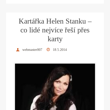
bo
tte
er
ed
ail
re
ok
r
es
In
Kartářka Helen Stanku –
t
co lidé nejvíce řeší přes
karty
webmaster007
18.5.2014