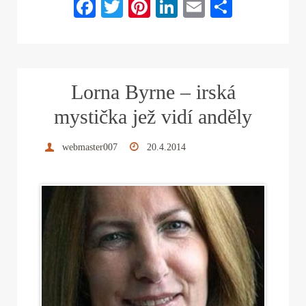
Fa
T
Pi
Li
E
S
ce
wi
nt
nk
m
ha
bo
tte
er
ed
ail
re
ok
r
es
In
Lorna Byrne – irská
t
mystička jež vidí anděly
webmaster007
20.4.2014