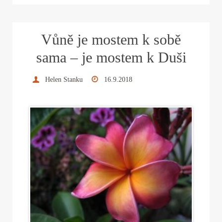
bo
tte
er
ed
ail
re
ok
r
es
In
Vůně je mostem k sobě
t
sama – je mostem k Duši
Helen Stanku
16.9.2018