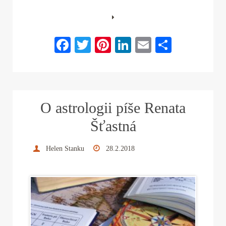
Fa
T
Pi
Li
E
S
ce
wi
nt
nk
m
ha
bo
tte
er
ed
ail
re
ok
r
es
In
O astrologii píše Renata
t
Šťastná
Helen Stanku
28.2.2018