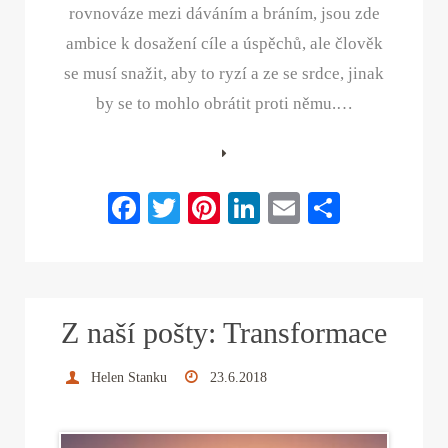
rovnováze mezi dáváním a bráním, jsou zde
ambice k dosažení cíle a úspěchů, ale člověk
se musí snažit, aby to ryzí a ze se srdce, jinak
by se to mohlo obrátit proti němu.…
Fa
T
Pi
Li
E
S
ce
wi
nt
nk
m
ha
bo
tte
er
ed
ail
re
ok
r
es
In
Z naší pošty: Transformace
t
Helen Stanku
23.6.2018