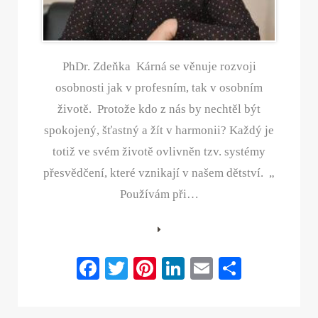
PhDr. Zdeňka Kárná se věnuje rozvoji
osobnosti jak v profesním, tak v osobním
životě. Protože kdo z nás by nechtěl být
spokojený, šťastný a žít v harmonii? Každý je
totiž ve svém životě ovlivněn tzv. systémy
přesvědčení, které vznikají v našem dětství. „
Používám při…
Fa
T
Pi
Li
E
S
ce
wi
nt
nk
m
ha
bo
tte
er
ed
ail
re