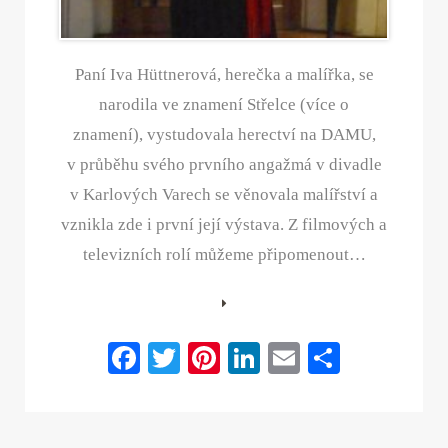
Paní Iva Hüttnerová, herečka a malířka, se
narodila ve znamení Střelce (více o
znamení), vystudovala herectví na DAMU,
v průběhu svého prvního angažmá v divadle
v Karlových Varech se věnovala malířství a
vznikla zde i první její výstava. Z filmových a
televizních rolí můžeme připomenout…
Fa
T
Pi
Li
E
S
ce
wi
nt
nk
m
ha
bo
tte
er
ed
ail
re