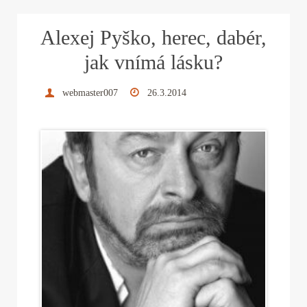
ok
r
es
In
Alexej Pyško, herec, dabér,
t
jak vnímá lásku?
webmaster007
26.3.2014