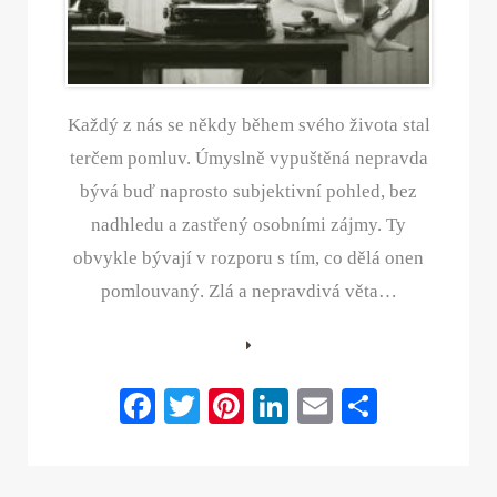
Každý z nás se někdy během svého života stal
terčem pomluv. Úmyslně vypuštěná nepravda
bývá buď naprosto subjektivní pohled, bez
nadhledu a zastřený osobními zájmy. Ty
obvykle bývají v rozporu s tím, co dělá onen
pomlouvaný. Zlá a nepravdivá věta…
Fa
T
Pi
Li
E
S
ce
wi
nt
nk
m
ha
bo
tte
er
ed
ail
re