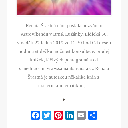
Renata Šťastná nám poslala pozvánku
Astrovíkendu v Brně. Lužánky, Lidická 50,
v neděli 27.ledna 2019 ve 12.30 hod Od deseti
hodin u stolečku možnost konzultace, prodej
knížek, léčivých pentagramů a cd
s meditacemi www.samankarenata.cz Renata
Šťastná je autorkou někalika knih s
ezoterickou tématikou,…
Fa
T
Pi
Li
E
S
ce
wi
nt
nk
m
ha