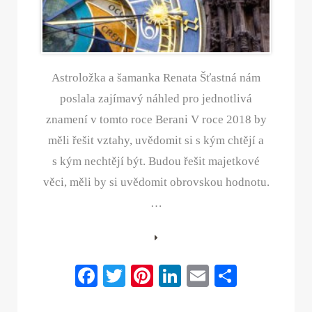
Astroložka a šamanka Renata Šťastná nám
poslala zajímavý náhled pro jednotlivá
znamení v tomto roce Berani V roce 2018 by
měli řešit vztahy, uvědomit si s kým chtějí a
s kým nechtějí být. Budou řešit majetkové
věci, měli by si uvědomit obrovskou hodnotu.
…
Fa
T
Pi
Li
E
S
ce
wi
nt
nk
m
ha