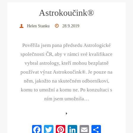
ok
r
es
In
Astrokoučink®
t
Helen Stanku
28.9.2019
Pověřila jsem pana předsedu Astrologické
společnosti ČR, aby v rámci své kvalifikace
vybral astrology, kteří mohou bezplatně
používat výraz Astrokoučink®. Je pouze na
něm, jakožto na skutečném odborníkovi,
komu to umožní a komu ne. Po konzultaci s
ním jsem umožnila…
Fa
T
Pi
Li
E
S