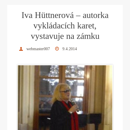
ok
r
es
In
Iva Hüttnerová – autorka
t
vykládacích karet,
vystavuje na zámku
webmaster007
9.4.2014