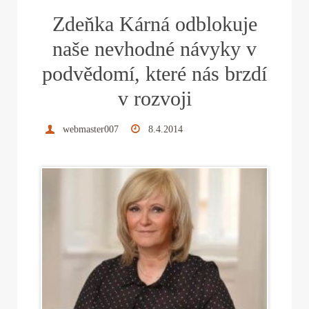
ok
r
es
In
Zdeňka Kárná odblokuje
t
naše nevhodné návyky v
podvědomí, které nás brzdí
v rozvoji
webmaster007
8.4.2014