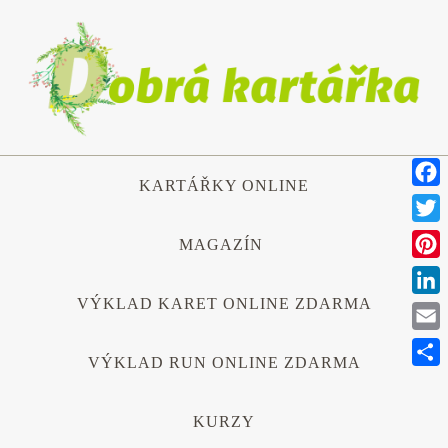
Přeskočit
na
obsah
Přeskočit
KARTÁŘKY ONLINE
na
Face
obsah
Twitt
MAGAZÍN
Pinte
VÝKLAD KARET ONLINE ZDARMA
Link
Emai
VÝKLAD RUN ONLINE ZDARMA
Shar
KURZY