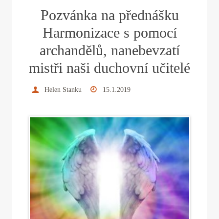
ok
r
es
In
Pozvánka na přednášku
t
Harmonizace s pomocí
archandělů, nanebevzatí
mistři naši duchovní učitelé
Helen Stanku
15.1.2019