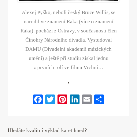
Alexej Pyško, neboli český Bruce Willis, se
narodil ve znamení Raka (více o znamení
Raka), pochází z Ostravy, v současnosti člen
Činohry Národního divadla. Vystudoval
DAMU (Divadelní akademii múzických
umění) a ještě při studiu získal jednu
z prvních rolí ve filmu Vrchní…
Fa
T
Pi
Li
E
S
ce
wi
nt
nk
m
ha
bo
tte
er
ed
ail
re
ok
r
es
In
Hledáte kvalitní výklad karet hned?