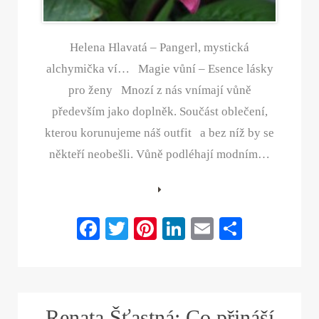
Helena Hlavatá – Pangerl, mystická
alchymička ví… Magie vůní – Esence lásky
pro ženy Mnozí z nás vnímají vůně
především jako doplněk. Součást oblečení,
kterou korunujeme náš outfit a bez níž by se
někteří neobešli. Vůně podléhají modním…
Fa
T
Pi
Li
E
S
ce
wi
nt
nk
m
ha
bo
tte
er
ed
ail
re
ok
r
es
In
Renata Šťastná: Co přináší