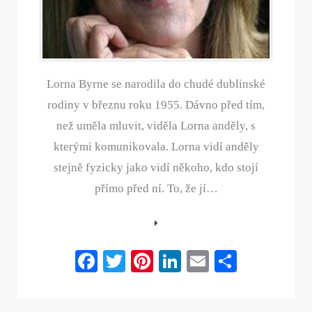
Lorna Byrne se narodila do chudé dublinské
rodiny v březnu roku 1955. Dávno před tím,
než uměla mluvit, viděla Lorna anděly, s
kterými komunikovala. Lorna vidí anděly
stejně fyzicky jako vidí někoho, kdo stojí
přímo před ní. To, že jí…
Fa
T
Pi
Li
E
S
ce
wi
nt
nk
m
ha
bo
tte
er
ed
ail
re