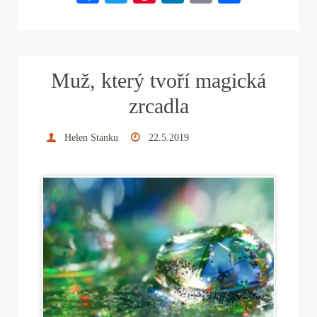
ce
wi
nt
nk
m
ha
bo
tte
er
ed
ail
re
ok
r
es
In
Muž, který tvoří magická
t
zrcadla
Helen Stanku
22.5.2019