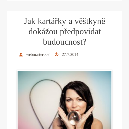
bo
tte
er
ed
ail
re
ok
r
es
In
Jak kartářky a věštkyně
t
dokážou předpovídat
budoucnost?
webmaster007
27.7.2014