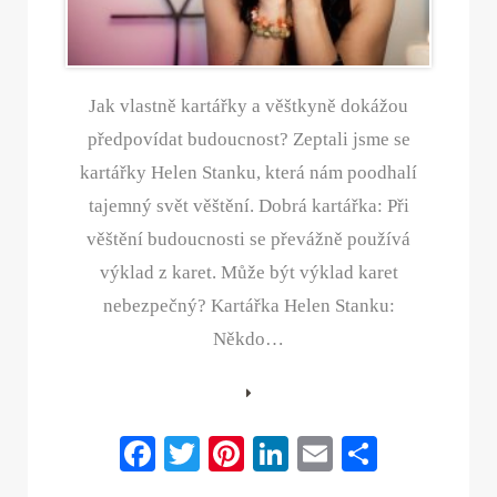
Jak vlastně kartářky a věštkyně dokážou
předpovídat budoucnost? Zeptali jsme se
kartářky Helen Stanku, která nám poodhalí
tajemný svět věštění. Dobrá kartářka: Při
věštění budoucnosti se převážně používá
výklad z karet. Může být výklad karet
nebezpečný? Kartářka Helen Stanku:
Někdo…
Fa
T
Pi
Li
E
S
ce
wi
nt
nk
m
ha