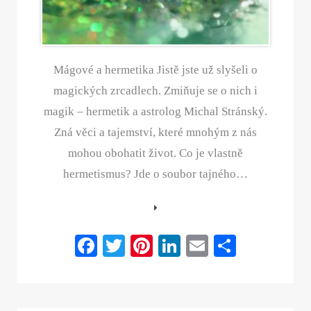
Mágové a hermetika Jistě jste už slyšeli o
magických zrcadlech. Zmiňuje se o nich i
magik – hermetik a astrolog Michal Stránský.
Zná věci a tajemství, které mnohým z nás
mohou obohatit život. Co je vlastně
hermetismus? Jde o soubor tajného…
Fa
T
Pi
Li
E
S
ce
wi
nt
nk
m
ha
bo
tte
er
ed
ail
re