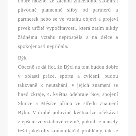
dobře možné, že začnou zničehonic skomírat
původně plamenné sliby od partnerů a
partnerek nebo se ve vztahu objeví a projeví
prvek určité vypočítavosti, která zatím nikdy
žádnému vztahu neprospěla a na délce a
spokojenosti nepřidala.
Býk
Obecně se dá říct, že Býci na tom budou dobře
v oblasti práce, sportu a cvičení, budou
takzvaně k neutahání, v jejich znamení se
hned zkraje, 4. května odehraje Nov, spojení
Slunce a Měsíce přímo ve středu znamení
Býka. V druhé polovině května lze očekávat
zlepšení ve vztahové rovině, pokud se musely
řešit jakékoliv komunikační problémy, tak se