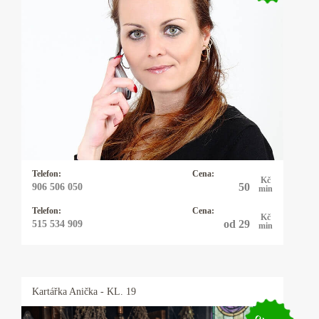
Kartářka Rebeca
Řešíte vztahy, lásku, peníze, zaměstnání nebo
něco jiného? Mým oblíbeným orákulem jsou
karty - mariášové, tarotové, archandělské,
věštím také z kamenných run, využívám
energie kyvadélka.
Telefon:
Cena:
Kč
50
906 506 050
min
Telefon:
Cena:
Kč
od 29
515 534 909
min
Kartářka
Anička
- KL. 19