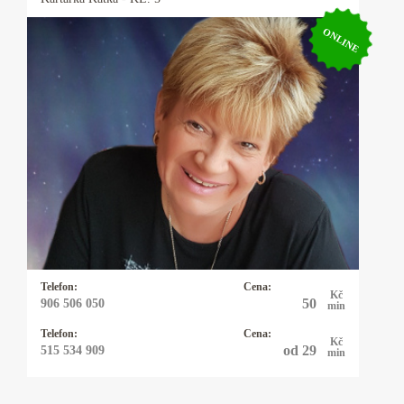
ONLINE
Kartářka Katka
25 let praxe s výkladem z cikánských a
andělských karet. Pomohu Vám s rozhodnutím
v lásce, práci, financemi a ve všem, na co se mě
zeptá. Někdy přiberu i kyvadlo.
Telefon:
Cena:
Kč
50
906 506 050
min
Telefon:
Cena:
Kč
od 29
515 534 909
min