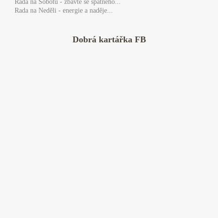
Rada
na Sobotu - zbavte se špatného...
Rada
na Neděli - energie a naděje...
Dobrá kartářka FB