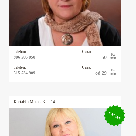
Profesionální výklad karet, autorské výklady,
rozbor osobnosti a partnerských vztahů podle
data narození. Pomůžu vám uvědomit si svůj
potenciál. Dodám vám sílu a odvahu, abyste
mohli čelit překážkám a výzvám ve svém
životě.
Telefon:
Cena:
Kč
50
906 506 050
min
Telefon:
Cena:
Kč
od 29
515 534 909
min
Kartářka
Mina
- KL. 14
ONLINE
Kartářka Mina