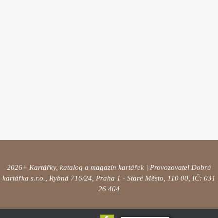
2026+ Kartářky, katalog a magazín kartářek | Provozovatel Dobrá
kartářka s.r.o., Rybná 716/24, Praha 1 - Staré Město, 110 00, IČ: 031
26 404