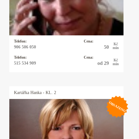
ihned jádro problému a je velmi přesná, pokud
potřebujete rychlou, jasnou odpověď můžete
zvolit právě ji a budete překvapeni, co vše ví.
Telefon:
Cena:
Kč
50
906 506 050
min
Telefon:
Cena:
Kč
od 29
515 534 909
min
Kartářka
Hanka
- KL. 2
OBSAZENO
Kartářka Hanka