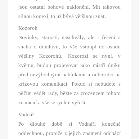
jsou ostatní bohové naklonění. Mít takovou
silnou konexi, to už bývá většinou znát.
Kozoroh
Novinky, starosti, naschvály, ale i řešení a
snaha o domluvu, to vše vstoupí do osudu
většiny Kozorohů.. Kozorozi se nyní, v
květnu, budou projevovat jako mistři úniku
před nevýhodnými nabídkami a odborníci na
krizovou komunikaci. Pokud si nebudete s
něčím vědět rady, běžte za zrozencem tohoto
znamení a vše se rychle vyřeší.
Vodnář
Po dlouhé době si Vodnáři konečně
oddechnou, protože z jejich znamení odchází