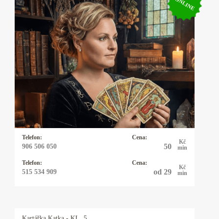
ONLINE
Kartářka Anička
Karty, astrologie, numerologie, výklad snů,
psychomagie. Vysoká pravděpodobnost věštby.
Baví mne taje lidské duše a tím se zabývám
snad čtyřicet let. I když hovořím plynně
anglicky, německy, polsky a domluvím se
vcelku slušně i francouzsky, řeknu vám to, co
mi karty ukazují a moc se s tím nemažu.
Telefon:
Cena:
Kč
50
906 506 050
min
Telefon:
Cena:
Kč
od 29
515 534 909
min
Kartářka
Katka
- KL. 5