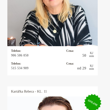
Výkladem z karet se zabývám 20let a vykládám
karty Osho Zen Tarot. Tyto karty nevěští, ale
pojmenovávají pravdu přítomného okamžiku a
pouze nabízejí možnosti řešení daného
problému. Tím ponechávají člověku
svobodnou vůli, jak vše řešit. Občas používám
kyvadlo které vyrobila moje dcera.
Telefon:
Cena:
Kč
50
906 506 050
min
Telefon:
Cena:
Kč
od 29
515 534 909
min
Kartářka
Rebeca
- KL. 11
ONLINE