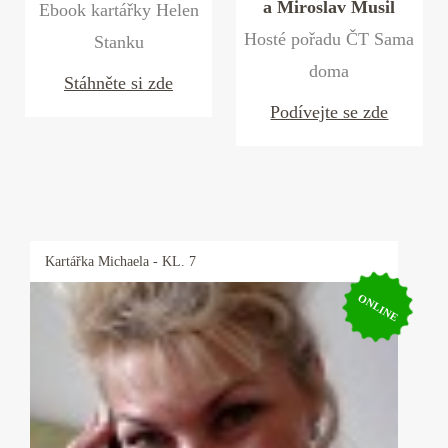
a Miroslav Musil
Ebook kartářky Helen
Hosté pořadu ČT Sama
Stanku
doma
Stáhněte si zde
Podívejte se zde
Kartářka
Michaela
- KL. 7
ONLINE
Kartářka Michaela
Pro své klienty je Michaela pojmem, neboť ví