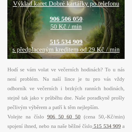
Výklad karet Dobré kartářky po telefonu
906 506 050
50 Kč / min
515 534 909
s předplaceným kreditem od 29 Kč / min
Hodí se vám volat ve večerních hodinách? To u nás
není problém. Na naší lince je tu pro vás vždy
odborník ve večerních i brzkých ranních hodinách,
stejně tak jako v průběhu dne. Naše poradkyně prošly
pečlivým výběrem a patří k těm nejlepším.
Volejte na číslo
906 50 60 50
(cena 50,-Kč/min)
spojení ihned, nebo na naše běžné číslo
515 534 909
a