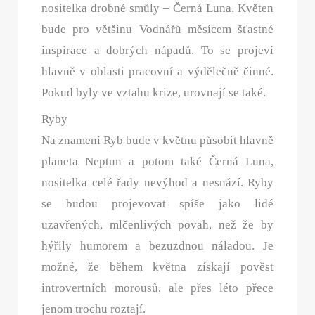
nositelka drobné smůly – Černá Luna. Květen
bude pro většinu Vodnářů měsícem šťastné
inspirace a dobrých nápadů. To se projeví
hlavně v oblasti pracovní a výdělečně činné.
Pokud byly ve vztahu krize, urovnají se také.
Ryby
Na znamení Ryb bude v květnu působit hlavně
planeta Neptun a potom také Černá Luna,
nositelka celé řady nevýhod a nesnází. Ryby
se budou projevovat spíše jako lidé
uzavřených, mlčenlivých povah, než že by
hýřily humorem a bezuzdnou náladou. Je
možné, že během května získají pověst
introvertních morousů, ale přes léto přece
jenom trochu roztají.