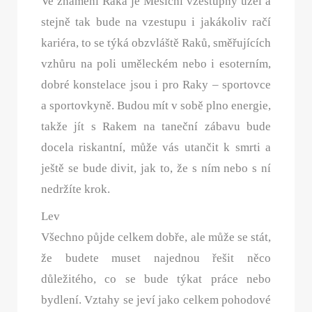
Ve znamení Raka je Měsíční vzestupný uzel a
stejně tak bude na vzestupu i jakákoliv račí
kariéra, to se týká obzvláště Raků, směřujících
vzhůru na poli uměleckém nebo i esoterním,
dobré konstelace jsou i pro Raky – sportovce
a sportovkyně. Budou mít v sobě plno energie,
takže jít s Rakem na taneční zábavu bude
docela riskantní, může vás utančit k smrti a
ještě se bude divit, jak to, že s ním nebo s ní
nedržíte krok.
Lev
Všechno půjde celkem dobře, ale může se stát,
že budete muset najednou řešit něco
důležitého, co se bude týkat práce nebo
bydlení. Vztahy se jeví jako celkem pohodové