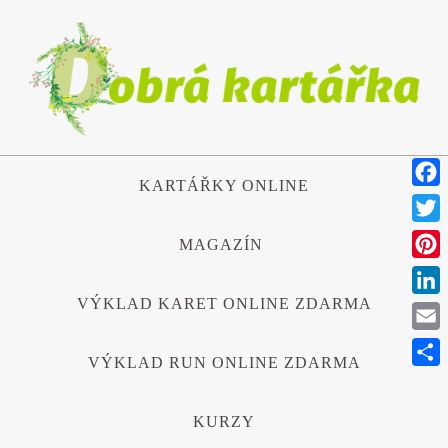
Přeskočit
na
obsah
Přeskočit
KARTÁŘKY ONLINE
na
Face
obsah
Twitt
MAGAZÍN
Pinte
VÝKLAD KARET ONLINE ZDARMA
Link
Emai
VÝKLAD RUN ONLINE ZDARMA
Shar
KURZY