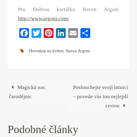
Pro Dobrou kartářku Raven Argoni
http://www.argoni.com/
Fa
T
Pi
Li
E
S
ce
wi
nt
nk
m
ha
bo
tte
er
ed
ail
re
,
.
Horoskop na květen
Raven Argoni
ok
r
es
In
t
Magická noc
Poslouchejte svoji intuici
čarodějnic
– povede vás tou nejlepší
cestou
Podobné články