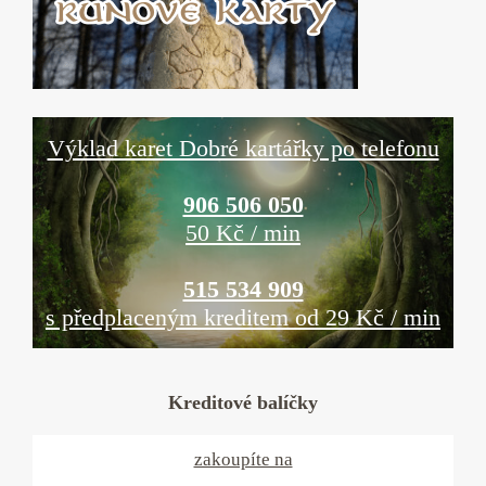
Výklad karet Dobré kartářky po telefonu
906 506 050
50 Kč / min
515 534 909
s předplaceným kreditem od 29 Kč / min
Kreditové balíčky
zakoupíte na