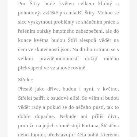
Pro Štíry bude květen celkem klidný a
pohodový, zvláště pro mladší Štíry. Mohou se
sice vyskytnout problémy se sháněním práce a
řešením otázky hmotného zabezpečení, ale do
konce května budou Štíři alespoň vědět na
čem ve skutečnosti jsou. Na druhou stranu se s
velkou pravděpodobností dožijí milého
překvapení ve vztahové rovině.
Střelec
Přesně jako dříve, budou i nyní, v květnu,
Střelci patřit k osudové elitě. Se vším si budou
vědět rady a pokud se do něčeho pustí, tak to
dobře dopadne. Nebude ani příliš divu,
protože na jejich straně stojí Fortuna, Štěstěna
nebo Jupiter, představující šéfa bohů, kterému