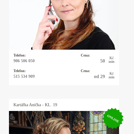
Řešíte vztahy, lásku, peníze, zaměstnání nebo
něco jiného? Mým oblíbeným orákulem jsou
karty - mariášové, tarotové, archandělské,
věštím také z kamenných run, využívám
energie kyvadélka.
Telefon:
Cena:
Kč
50
906 506 050
min
Telefon:
Cena:
Kč
od 29
515 534 909
min
Kartářka
Anička
- KL. 19
ONLINE