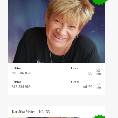
Kartářka Katka
25 let praxe s výkladem z cikánských a
andělských karet. Pomohu Vám s rozhodnutím
v lásce, práci, financemi a ve všem, na co se mě
zeptá. Někdy přiberu i kyvadlo.
Telefon:
Cena:
Kč
50
906 506 050
min
Telefon:
Cena:
Kč
od 29
515 534 909
min
Kartářka
Vivien
- KL. 33