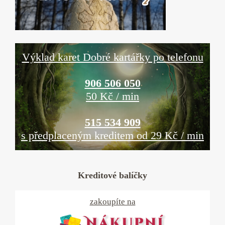
Výklad karet Dobré kartářky po telefonu
906 506 050
50 Kč / min
515 534 909
s předplaceným kreditem od 29 Kč / min
Kreditové balíčky
zakoupíte na