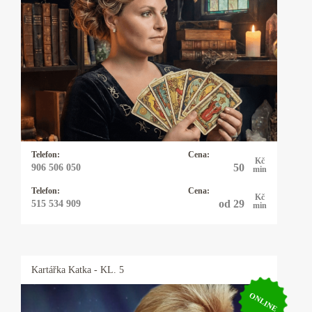
Kartářka Anička
Karty, astrologie, numerologie, výklad snů,
psychomagie. Vysoká pravděpodobnost věštby.
Baví mne taje lidské duše a tím se zabývám
snad čtyřicet let. I když hovořím plynně
anglicky, německy, polsky a domluvím se
vcelku slušně i francouzsky, řeknu vám to, co
mi karty ukazují a moc se s tím nemažu.
Telefon:
Cena:
Kč
50
906 506 050
min
Telefon:
Cena:
Kč
od 29
515 534 909
min
Kartářka
Katka
- KL. 5
ONLINE