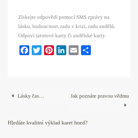
Získejte odpovědi pomocí SMS zprávy na
lásku, budoucnost, radu v krizi, radu andělů.
Odpoví tarotové karty či andělské karty.
Fa
T
Pi
Li
E
S
ce
wi
nt
nk
m
ha
bo
tte
er
ed
ail
re
ok
r
es
In
t
Lásky čas…
Jak poznáte pravou vědmu
Hledáte kvalitní výklad karet hned?