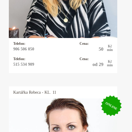
pojmenovávají pravdu přítomného okamžiku a
pouze nabízejí možnosti řešení daného
problému. Tím ponechávají člověku
svobodnou vůli, jak vše řešit. Občas používám
kyvadlo které vyrobila moje dcera.
Telefon:
Cena:
Kč
50
906 506 050
min
Telefon:
Cena:
Kč
od 29
515 534 909
min
Kartářka
Rebeca
- KL. 11
ONLINE
Kartářka Rebeca