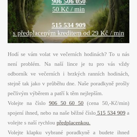
906 506 050
50 Kč / min
515 534 909
s předplaceným kreditem od 29 Kč / min
Hodí se vám volat ve večerních hodinách? To u nás
není problém. Na naší lince je tu pro vás vždy
odborník ve večerních i brzkých ranních hodinách,
stejně tak jako v průběhu dne. Naše poradkyně prošly
pečlivým výběrem a patří k těm nejlepším.
Volejte na číslo
906 50 60 50
(cena 50,-Kč/min)
spojení ihned, nebo na naše běžné číslo
515 534 909
a
volejte s naší rychlou
předplacenkou.
Volejte klapku vybrané poradkyně a budete ihned