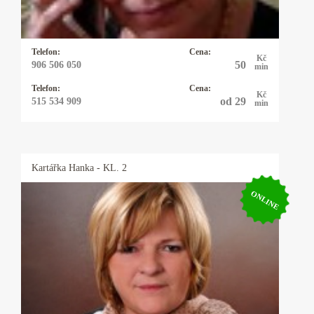
zvolit právě ji a budete překvapeni, co vše ví.
Telefon:
Cena:
Kč
50
906 506 050
min
Telefon:
Cena:
Kč
od 29
515 534 909
min
Kartářka
Hanka
- KL. 2
ONLINE
Kartářka Hanka
Profesionální výklad karet, autorské výklady,
rozbor osobnosti a partnerských vztahů podle
data narození. Pomůžu vám uvědomit si svůj