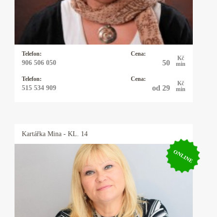
potenciál. Dodám vám sílu a odvahu, abyste
mohli čelit překážkám a výzvám ve svém
životě.
Telefon:
Cena:
Kč
50
906 506 050
min
Telefon:
Cena:
Kč
od 29
515 534 909
min
Kartářka
Mina
- KL. 14
ONLINE
Kartářka Mina
Výkladem z karet se zabývám 20let a vykládám
karty Osho Zen Tarot. Tyto karty nevěští, ale