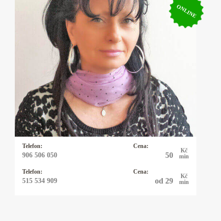
ONLINE
Kartářka Vivien
Mariášové a Andělské karty. Budu váš dobrý
anděl. Ráda vám zodpovím přesně jakoukoliv
otázku, přítomnost i budoucnost. Mám
napojení na andělské energie. Jejich moudrost,
láska a síla mi pomáhají pomáhat ostatním
lidem. Všichni máme právo na lásku, štěstí a
důstojný, plnohodnotný život.
Telefon:
Cena:
Kč
50
906 506 050
min
Telefon:
Cena:
Kč
od 29
515 534 909
min