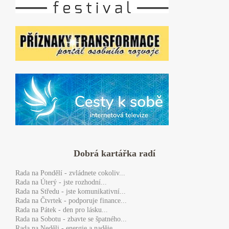
Dobrá kartářka radí
Rada
na Pondělí - zvládnete cokoliv...
Rada
na Úterý - jste rozhodní...
Rada
na Středu - jste komunikativní...
Rada
na Čtvrtek - podporuje finance...
Rada
na Pátek - den pro lásku...
Rada
na Sobotu - zbavte se špatného...
Rada
na Neděli - energie a naděje...