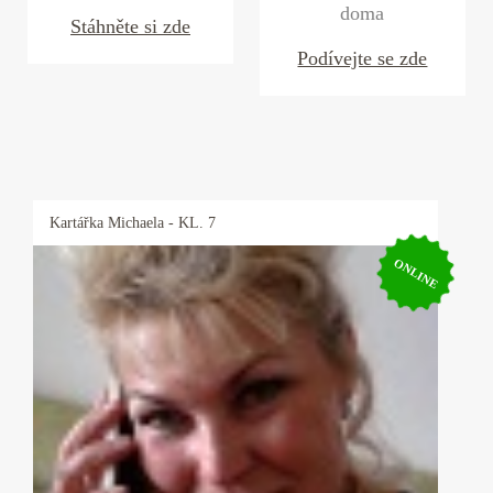
doma
Stáhněte si zde
Podívejte se zde
Kartářka
Michaela
- KL. 7
ONLINE
Kartářka Michaela
Pro své klienty je Michaela pojmem, neboť ví
ihned jádro problému a je velmi přesná, pokud
potřebujete rychlou, jasnou odpověď můžete