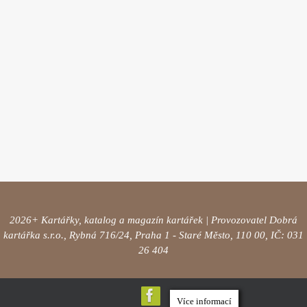
2026+ Kartářky, katalog a magazín kartářek | Provozovatel Dobrá
kartářka s.r.o., Rybná 716/24, Praha 1 - Staré Město, 110 00, IČ: 031
26 404
Více informací