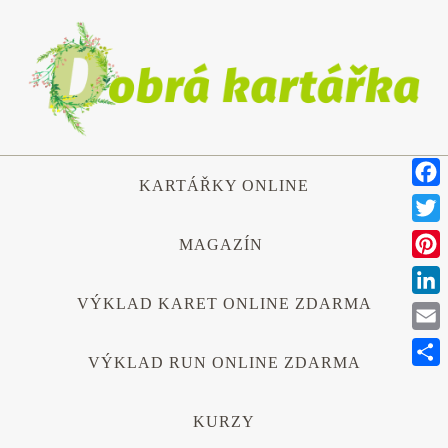
Přeskočit
na
obsah
Přeskočit
KARTÁŘKY ONLINE
na
Face
obsah
Twitt
MAGAZÍN
Pinte
VÝKLAD KARET ONLINE ZDARMA
Link
Emai
VÝKLAD RUN ONLINE ZDARMA
Shar
KURZY