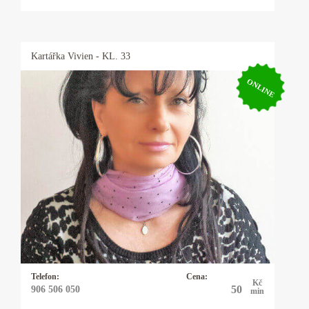
Kartářka
Vivien
- KL. 33
ONLINE
Kartářka Vivien
Mariášové a Andělské karty. Budu váš dobrý
anděl. Ráda vám zodpovím přesně jakoukoliv
otázku, přítomnost i budoucnost. Mám
napojení na andělské energie. Jejich moudrost,
láska a síla mi pomáhají pomáhat ostatním
lidem. Všichni máme právo na lásku, štěstí a
důstojný, plnohodnotný život.
Telefon:
Cena:
Kč
50
906 506 050
min