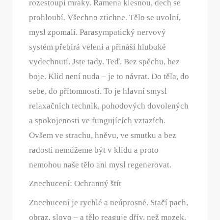
rozestoupí mraky. Ramena klesnou, dech se
prohloubí. Všechno ztichne. Tělo se uvolní,
mysl zpomalí. Parasympatický nervový
systém přebírá velení a přináší hluboké
vydechnutí. Jste tady. Teď. Bez spěchu, bez
boje. Klid není nuda – je to návrat. Do těla, do
sebe, do přítomnosti. To je hlavní smysl
relaxačních technik, pohodových dovolených
a spokojenosti ve fungujících vztazích.
Ovšem ve strachu, hněvu, ve smutku a bez
radosti nemůžeme být v klidu a proto
nemohou naše tělo ani mysl regenerovat.
Znechucení: Ochranný štít
Znechucení je rychlé a neúprosné. Stačí pach,
obraz, slovo – a tělo reaguje dřív, než mozek.