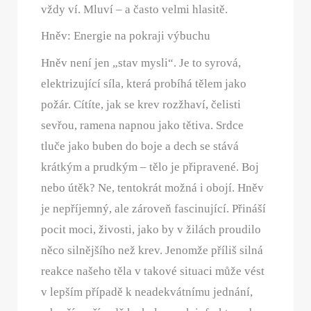
vždy ví. Mluví – a často velmi hlasitě.
Hněv: Energie na pokraji výbuchu
Hněv není jen „stav mysli“. Je to syrová,
elektrizující síla, která probíhá tělem jako
požár. Cítíte, jak se krev rozžhaví, čelisti
sevřou, ramena napnou jako tětiva. Srdce
tluče jako buben do boje a dech se stává
krátkým a prudkým – tělo je připravené. Boj
nebo útěk? Ne, tentokrát možná i obojí. Hněv
je nepříjemný, ale zároveň fascinující. Přináší
pocit moci, živosti, jako by v žilách proudilo
něco silnějšího než krev. Jenomže příliš silná
reakce našeho těla v takové situaci může vést
v lepším případě k neadekvátnímu jednání,