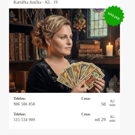
Kartářka
Anička
- KL. 19
ONLINE
Kartářka Anička
Karty, astrologie, numerologie, výklad snů,
psychomagie. Vysoká pravděpodobnost věštby.
Baví mne taje lidské duše a tím se zabývám
snad čtyřicet let. I když hovořím plynně
anglicky, německy, polsky a domluvím se
vcelku slušně i francouzsky, řeknu vám to, co
mi karty ukazují a moc se s tím nemažu.
Telefon:
Cena:
Kč
50
906 506 050
min
Telefon:
Cena:
Kč
od 29
515 534 909
min