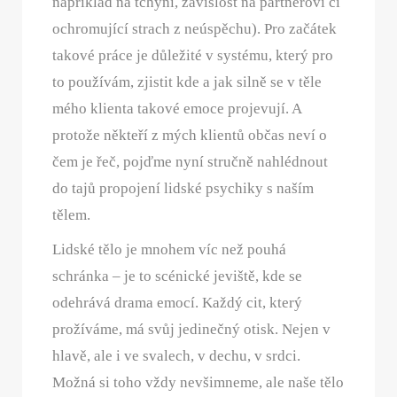
například na tchýni, závislost na partnerovi či
ochromující strach z neúspěchu). Pro začátek
takové práce je důležité v systému, který pro
to používám, zjistit kde a jak silně se v těle
mého klienta takové emoce projevují. A
protože někteří z mých klientů občas neví o
čem je řeč, pojďme nyní stručně nahlédnout
do tajů propojení lidské psychiky s naším
tělem.
Lidské tělo je mnohem víc než pouhá
schránka – je to scénické jeviště, kde se
odehrává drama emocí. Každý cit, který
prožíváme, má svůj jedinečný otisk. Nejen v
hlavě, ale i ve svalech, v dechu, v srdci.
Možná si toho vždy nevšimneme, ale naše tělo