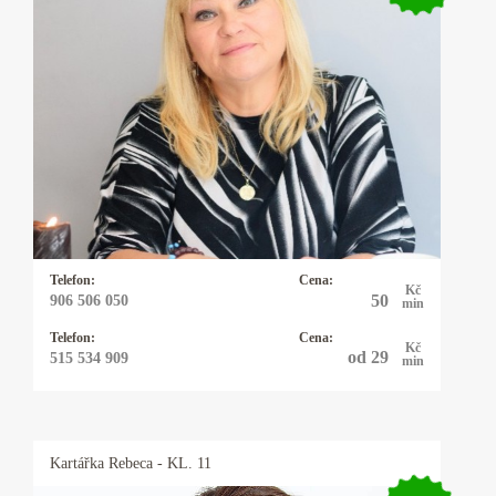
Kartářka Mina
Výkladem z karet se zabývám 20let a vykládám
karty Osho Zen Tarot. Tyto karty nevěští, ale
pojmenovávají pravdu přítomného okamžiku a
pouze nabízejí možnosti řešení daného
problému. Tím ponechávají člověku
svobodnou vůli, jak vše řešit. Občas používám
kyvadlo které vyrobila moje dcera.
Telefon:
Cena:
Kč
50
906 506 050
min
Telefon:
Cena:
Kč
od 29
515 534 909
min
Kartářka
Rebeca
- KL. 11