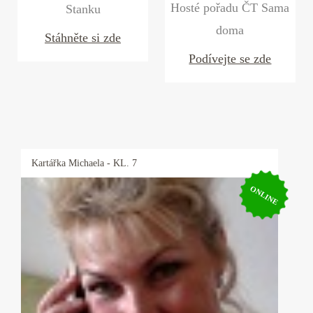
Hosté pořadu ČT Sama
Stanku
doma
Stáhněte si zde
Podívejte se zde
Kartářka
Michaela
- KL. 7
ONLINE
Kartářka Michaela
Pro své klienty je Michaela pojmem, neboť ví
ihned jádro problému a je velmi přesná, pokud