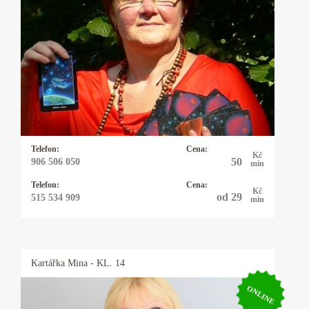
Kartářka Jarka
Výklad tarotových karet, andělský tarot,
jasnovidění a jasnocítění, automatická kresba,
práce s anděly a archanděly, a také sestavování
andělských rituálů. Zaměřuji se i na Minulé
životy. Mohou pomoci rozklíčovat ten život
současný a odpovědět na známé „PROČ“.
Telefon:
Cena:
Kč
50
906 506 050
min
Telefon:
Cena:
Kč
od 29
515 534 909
min
Kartářka
Mina
- KL. 14
ONLINE