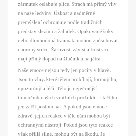
zármutek oslabuje plíce. Strach má přímý vliv
na naše ledviny. Úzkost a nadměrné
přemýšlení ochromuje podle tradičních
představ slezinu a žaludek. Opakované šoky
nebo dlouhodobá traumata mohou způsobovat
choroby srdce. Žárlivost, závist a frustrace
mají přímý dopad na žlučník a na játra.
Naše emoce nejsou tedy jen pocity v hlavě.
Jsou to vlny, které tělem probíhají, formují ho,
upozorňují a léčí. Tělo je nejvěrnější
tlumočník našich vnitřních prožitků – stačí ho
jen začít poslouchat. A pokud jsou emoce
zdravé, jejich reakce v těle nám mohou být
ochrannými nástroji. Pokud jsou tyto reakce
však příliš silné, mohou být na škodu. Je