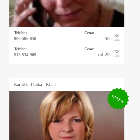
potřebujete rychlou, jasnou odpověď můžete
zvolit právě ji a budete překvapeni, co vše ví.
Telefon:
Cena:
Kč
50
906 506 050
min
Telefon:
Cena:
Kč
od 29
515 534 909
min
Kartářka
Hanka
- KL. 2
ONLINE
Kartářka Hanka
Profesionální výklad karet, autorské výklady,
rozbor osobnosti a partnerských vztahů podle