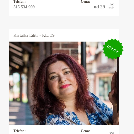
Telefon:
Cena:
Kč
od 29
515 534 909
min
Kartářka
Edita
- KL. 39
ONLINE
Kartářka Edita
Jmenuji se Edita, pracuji s andělskými,
mariašovými i tarotovými kartami a vykladám
35 let. K výkladu karet mě přivedla mimo jiné i
touha si nechat vyložit od uznávané kartářky,
která mi sdělila, že jsem k ní byla poslána,
abych získala zkušenosti pomáhala lidem.
Těším se na zavolání.
Telefon:
Cena:
Kč