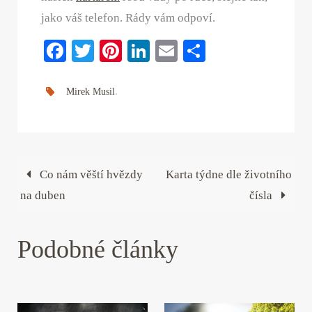
jako váš telefon. Rády vám odpoví.
Fa
T
Pi
Li
E
S
ce
wi
nt
nk
m
ha
bo
tte
er
ed
ail
re
.
Mirek Musil
ok
r
es
In
t
Co nám věští hvězdy
Karta týdne dle životního
na duben
čísla
Podobné články