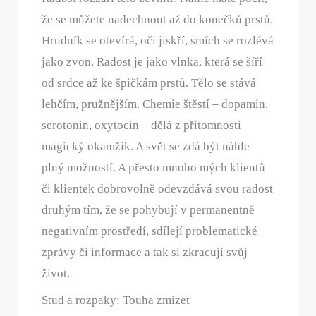
že se můžete nadechnout až do konečků prstů.
Hrudník se otevírá, oči jiskří, smích se rozlévá
jako zvon. Radost je jako vlnka, která se šíří
od srdce až ke špičkám prstů. Tělo se stává
lehčím, pružnějším. Chemie štěstí – dopamin,
serotonin, oxytocin – dělá z přítomnosti
magický okamžik. A svět se zdá být náhle
plný možností. A přesto mnoho mých klientů
či klientek dobrovolně odevzdává svou radost
druhým tím, že se pohybují v permanentně
negativním prostředí, sdílejí problematické
zprávy či informace a tak si zkracují svůj
život.
Stud a rozpaky: Touha zmizet