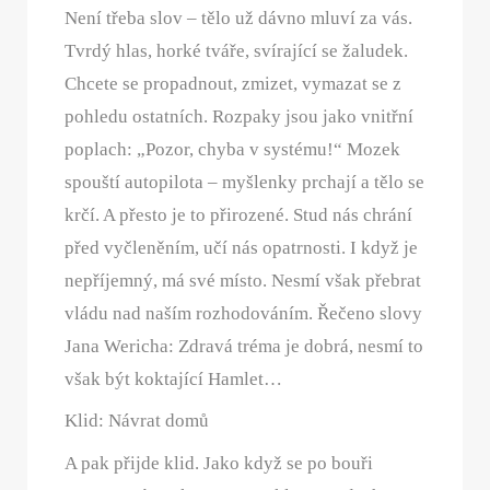
Není třeba slov – tělo už dávno mluví za vás.
Tvrdý hlas, horké tváře, svírající se žaludek.
Chcete se propadnout, zmizet, vymazat se z
pohledu ostatních. Rozpaky jsou jako vnitřní
poplach: „Pozor, chyba v systému!“ Mozek
spouští autopilota – myšlenky prchají a tělo se
krčí. A přesto je to přirozené. Stud nás chrání
před vyčleněním, učí nás opatrnosti. I když je
nepříjemný, má své místo. Nesmí však přebrat
vládu nad naším rozhodováním. Řečeno slovy
Jana Wericha: Zdravá tréma je dobrá, nesmí to
však být koktající Hamlet…
Klid: Návrat domů
A pak přijde klid. Jako když se po bouři