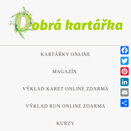
Přeskočit
na
obsah
Přeskočit
KARTÁŘKY ONLINE
na
Face
obsah
Twitt
MAGAZÍN
Pinte
VÝKLAD KARET ONLINE ZDARMA
Link
Emai
VÝKLAD RUN ONLINE ZDARMA
Shar
KURZY