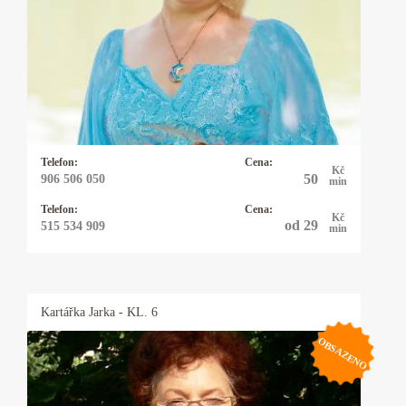
Já Anastázie jsem přišla na tento svět s darem
lásky k lidem. Již jako malá jsem vnímala
duchovní svět. Víly a andělé byli mými
kamarády. Později, kdy jsem začala viděla
různé souvislosti mezi nebem a zemí, vždy byli
tito duchovní průvodci se mnou.
Telefon:
Cena:
Kč
50
906 506 050
min
Telefon:
Cena:
Kč
od 29
515 534 909
min
Kartářka
Jarka
- KL. 6
OBSAZENO