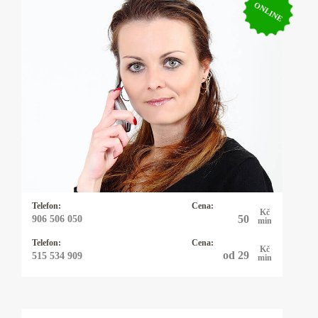
ONLINE
Kartářka Rebeca
Řešíte vztahy, lásku, peníze, zaměstnání nebo
něco jiného? Mým oblíbeným orákulem jsou
karty - mariášové, tarotové, archandělské,
věštím také z kamenných run, využívám
energie kyvadélka.
Telefon:
Cena:
Kč
50
906 506 050
min
Telefon:
Cena:
Kč
od 29
515 534 909
min