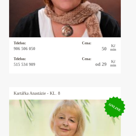
data narození. Pomůžu vám uvědomit si svůj
potenciál. Dodám vám sílu a odvahu, abyste
mohli čelit překážkám a výzvám ve svém
životě.
Telefon:
Cena:
Kč
50
906 506 050
min
Telefon:
Cena:
Kč
od 29
515 534 909
min
Kartářka
Anastázie
- KL. 8
ONLINE
Kartářka Anastázie