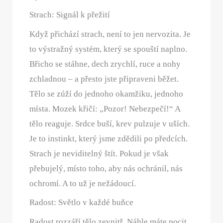
Strach: Signál k přežití
Když přichází strach, není to jen nervozita. Je
to výstražný systém, který se spouští naplno.
Břicho se stáhne, dech zrychlí, ruce a nohy
zchladnou – a přesto jste připraveni běžet.
Tělo se zúží do jednoho okamžiku, jednoho
místa. Mozek křičí: „Pozor! Nebezpečí!“ A
tělo reaguje. Srdce buší, krev pulzuje v uších.
Je to instinkt, který jsme zdědili po předcích.
Strach je neviditelný štít. Pokud je však
přebujelý, místo toho, aby nás ochránil, nás
ochromí. A to už je nežádoucí.
Radost: Světlo v každé buňce
Radost rozzáří tělo zevnitř. Náhle máte pocit,