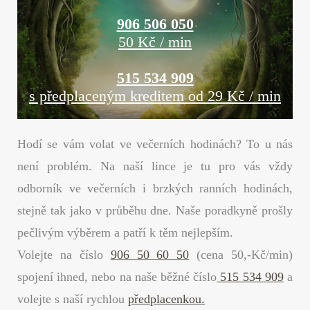
906 506 050
50 Kč / min
515 534 909
s předplaceným kreditem od 29 Kč / min
Hodí se vám volat ve večerních hodinách? To u nás
není problém. Na naší lince je tu pro vás vždy
odborník ve večerních i brzkých ranních hodinách,
stejně tak jako v průběhu dne. Naše poradkyně prošly
pečlivým výběrem a patří k těm nejlepším.
Volejte na číslo
906 50 60 50
(cena 50,-Kč/min)
spojení ihned, nebo na naše běžné číslo
515 534 909
a
volejte s naší rychlou
předplacenkou.