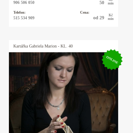
50
906 506 050
min
Telefon:
Cena:
Kč
od 29
515 534 909
min
Kartářka
Gabriela Marion
- KL. 40
ONLINE
Kartářka Gabriela Marion
Jsem empat, médium a průvodce skrze
prorocké sny, intuici a spiritualitu. Od dětství
přicházejí ke mně vize, odpovědi a vhledy,
umožňující nahlédnout do situací a poskytovat
vedení. Mou vášní je tarot, fascinují mě jeho
symboly, barvy a hloubka, která se prolíná do
každodenního života. Ráda s vámi proberu