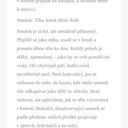
v horším případě ke kolapsu, k infarktu nebo
k mrtvici.
Smutek: Tíha, která táhne dolů
Smutek je tichý, ale nesmírně přítomný.
Připlíží se jako mlha, usadí se v hrudi a
pomalu táhne tělo ke dnu. Každý pohyb je
těžký, zpomalený – jako by se svět ponořil do
vody. Oči obyčejně pálí, hrdlo svírá
neviditelný uzel. Není kam utéct, jen se
stáhnout do sebe, do kouta, kde může smutek
tiše odkapávat jako déšť ze střechy. Není
slabostí, ale způsobem, jak se tělo vyrovnává
s bolestí. Bohužel, dlouhotrvající smutek se
podle představ našich předků projevuje
v játrech, ledvinách a na srdci.