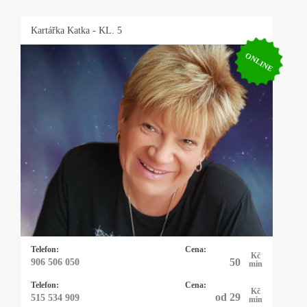
Kartářka
Katka
- KL. 5
ONLINE
Kartářka Katka
25 let praxe s výkladem z cikánských a
andělských karet. Pomohu Vám s rozhodnutím
v lásce, práci, financemi a ve všem, na co se mě
zeptá. Někdy přiberu i kyvadlo.
Telefon:
Cena:
Kč
50
906 506 050
min
Telefon:
Cena:
Kč
od 29
515 534 909
min