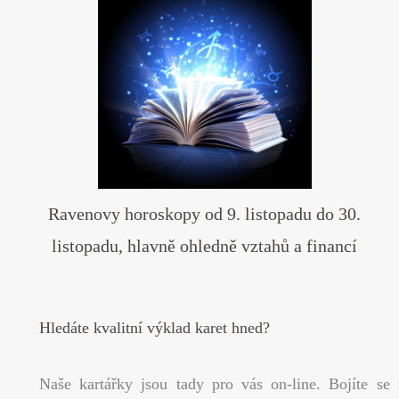
Ravenovy horoskopy od 9. listopadu do 30.
listopadu, hlavně ohledně vztahů a financí
Hledáte kvalitní výklad karet hned?
Naše kartářky jsou tady pro vás on-line. Bojíte se