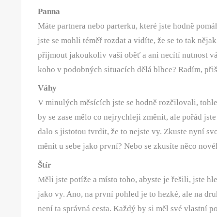
Panna
Máte partnera nebo parterku, které jste hodně pomá
jste se mohli téměř rozdat a vidíte, že se to tak něja
přijmout jakoukoliv vaši oběť a ani necítí nutnost v
koho v podobných situacích dělá blbce? Radím, přišk
Váhy
V minulých měsících jste se hodně rozčilovali, tohl
by se zase mělo co nejrychleji změnit, ale pořád js
dalo s jistotou tvrdit, že to nejste vy. Zkuste nyní 
měnit u sebe jako první? Nebo se zkusíte něco nové
Štír
Měli jste potíže a místo toho, abyste je řešili, jste h
jako vy. Ano, na první pohled je to hezké, ale na dru
není ta správná cesta. Každý by si měl své vlastní po