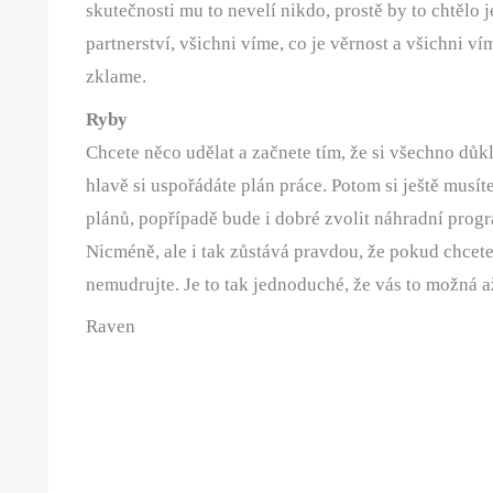
skutečnosti mu to nevelí nikdo, prostě by to chtělo 
partnerství, všichni víme, co je věrnost a všichni v
zklame.
Ryby
Chcete něco udělat a začnete tím, že si všechno důk
hlavě si uspořádáte plán práce. Potom si ještě musít
plánů, popřípadě bude i dobré zvolit náhradní pro
Nicméně, ale i tak zůstává pravdou, že pokud chcete 
nemudrujte. Je to tak jednoduché, že vás to možná a
Raven