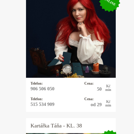
ONLINE
Kartářka Alex
Jmenuji se Alex, výklad karet je mou
nedílnou součástí, stejně jako
předtuchy, jež ke mě patří stejně, jako
patří tělo k duši. Hluboce navozují
Vaše emoce a emoce člověka na
kterého se ptáte. Komunikují s Vyšší
dimenzi a Anděly, aby nám poradili
na cestě životem a abychom byli
šťastnější a uměli přijímat život
Telefon:
Cena:
plnými doušky.
Kč
906 506 050
50
min
Telefon:
Cena:
Kč
515 534 909
od 29
min
Kartářka
Táňa
- KL. 38