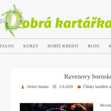
TALOG
KURZY
DOBÍT KREDIT
BLOG
Ravenovy horosko
Helen Stanku
2.9.2020
Články kartářek a
Bera