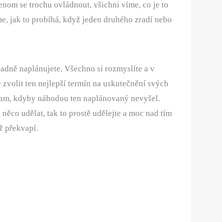
jenom se trochu ovládnout, všichni víme, co je to
íme, jak to probíhá, když jeden druhého zradí nebo
ladně naplánujete. Všechno si rozmyslíte a v
e zvolit ten nejlepší termín na uskutečnění svých
gram, kdyby náhodou ten naplánovaný nevyšel.
něco udělat, tak to prostě udělejte a moc nad tím
ž překvapí.