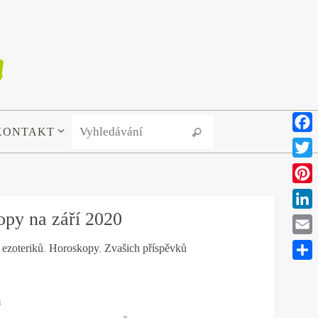
Search for:
KONTAKT
Vyhledávání
Face
Twitt
Pinte
py na září 2020
Link
Emai
 ezoteriků
,
Horoskopy
,
Zvašich příspěvků
Shar
n