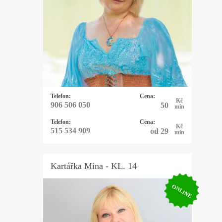
Já Anastázie jsem přišla na tento svět
s darem lásky k lidem. Již jako malá
jsem vnímala duchovní svět. Víly a
andělé byli mými kamarády. Později,
kdy jsem začala viděla různé
souvislosti mezi nebem a zemí, vždy
byli tito duchovní průvodci se mnou.
Telefon:
Cena:
Kč
906 506 050
50
min
Telefon:
Cena:
Kč
515 534 909
od 29
min
Kartářka
Mina
- KL. 14
ONLINE
Kartářka Mina
Výkladem z karet se zabývám 20let a