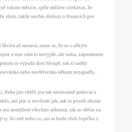
ině tohoto měsíce, spíše můžete očekávat, že
že růstu, takže nechte diskuzi o financích pro
 škvíra až mezera, stane se, že se s někým
pijete a ono vám to nevyjde, ale ouha, zapomenete
potom to vypadá dost hloupě, tak si raději
a pozvánka nebo navštívenka někam nezapadly.
ti, třeba jste chtěli jen tak nezávazně pokecat a
eklo, ani jste si nevšimli jak, tak to prostě zkuste
to ani nemůžete všechno stihnout, tak se občas na
í ty 5G sítě nebo co, asi to bude chtít čepičku z