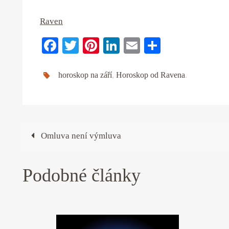
Raven
Fa
T
Pi
Li
E
S
ce
wi
nt
nk
m
ha
bo
tte
er
ed
ail
re
horoskop na září
,
Horoskop od Ravena
.
ok
r
es
In
t
Omluva není výmluva
Podobné články