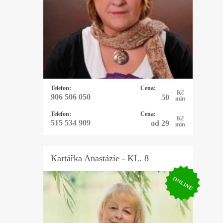
výklady, rozbor osobnosti a
partnerských vztahů podle data
narození. Pomůžu vám uvědomit si
svůj potenciál. Dodám vám sílu a
odvahu, abyste mohli čelit překážkám
a výzvám ve svém životě.
Telefon:
Cena:
Kč
906 506 050
50
min
Telefon:
Cena:
Kč
515 534 909
od 29
min
Kartářka
Anastázie
- KL. 8
ONLINE
Kartářka Anastázie