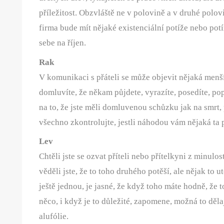
příležitost. Obzvláště ne v polovině a v druhé polov
firma bude mít nějaké existenciální potíže nebo potí
sebe na říjen.
Rak
V komunikaci s přáteli se může objevit nějaká menší
domluvíte, že někam půjdete, vyrazíte, posedíte, po
na to, že jste měli domluvenou schůzku jak na smrt, 
všechno zkontrolujte, jestli náhodou vám nějaká t
Lev
Chtěli jste se ozvat příteli nebo přítelkyni z minulos
věděli jste, že to toho druhého potěší, ale nějak to ut
ještě jednou, je jasné, že když toho máte hodně, že 
něco, i když je to důležité, zapomene, možná to dělaj
alufólie.