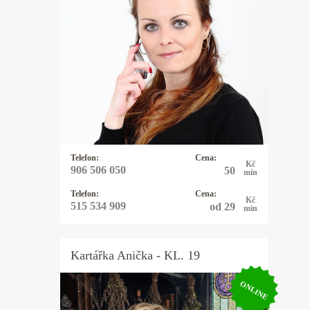
Kartářka Rebeca
Řešíte vztahy, lásku, peníze,
zaměstnání nebo něco jiného? Mým
oblíbeným orákulem jsou karty -
mariášové, tarotové, archandělské,
věštím také z kamenných run,
využívám energie kyvadélka.
Telefon:
Cena:
Kč
906 506 050
50
min
Telefon:
Cena:
Kč
515 534 909
od 29
min
Kartářka
Anička
- KL. 19
ONLINE
Kartářka Anička