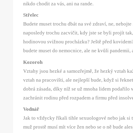
nikdo chodit za vás, ani na rande.
Střelec
Budete muset trochu dbát na své zdraví, ne, nebojte s
naposledy trochu zacvičit, kdy jste se byli projít t
hodinovou svižnou procházku? Ještě před kovidem? T
budete muset do nemocnice, ale ne kvůli pandemii, 
Kozoroh
Vztahy jsou hezké a samozřejmě, že hezký vztah ka
vztah na pracovišti, ale nejlepší bude, když si řekne
dobrá zásada, díky níž se už mnoha lidem podařil
zachránit rodinu před rozpadem a firmu před insolv
Vodnář
Jak to vždycky říkali tihle sexuologové nebo jak si to
muž prostě musí mít více žen nebo se o ně bude alesp