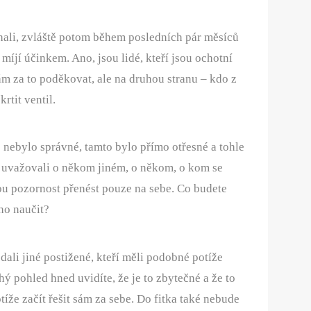
hali, zvláště potom během posledních pár měsíců
k míjí účinkem. Ano, jsou lidé, kteří jsou ochotní
ám za to poděkovat, ale na druhou stranu – kdo z
rtit ventil.
e nebylo správné, tamto bylo přímo otřesné a tohle
te uvažovali o někom jiném, o někom, o kom se
svou pozornost přenést pouze na sebe. Co budete
ho naučit?
ledali jiné postižené, kteří měli podobné potíže
hý pohled hned uvidíte, že je to zbytečné a že to
tíže začít řešit sám za sebe. Do fitka také nebude