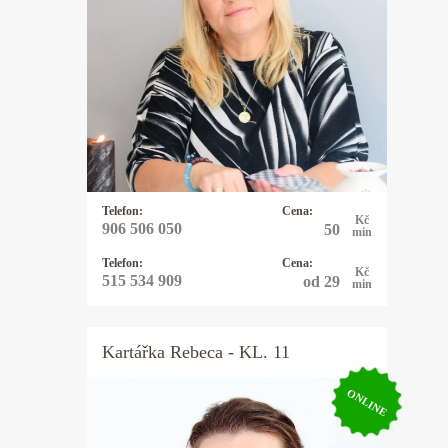
vykládám karty Osho Zen Tarot. Tyto
karty nevěští, ale pojmenovávají
pravdu přítomného okamžiku a pouze
nabízejí možnosti řešení daného
problému. Tím ponechávají člověku
svobodnou vůli, jak vše řešit. Občas
používám kyvadlo které vyrobila
moje dcera.
Telefon:
Cena:
Kč
906 506 050
50
min
Telefon:
Cena:
Kč
515 534 909
od 29
min
Kartářka
Rebeca
- KL. 11
ONLINE