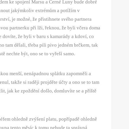
dem ke spojení Marsu a Černé Luny bude dobré
hnout jakýmkoliv extrémům a potížím v
rství, je možné, že přistihnete svého partnera
vou partnerku při lži, řeknou, že byli včera doma
e dovíte, že byli v baru s kamarády a kdoví, co
o tam dělali, třeba pili pivo jedném brčkem, tak
stě nechte být, ono se to vyřeší samo.
ějakou menší, nenápadnou splátku zapomněli a
nul, takže si raději projděte účty a ono se to tam
lit, jak ke zpoždění došlo, domluvíte se a příště
s šéfem ohledně zvýšení platu, popřípadě ohledně
zrovna tento měsíc k tomu nebude ta správná