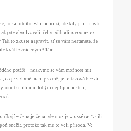
e, nic akutního vám nehrozí, ale kdy jste si byli
ak, abyste absolvovali třeba půlhodinovou nebo
ak to zkuste napravit, ať se vám nestanete, že
ale kvůli zkráceným žílám.
ždého potěší – naskytne se vám možnost mít
te, co je v domě, není pro mě, je to taková hezká,
o vyhnout se dlouhodobým nepříjemnostem,
encí.
 říkají – žena je žena, ale muž je „rozsévač“, čili
oň snažit, protože tak mu to velí příroda. Ve