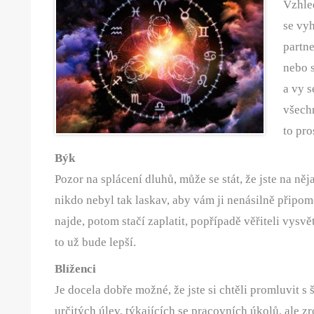
Vzhle
se vy
partne
nebo s
a vy s
všechn
to pro
Býk
Pozor na splácení dluhů, může se stát, že jste na n
nikdo nebyl tak laskav, aby vám ji nenásilně připome
najde, potom stačí zaplatit, popřípadě věřiteli vysvět
to už bude lepší.
Blíženci
Je docela dobře možné, že jste si chtěli promluvit 
určitých úlev, týkajících se pracovních úkolů, ale 