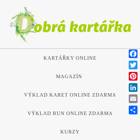
Přeskočit
na
obsah
Přeskočit
KARTÁŘKY ONLINE
na
Face
obsah
Twitt
MAGAZÍN
Pinte
VÝKLAD KARET ONLINE ZDARMA
Link
Emai
VÝKLAD RUN ONLINE ZDARMA
Shar
KURZY