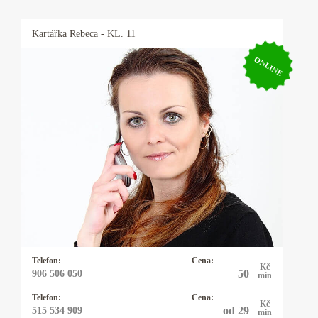
Kartářka
Rebeca
- KL. 11
ONLINE
Kartářka Rebeca
Řešíte vztahy, lásku, peníze, zaměstnání nebo
něco jiného? Mým oblíbeným orákulem jsou
karty - mariášové, tarotové, archandělské,
věštím také z kamenných run, využívám
energie kyvadélka.
Telefon:
Cena:
Kč
50
906 506 050
min
Telefon:
Cena:
Kč
od 29
515 534 909
min