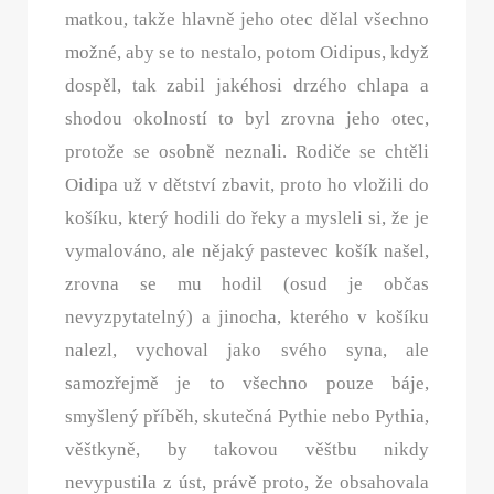
matkou, takže hlavně jeho otec dělal všechno
možné, aby se to nestalo, potom Oidipus, když
dospěl, tak zabil jakéhosi drzého chlapa a
shodou okolností to byl zrovna jeho otec,
protože se osobně neznali. Rodiče se chtěli
Oidipa už v dětství zbavit, proto ho vložili do
košíku, který hodili do řeky a mysleli si, že je
vymalováno, ale nějaký pastevec košík našel,
zrovna se mu hodil (osud je občas
nevyzpytatelný) a jinocha, kterého v košíku
nalezl, vychoval jako svého syna, ale
samozřejmě je to všechno pouze báje,
smyšlený příběh, skutečná Pythie nebo Pythia,
věštkyně, by takovou věštbu nikdy
nevypustila z úst, právě proto, že obsahovala