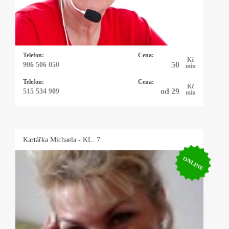
to nejlepší, co může člověk chtít. Dlouholeté
zkušenosti a spokojení klienti. Ráda pomohu
tam, kde se sami ztrácíte.
Telefon:
Cena:
Kč
50
906 506 050
min
Telefon:
Cena:
Kč
od 29
515 534 909
min
Kartářka
Michaela
- KL. 7
ONLINE
Kartářka Michaela