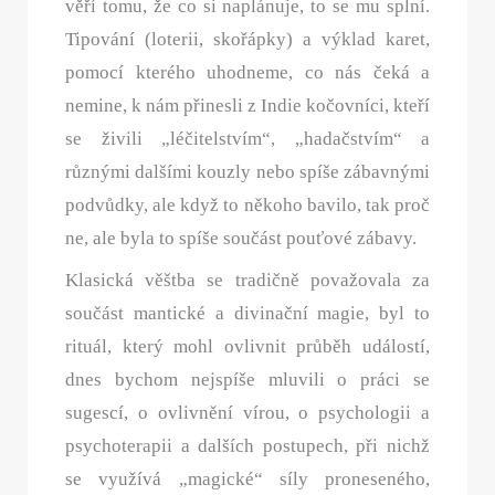
věří tomu, že co si naplánuje, to se mu splní.
Tipování (loterii, skořápky) a výklad karet,
pomocí kterého uhodneme, co nás čeká a
nemine, k nám přinesli z Indie kočovníci, kteří
se živili „léčitelstvím“, „hadačstvím“ a
různými dalšími kouzly nebo spíše zábavnými
podvůdky, ale když to někoho bavilo, tak proč
ne, ale byla to spíše součást pouťové zábavy.
Klasická věštba se tradičně považovala za
součást mantické a divinační magie, byl to
rituál, který mohl ovlivnit průběh událostí,
dnes bychom nejspíše mluvili o práci se
sugescí, o ovlivnění vírou, o psychologii a
psychoterapii a dalších postupech, při nichž
se využívá „magické“ síly proneseného,