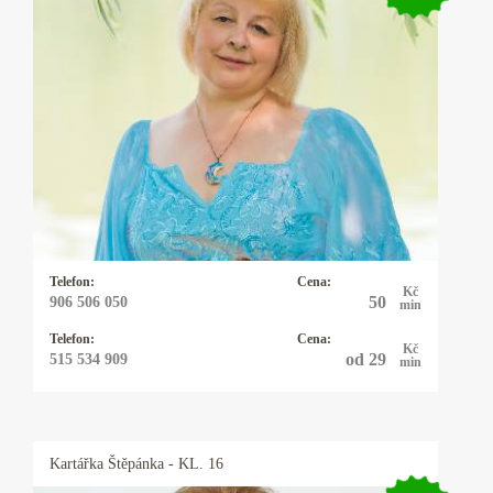
Kartářka Anastázie
Já Anastázie jsem přišla na tento svět s darem
lásky k lidem. Již jako malá jsem vnímala
duchovní svět. Víly a andělé byli mými
kamarády. Později, kdy jsem začala viděla
různé souvislosti mezi nebem a zemí, vždy byli
tito duchovní průvodci se mnou.
Telefon:
Cena:
Kč
50
906 506 050
min
Telefon:
Cena:
Kč
od 29
515 534 909
min
Kartářka
Štěpánka
- KL. 16