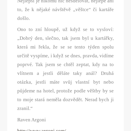
Nejlepší je nikomu nic nesdělovat, nejlépe ani
to, že k nějaké návštěvě „věštce“ či kartáře
došlo.
Ono to zní hloupě, už když se to vysloví:
„Dobrý den, slečno, tak jsem byl u kartářky,
která mi řekla, že se se tento týden spolu
určitě vyspíme, i když se dnes, pravda, vidíme
poprvé. Tak jsem se chtěl zeptat, kdy na to
vlítnem a jestli děláte taky anál? Druhá
otázka, jestli máte svůj vlastní byt nebo
půjdeme na hotel, protože podle věštby by se
to moje stará neměla dozvědět. Nerad bych ji
zranil.“
Raven Argoni
http://www.argoni.com/