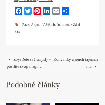
Fa
T
Pi
Li
E
S
ce
wi
nt
nk
m
ha
bo
tte
er
ed
ail
re
,
,
Raven Argoni
Věštění budoucnosti
výklad
.
ok
r
es
In
karet
t
Zbystřete své smysly –
Konvaliky a jejich tajemná
posílíte svoji magii 2
síla
Podobné články