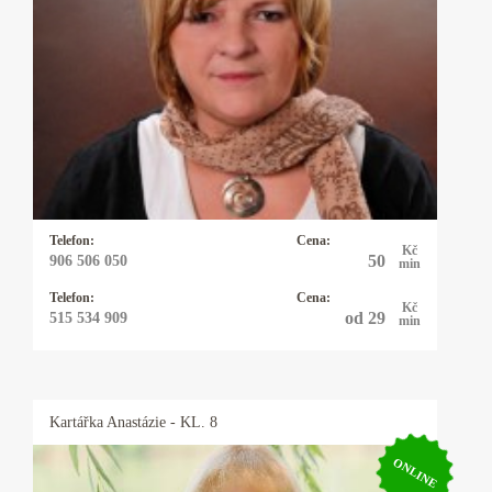
Kartářka Hanka
Profesionální výklad karet, autorské výklady,
rozbor osobnosti a partnerských vztahů podle
data narození. Pomůžu vám uvědomit si svůj
potenciál. Dodám vám sílu a odvahu, abyste
mohli čelit překážkám a výzvám ve svém
životě.
Telefon:
Cena:
Kč
50
906 506 050
min
Telefon:
Cena:
Kč
od 29
515 534 909
min
Kartářka
Anastázie
- KL. 8
ONLINE