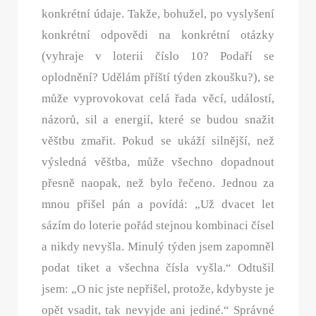
konkrétní údaje. Takže, bohužel, po vyslyšení
konkrétní odpovědi na konkrétní otázky
(vyhraje v loterii číslo 10? Podaří se
oplodnění? Udělám příští týden zkoušku?), se
může vyprovokovat celá řada věcí, událostí,
názorů, sil a energií, které se budou snažit
věštbu zmařit. Pokud se ukáží silnější, než
výsledná věštba, může všechno dopadnout
přesně naopak, než bylo řečeno. Jednou za
mnou přišel pán a povídá: „Už dvacet let
sázím do loterie pořád stejnou kombinaci čísel
a nikdy nevyšla. Minulý týden jsem zapomněl
podat tiket a všechna čísla vyšla.“ Odtušil
jsem: „O nic jste nepřišel, protože, kdybyste je
opět vsadit, tak nevyjde ani jediné.“ Správné