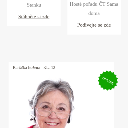
Hosté pořadu ČT Sama
Stanku
doma
Stáhněte si zde
Podívejte se zde
Kartářka
Božena
- KL. 12
ONLINE
Kartářka Božena
Zaměření: láska, vztahy, finance, zdraví,
zvířátka. Moje práce je mým koníčkem a to je