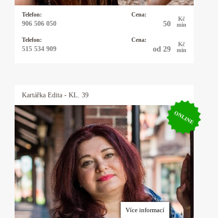
Telefon:
Cena:
Kč
50
906 506 050
min
Telefon:
Cena:
Kč
od 29
515 534 909
min
Kartářka
Edita
- KL. 39
ONLINE
Kartářka Edita
Jmenuji se Edita, pracuji s andělskými,
mariašovými i tarotovými kartami a vykladám
35 let. K výkladu karet mě přivedla mimo jiné i
touha si nechat vyložit od uznávané kartářky,
Více informací
která mi sdělila, že jsem k ní byla poslána,