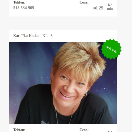
Telefon:
Cena:
Kč
od 29
515 534 909
min
Kartářka
Katka
- KL. 5
ONLINE
Kartářka Katka
25 let praxe s výkladem z cikánských a
andělských karet. Pomohu Vám s rozhodnutím
v lásce, práci, financemi a ve všem, na co se mě
zeptá. Někdy přiberu i kyvadlo.
Telefon:
Cena: