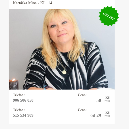
Kartářka
Mina
- KL. 14
ONLINE
Kartářka Mina
Výkladem z karet se zabývám 20let a vykládám
karty Osho Zen Tarot. Tyto karty nevěští, ale
pojmenovávají pravdu přítomného okamžiku a
pouze nabízejí možnosti řešení daného
problému. Tím ponechávají člověku
svobodnou vůli, jak vše řešit. Občas používám
kyvadlo které vyrobila moje dcera.
Telefon:
Cena:
Kč
50
906 506 050
min
Telefon:
Cena:
Kč
od 29
515 534 909
min