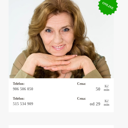
ONLINE
Kartářka Štěpánka
Přes 30 let praxe. Od dětství jsem se
pohybovala mezi kartářkami a věštci. Babička
byla známá kartářka. Impulsem pro moji dráhu
byla první spokojená klientka. Ráda Vám
pomohu najít odpovědi na dotazy týkající se
vztahů, lásky, práce, dětí, zdraví odpovědi.
Důvěra je pro mě to nejlepší ocenění.
Telefon:
Cena:
Kč
50
906 506 050
min
Telefon:
Cena:
Kč
od 29
515 534 909
min