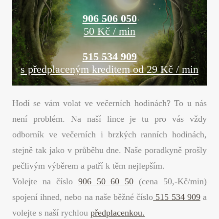
906 506 050
50 Kč / min
515 534 909
s předplaceným kreditem od 29 Kč / min
Hodí se vám volat ve večerních hodinách? To u nás
není problém. Na naší lince je tu pro vás vždy
odborník ve večerních i brzkých ranních hodinách,
stejně tak jako v průběhu dne. Naše poradkyně prošly
pečlivým výběrem a patří k těm nejlepším.
Volejte na číslo
906 50 60 50
(cena 50,-Kč/min)
spojení ihned, nebo na naše běžné číslo
515 534 909
a
volejte s naší rychlou
předplacenkou.