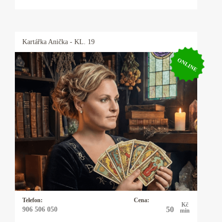
Kartářka
Anička
- KL. 19
ONLINE
Kartářka Anička
Karty, astrologie, numerologie, výklad snů,
psychomagie. Vysoká pravděpodobnost věštby.
Baví mne taje lidské duše a tím se zabývám
snad čtyřicet let. I když hovořím plynně
anglicky, německy, polsky a domluvím se
vcelku slušně i francouzsky, řeknu vám to, co
mi karty ukazují a moc se s tím nemažu.
Telefon:
Cena:
Kč
50
906 506 050
min