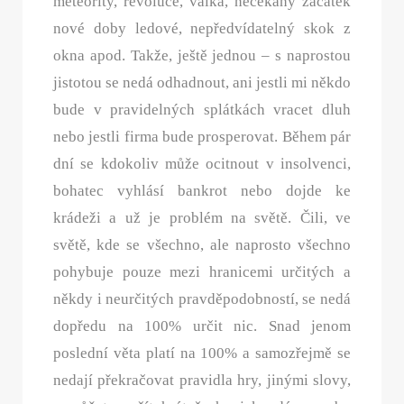
meteority, revoluce, válka, nečekaný začátek
nové doby ledové, nepředvídatelný skok z
okna apod. Takže, ještě jednou – s naprostou
jistotou se nedá odhadnout, ani jestli mi někdo
bude v pravidelných splátkách vracet dluh
nebo jestli firma bude prosperovat. Během pár
dní se kdokoliv může ocitnout v insolvenci,
bohatec vyhlásí bankrot nebo dojde ke
krádeži a už je problém na světě. Čili, ve
světě, kde se všechno, ale naprosto všechno
pohybuje pouze mezi hranicemi určitých a
někdy i neurčitých pravděpodobností, se nedá
dopředu na 100% určit nic. Snad jenom
poslední věta platí na 100% a samozřejmě se
nedají překračovat pravidla hry, jinými slovy,