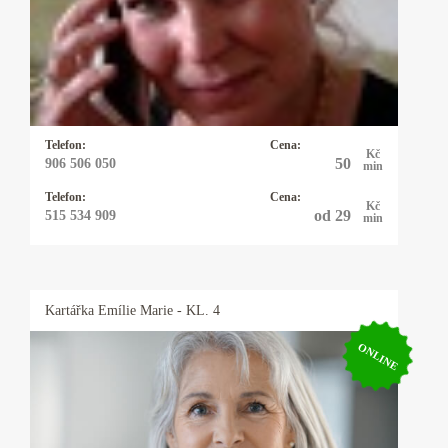
Pro své klienty je Michaela pojmem, neboť ví
ihned jádro problému a je velmi přesná, pokud
potřebujete rychlou, jasnou odpověď můžete
zvolit právě ji a budete překvapeni, co vše ví.
Telefon:
Cena:
Kč
50
906 506 050
min
Telefon:
Cena:
Kč
od 29
515 534 909
min
Kartářka
Emílie Marie
- KL. 4
ONLINE