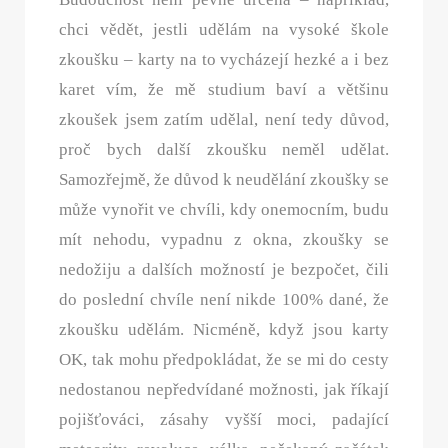
chci vědět, jestli udělám na vysoké škole
zkoušku – karty na to vycházejí hezké a i bez
karet vím, že mě studium baví a většinu
zkoušek jsem zatím udělal, není tedy důvod,
proč bych další zkoušku neměl udělat.
Samozřejmě, že důvod k neudělání zkoušky se
může vynořit ve chvíli, kdy onemocním, budu
mít nehodu, vypadnu z okna, zkoušky se
nedožiju a dalších možností je bezpočet, čili
do poslední chvíle není nikde 100% dané, že
zkoušku udělám. Nicméně, když jsou karty
OK, tak mohu předpokládat, že se mi do cesty
nedostanou nepředvídané možnosti, jak říkají
pojišťováci, zásahy vyšší moci, padající