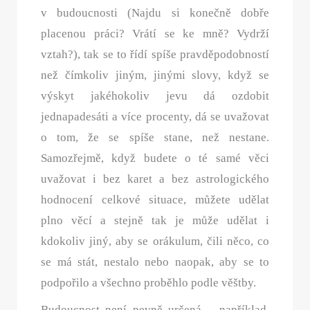
v budoucnosti (Najdu si konečně dobře
placenou práci? Vrátí se ke mně? Vydrží
vztah?), tak se to řídí spíše pravděpodobností
než čímkoliv jiným, jinými slovy, když se
výskyt jakéhokoliv jevu dá ozdobit
jednapadesáti a více procenty, dá se uvažovat
o tom, že se spíše stane, než nestane.
Samozřejmě, když budete o té samé věci
uvažovat i bez karet a bez astrologického
hodnocení celkové situace, můžete udělat
plno věcí a stejně tak je může udělat i
kdokoliv jiný, aby se orákulum, čili něco, co
se má stát, nestalo nebo naopak, aby se to
podpořilo a všechno proběhlo podle věštby.
Budoucnost není pevně určená – například,