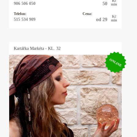
Kč
50
906 506 050
min
Telefon:
Cena:
Kč
od 29
515 534 909
min
Kartářka
Markéta
- KL. 32
ONLINE
Kartářka Markéta
Výklad z cikánských karet a z lógru. Práce,
finance, kariéra, láska. Mé motto je: NEVÍŠ
KUDY KAM? KARTY TI PORADÍ.