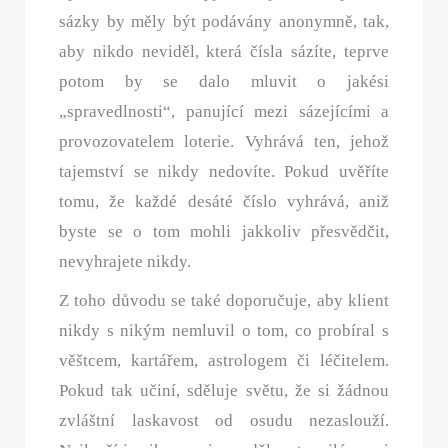
sázky by měly být podávány anonymně, tak,
aby nikdo neviděl, která čísla sázíte, teprve
potom by se dalo mluvit o jakési
„spravedlnosti“, panující mezi sázejícími a
provozovatelem loterie. Vyhrává ten, jehož
tajemství se nikdy nedovíte. Pokud uvěříte
tomu, že každé desáté číslo vyhrává, aniž
byste se o tom mohli jakkoliv přesvědčit,
nevyhrajete nikdy.
Z toho důvodu se také doporučuje, aby klient
nikdy s nikým nemluvil o tom, co probíral s
věštcem, kartářem, astrologem či léčitelem.
Pokud tak učiní, sděluje světu, že si žádnou
zvláštní laskavost od osudu nezaslouží.