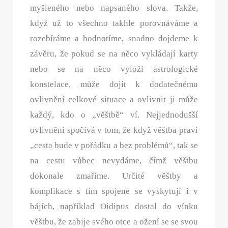
myšleného nebo napsaného slova. Takže,
když už to všechno takhle porovnáváme a
rozebíráme a hodnotíme, snadno dojdeme k
závěru, že pokud se na něco vykládají karty
nebo se na něco vyloží astrologické
konstelace, může dojít k dodatečnému
ovlivnění celkové situace a ovlivnit ji může
každý, kdo o „věštbě“ ví. Nejjednodušší
ovlivnění spočívá v tom, že když věštba praví
„cesta bude v pořádku a bez problémů“, tak se
na cestu vůbec nevydáme, čímž věštbu
dokonale zmaříme. Určité věštby a
komplikace s tím spojené se vyskytují i v
bájích, například Oidipus dostal do vínku
věštbu, že zabije svého otce a ožení se se svou