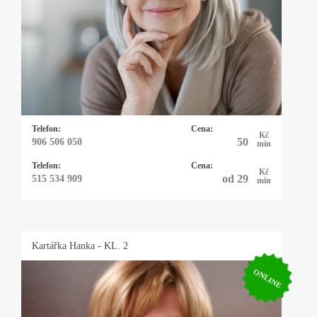
Kartářka Emílie Marie
30 let praxe. Výklad karet, kyvadlo, virgule a
alternativní životní styly, znalosti předávané po
generace. Podíváme se možné věci budoucí v
každé životní oblasti. Vysoká preciznost.
Telefon:
Cena:
Kč
50
906 506 050
min
Telefon:
Cena:
Kč
od 29
515 534 909
min
Kartářka
Hanka
- KL. 2
ONLINE