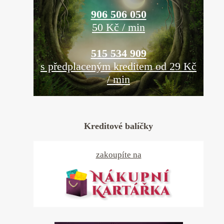
906 506 050
50 Kč / min
515 534 909
s předplaceným kreditem od 29 Kč
/ min
Kreditové balíčky
zakoupíte na