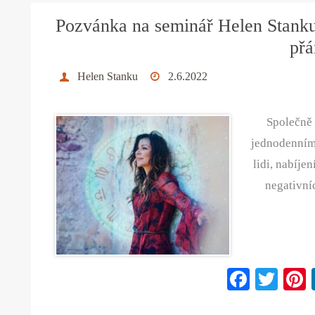
ok
r
Pozvánka na seminář Helen Stanku 
přá
Helen Stanku
2.6.2022
Společně 
jednodenním 
lidi, nabíje
negativníc
Fa
T
ce
wi