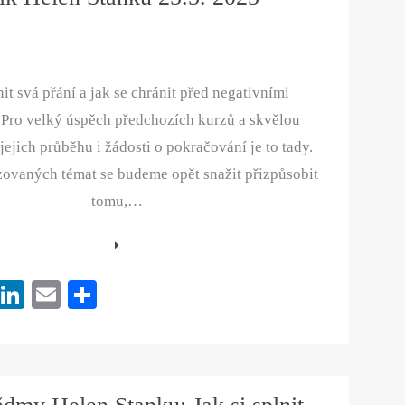
t
nit svá přání a jak se chránit před negativními
 Pro velký úspěch předchozích kurzů a skvělou
jejich průběhu i žádosti o pokračování je to tady.
zovaných témat se budeme opět snažit přizpůsobit
tomu,…
Pi
Li
E
S
nt
nk
m
ha
er
ed
ail
re
es
In