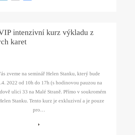
nt
nk
m
ha
er
ed
ail
re
es
In
IP intenzivní kurz výkladu z
t
ch karet
ás zveme na seminář Helen Stanku, který bude
0.4. 2022 od 10h do 17h (s hodinovou pauzou na
dově ulici 33 na Malé Straně. Přímo v soukromém
Helen Stanku. Tento kurz je exkluzivní a je pouze
pro…