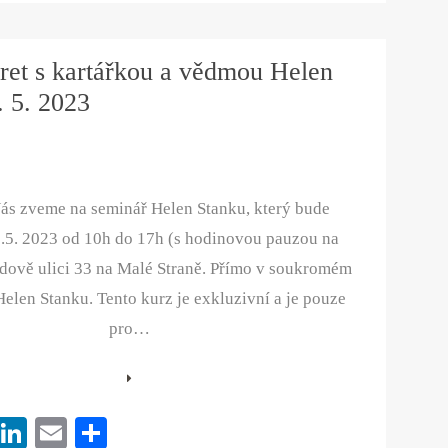
er
ed
ail
re
es
In
aret s kartářkou a vědmou Helen
t
. 5. 2023
ás zveme na seminář Helen Stanku, který bude
0.5. 2023 od 10h do 17h (s hodinovou pauzou na
dově ulici 33 na Malé Straně. Přímo v soukromém
Helen Stanku. Tento kurz je exkluzivní a je pouze
pro…
Pi
Li
E
S