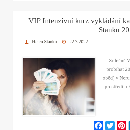
bo
tte
ok
r
VIP Intenzivní kurz vykládání k
Stanku 20
Helen Stanku
22.3.2022
Srdečně V
probíhat 2
oběd) v Neru
prostředí u 
Fa
T