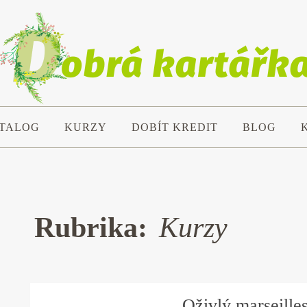
TALOG
KURZY
DOBÍT KREDIT
BLOG
Rubrika:
Kurzy
Oživlý marseilles