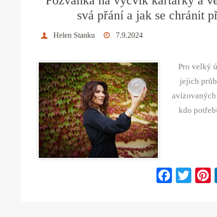
Pozvánka na výcvik kartářky a vě
svá přání a jak se chránit 
Helen Stanku
7.9.2024
Pro velký 
jejich průb
avízovaných 
kdo potřebu
Fa
T
ce
wi
bo
tte