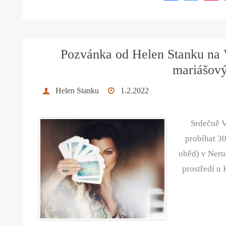
ce
wi
bo
tte
ok
r
Pozvánka od Helen Stanku na V
mariášový
Helen Stanku
1.2.2022
Srdečně V
probíhat 3
oběd) v Neru
prostředí u 