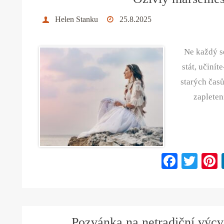
Helen Stanku
25.8.2025
Ne každý s
stát, učin
starých časů
zapleten
Fa
T
ce
wi
bo
tte
ok
r
Pozvánka na netradiční výcv