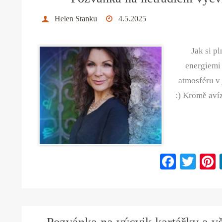
Helen Stanku
4.5.2025
Jak si pl
energiemi
atmosféru v 
:) Kromě aví
Fa
T
ce
wi
bo
tte
ok
r