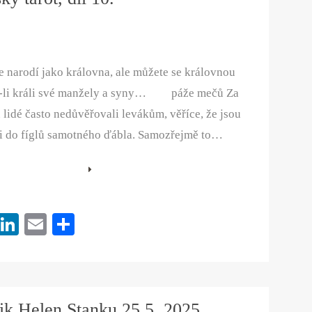
e narodí jako královna, ale můžete se královnou
íte-li králi své manžely a syny… páže mečů Za
 lidé často nedůvěřovali levákům, věříce, že jsou
i do fíglů samotného ďábla. Samozřejmě to…
Pi
Li
E
S
nt
nk
m
ha
er
ed
ail
re
es
In
ik Helen Stanku 25.5. 2025