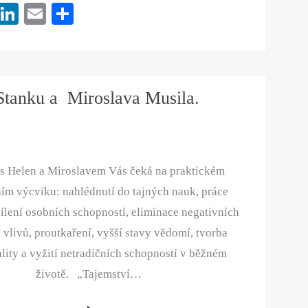
Pi
Li
E
S
nt
nk
m
ha
er
ed
ail
re
es
In
Stanku a Miroslava Musila.
t
s Helen a Miroslavem Vás čeká na praktickém
ím výcviku: nahlédnutí do tajných nauk, práce
osílení osobních schopností, eliminace negativních
 vlivů, proutkaření, vyšší stavy vědomí, tvorba
ality a vyžití netradičních schopností v běžném
životě. „Tajemství…