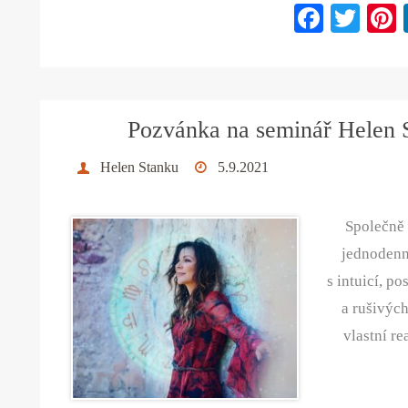
Fa
T
ce
wi
bo
tte
ok
r
Pozvánka na seminář Helen 
Helen Stanku
5.9.2021
Společně 
jednodenn
s intuicí, p
a rušivých
vlastní re