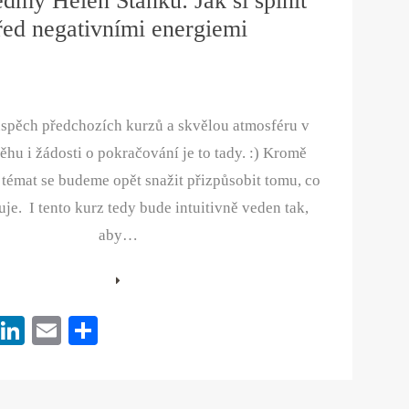
dmy Helen Stanku: Jak si splnit
t
před negativními energiemi
úspěch předchozích kurzů a skvělou atmosféru v
ěhu i žádosti o pokračování je to tady. :) Kromě
témat se budeme opět snažit přizpůsobit tomu, co
je. I tento kurz tedy bude intuitivně veden tak,
aby…
Pi
Li
E
S
nt
nk
m
ha
er
ed
ail
re