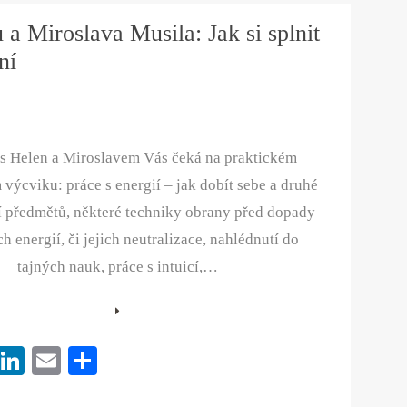
es
In
a Miroslava Musila: Jak si splnit
t
ní
s Helen a Miroslavem Vás čeká na praktickém
výcviku: práce s energií – jak dobít sebe a druhé
ní předmětů, některé techniky obrany před dopady
h energií, či jejich neutralizace, nahlédnutí do
tajných nauk, práce s intuicí,…
Pi
Li
E
S
nt
nk
m
ha