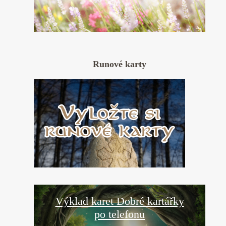
Runové karty
Výklad karet Dobré kartářky
po telefonu