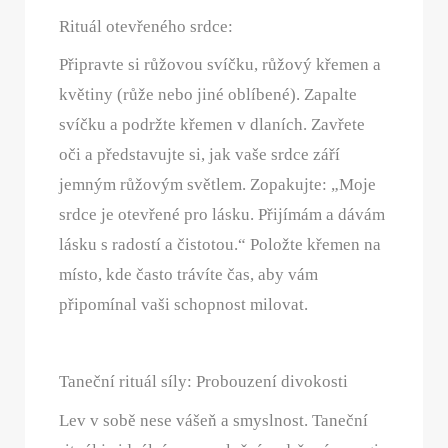
Rituál otevřeného srdce:
Připravte si růžovou svíčku, růžový křemen a
květiny (růže nebo jiné oblíbené). Zapalte
svíčku a podržte křemen v dlaních. Zavřete
oči a představujte si, jak vaše srdce září
jemným růžovým světlem. Zopakujte: „Moje
srdce je otevřené pro lásku. Přijímám a dávám
lásku s radostí a čistotou.“ Položte křemen na
místo, kde často trávíte čas, aby vám
připomínal vaši schopnost milovat.
Taneční rituál síly: Probouzení divokosti
Lev v sobě nese vášeň a smyslnost. Taneční