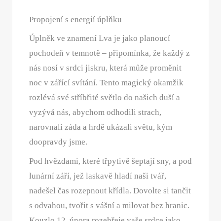
Propojení s energií úplňku
Úplněk ve znamení Lva je jako planoucí
pochodeň v temnotě – připomínka, že každý z
nás nosí v srdci jiskru, která může proměnit
noc v zářící svítání. Tento magický okamžik
rozlévá své stříbřité světlo do našich duší a
vyzývá nás, abychom odhodili strach,
narovnali záda a hrdě ukázali světu, kým
doopravdy jsme.
Pod hvězdami, které třpytivě šeptají sny, a pod
lunární září, jež laskavě hladí naši tvář,
nadešel čas rozepnout křídla. Dovolte si tančit
s odvahou, tvořit s vášní a milovat bez hranic.
Kouzlo 12. února rozehřeje vaše srdce jako