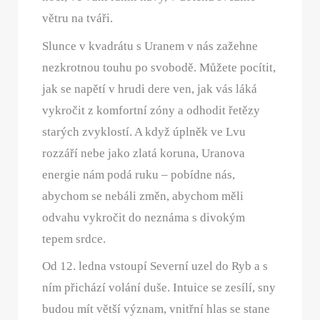
větru na tváři.
Slunce v kvadrátu s Uranem v nás zažehne
nezkrotnou touhu po svobodě. Můžete pocítit,
jak se napětí v hrudi dere ven, jak vás láká
vykročit z komfortní zóny a odhodit řetězy
starých zvyklostí. A když úplněk ve Lvu
rozzáří nebe jako zlatá koruna, Uranova
energie nám podá ruku – pobídne nás,
abychom se nebáli změn, abychom měli
odvahu vykročit do neznáma s divokým
tepem srdce.
Od 12. ledna vstoupí Severní uzel do Ryb a s
ním přichází volání duše. Intuice se zesílí, sny
budou mít větší význam, vnitřní hlas se stane