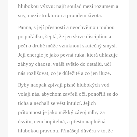
hlubokou výzvu: najít soulad mezi rozumem a
sny, mezi strukturou a proudem života.
Panna, s její přesností a neochvějnou touhou
po pořádku, šeptá, že jen skrze disciplínu a
péči o druhé může vzniknout skutečný smysl.
Její energie je jako pevná ruka, která uhlazuje
záhyby chaosu, vnáší světlo do detailů, učí
nás rozlišovat, co je důležité a co jen iluze.
Ryby naopak zpívají písně hlubokých vod –
volají nás, abychom zavřeli oči, ponořili se do
ticha a nechali se vést intuicí. Jejich
přítomnost je jako měkký závoj mlhy za
úsvitu, neuchopitelná, a přesto naplněná
hlubokou pravdou. Přinášejí důvěru v to, že