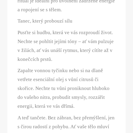
rituál je ideální pro uvolnění zadržené energie
a ropojení se s tělem.
Tanec, který probouzí sílu
Pusťte si hudbu, která ve vás rozproudí život.
Nechte se pohltit jejími tóny – ať vám pulzuje
v žilách, ať vás unáší rytmus, který cítíte až v
konečcích prstů.
Zapalte vonnou tyčinku nebo si na dlaně
vetřete esenciální olej s vůní citrusů či
skořice. Nechte tu vůni proniknout hluboko
do vašeho nitra, probudit smysly, rozzářit
energii, která ve vás dřímá.
A teď tančete. Bez zábran, bez přemýšlení, jen
s čirou radostí z pohybu. Ať vaše tělo mluví