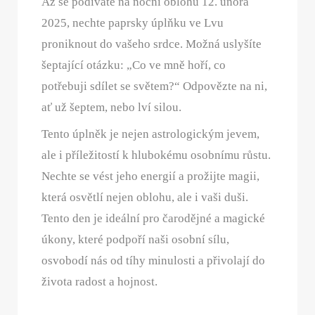
Až se podíváte na noční oblohu 12. února
2025, nechte paprsky úplňku ve Lvu
proniknout do vašeho srdce. Možná uslyšíte
šeptající otázku: „Co ve mně hoří, co
potřebuji sdílet se světem?“ Odpovězte na ni,
ať už šeptem, nebo lví silou.
Tento úplněk je nejen astrologickým jevem,
ale i příležitostí k hlubokému osobnímu růstu.
Nechte se vést jeho energií a prožijte magii,
která osvětlí nejen oblohu, ale i vaši duši.
Tento den je ideální pro čarodějné a magické
úkony, které podpoří naši osobní sílu,
osvobodí nás od tíhy minulosti a přivolají do
života radost a hojnost.