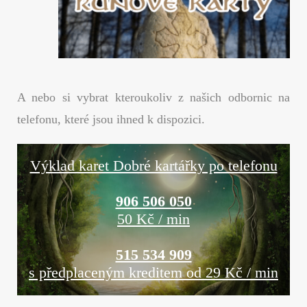
A nebo si vybrat kteroukoliv z našich odbornic na
telefonu, které jsou ihned k dispozici.
Výklad karet Dobré kartářky po telefonu
906 506 050
50 Kč / min
515 534 909
s předplaceným kreditem od 29 Kč / min