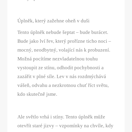
Úplněk, který zažehne oheň v duši
Tento úplněk nebude šeptat – bude burácet.
Bude jako lví řev, který prořízne ticho noci –
mocný, neodbytný, volající nás k probuzení.
Možná pocítíme nezvladatelnou touhu
vystoupit ze stínu, odhodit pochybnosti a
zazářit v plné síle. Lev v nás rozdmýchává
vášeň, odvahu a nezkrotnou chuť říct světu,
kdo skutečně jsme.
Ale světlo vrhá i stíny. Tento úplněk může
otevřít staré jizvy – vzpomínky na chvíle, kdy