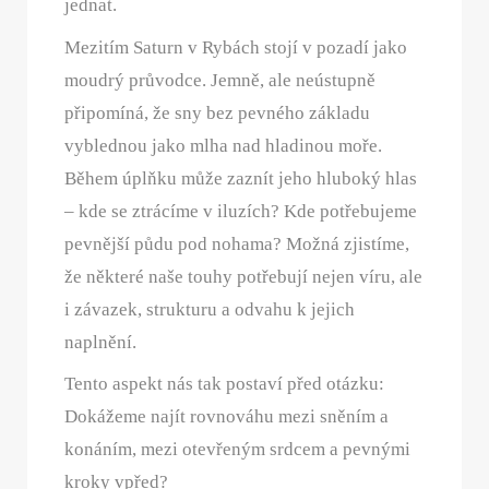
jednat.
Mezitím Saturn v Rybách stojí v pozadí jako
moudrý průvodce. Jemně, ale neústupně
připomíná, že sny bez pevného základu
vyblednou jako mlha nad hladinou moře.
Během úplňku může zaznít jeho hluboký hlas
– kde se ztrácíme v iluzích? Kde potřebujeme
pevnější půdu pod nohama? Možná zjistíme,
že některé naše touhy potřebují nejen víru, ale
i závazek, strukturu a odvahu k jejich
naplnění.
Tento aspekt nás tak postaví před otázku:
Dokážeme najít rovnováhu mezi sněním a
konáním, mezi otevřeným srdcem a pevnými
kroky vpřed?