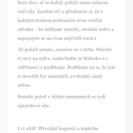
beze slov, ať se každý pohyb stane oslavou
vaší síly. Zavřete oči a představte si, že s
každým krokem probouzíte svou vnitřní
odvahu – že setřásáte strachy, otvíráte srdce a
napojujete se na svou nejčistší esenci.
Až pohyb ustane, zastavte se v tichu. Položte
si ruce na srdce, nadechněte se hluboko a s
vděčností si poděkujte. Poděkujte za to, že jste
si dovolili být autentičtí, svobodní, sami
sebou.
Protože právě v těchto momentech se rodí
opravdová síla.
Lví oltář: Přivolání hojnosti a úspěchu