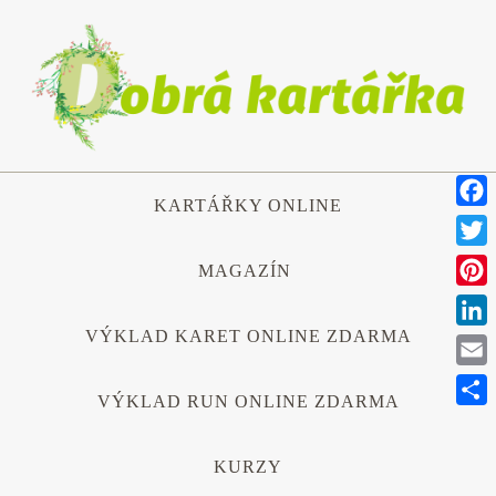
Přeskočit
na
obsah
Přeskočit
KARTÁŘKY ONLINE
na
Face
obsah
Twitt
MAGAZÍN
Pinte
VÝKLAD KARET ONLINE ZDARMA
Link
Emai
VÝKLAD RUN ONLINE ZDARMA
Shar
KURZY