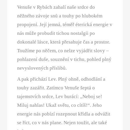
Venuše v Rybách zahalí naše srdce do
něžného závoje snů a touhy po hlubokém
propojení. Její jemná, téměř éterická energie v
nás může probudit tichou nostalgii po
dokonalé lásce, která přesahuje čas a prostor.
Toužíme po něčem, co nelze vyjádřit slovy –
pohlazení duše, souznění v tichu, pohled plný
nevyslovených příslibů.
A pak přichází Lev. Plný ohně, odhodlání a
touhy zazářit. Zatímco Venuše šeptá o
tajemstvích srdce, Lev burácí: „Neboj se!
Miluj nahlas! Ukaž světu, co cítíš!“. Jeho
energie nás pobízí rozepnout křídla a odvážit
se říct, co v nás plane. Nejen toužit, ale také