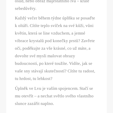
osud, nebo obraz majestátního lva – krále
sebedůvěry.
Každý večer během týdne úplňku se posaďte
k oltáři. Cítíte teplo svíček na své kůži, vůni
květin, která se line vzduchem, a jemné
vibrace krystalů pod konečky prstů? Zavřete
oči, poděkujte za vše krásné, co už máte, a
dovolte své mysli malovat obrazy
budoucnosti, po které toužíte. Vidíte, jak se
vaše sny stávají skutečností? Cítíte tu radost,
tu hrdost, tu lehkost?
Úplněk ve Lvu je vaším spojencem. Stačí se
mu otevřít – a nechat světlo svého vlastního
slunce zazářit naplno.