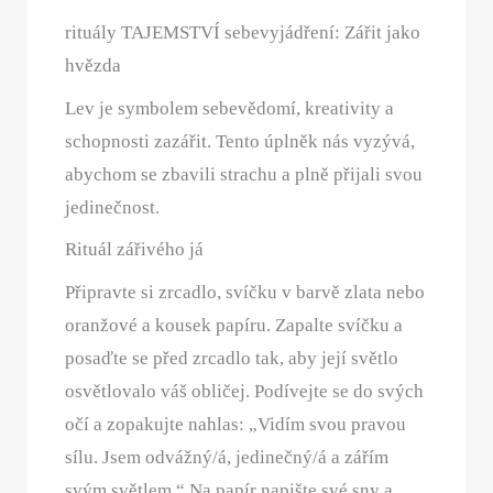
rituály TAJEMSTVÍ sebevyjádření: Zářit jako
hvězda
Lev je symbolem sebevědomí, kreativity a
schopnosti zazářit. Tento úplněk nás vyzývá,
abychom se zbavili strachu a plně přijali svou
jedinečnost.
Rituál zářivého já
Připravte si zrcadlo, svíčku v barvě zlata nebo
oranžové a kousek papíru. Zapalte svíčku a
posaďte se před zrcadlo tak, aby její světlo
osvětlovalo váš obličej. Podívejte se do svých
očí a zopakujte nahlas: „Vidím svou pravou
sílu. Jsem odvážný/á, jedinečný/á a zářím
svým světlem.“ Na papír napište své sny a