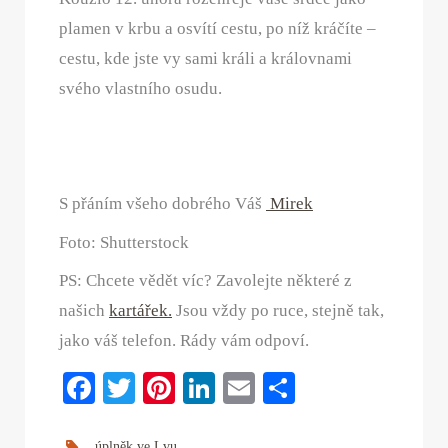
plamen v krbu a osvítí cestu, po níž kráčíte –
cestu, kde jste vy sami králi a královnami
svého vlastního osudu.
S přáním všeho dobrého Váš
Mirek
Foto: Shutterstock
PS: Chcete vědět víc? Zavolejte některé z
našich
kartářek.
Jsou vždy po ruce, stejně tak,
jako váš telefon. Rády vám odpoví.
Fa
T
Pi
Li
E
S
ce
wi
nt
nk
m
ha
.
úplněk ve Lvu