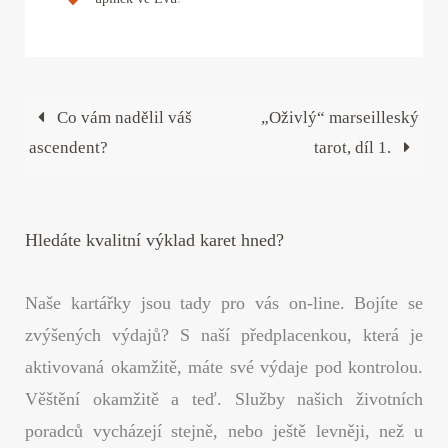
bo
tte
er
ed
ail
re
ok
r
es
In
t
Co vám nadělil váš
„Oživlý“ marseilleský
ascendent?
tarot, díl 1.
Hledáte kvalitní výklad karet hned?
Naše kartářky jsou tady pro vás on-line. Bojíte se
zvýšených výdajů? S naší předplacenkou, která je
aktivovaná okamžitě, máte své výdaje pod kontrolou.
Věštění okamžitě a teď. Služby našich životních
poradců vycházejí stejně, nebo ještě levněji, než u