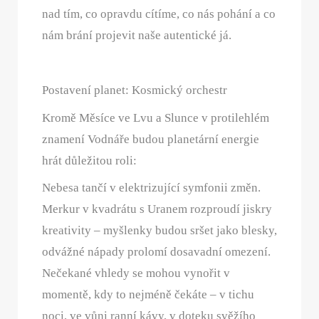
nad tím, co opravdu cítíme, co nás pohání a co
nám brání projevit naše autentické já.
Postavení planet: Kosmický orchestr
Kromě Měsíce ve Lvu a Slunce v protilehlém
znamení Vodnáře budou planetární energie
hrát důležitou roli:
Nebesa tančí v elektrizující symfonii změn.
Merkur v kvadrátu s Uranem rozproudí jiskry
kreativity – myšlenky budou sršet jako blesky,
odvážné nápady prolomí dosavadní omezení.
Nečekané vhledy se mohou vynořit v
momentě, kdy to nejméně čekáte – v tichu
noci, ve vůni ranní kávy, v doteku svěžího