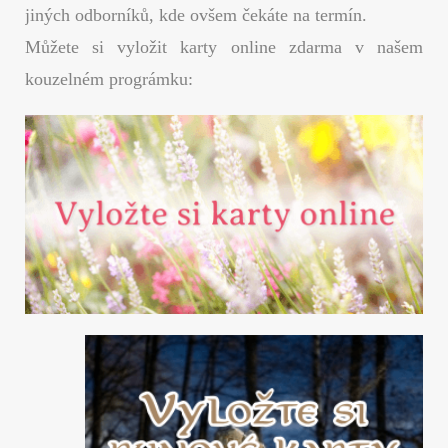
jiných odborníků, kde ovšem čekáte na termín.
Můžete si vyložit karty online zdarma v našem
kouzelném prográmku: