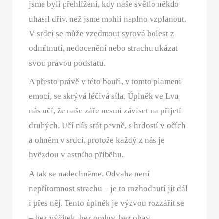
jsme byli přehlíženi, kdy naše světlo někdo
uhasil dřív, než jsme mohli naplno vzplanout.
V srdci se může vzedmout syrová bolest z
odmítnutí, nedocenění nebo strachu ukázat
svou pravou podstatu.
A přesto právě v této bouři, v tomto plameni
emocí, se skrývá léčivá síla. Úplněk ve Lvu
nás učí, že naše záře nesmí záviset na přijetí
druhých. Učí nás stát pevně, s hrdostí v očích
a ohněm v srdci, protože každý z nás je
hvězdou vlastního příběhu.
A tak se nadechněme. Odvaha není
nepřítomnost strachu – je to rozhodnutí jít dál
i přes něj. Tento úplněk je výzvou rozzářit se
– bez výčitek, bez omluv, bez obav.