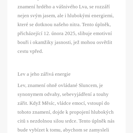
znamení hrdého a vášnivého Lva, se rozzáří
nejen svým jasem, ale i hlubokými energiemi,
které se dotknou našeho nitra. Tento úplněk,
přicházející 12. února 2025, slibuje emotivní
bouři i okamžiky jasnosti, jež mohou osvětlit
cestu vpřed.
Lev a jeho zářivá energie
Lev, znamení ohně ovládané Sluncem, je
synonymem odvahy, sebevyjádření a touhy
zářit. Když Měsíc, vládce emocí, vstoupí do
tohoto znamení, dojde k propojení hlubokých
citů s nezdolnou silou srdce. Tento úplněk nás
bude vybízet k tomu, abychom se zamysleli