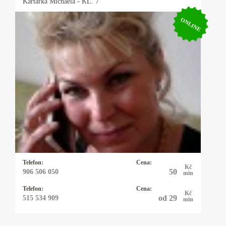
Kartářka
Michaela
- KL. 7
ONLINE
Kartářka Michaela
Pro své klienty je Michaela pojmem, neboť ví
ihned jádro problému a je velmi přesná, pokud
potřebujete rychlou, jasnou odpověď můžete
zvolit právě ji a budete překvapeni, co vše ví.
Telefon:
Cena:
Kč
50
906 506 050
min
Telefon:
Cena:
Kč
od 29
515 534 909
min