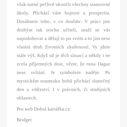
však nutné pečlivě ukončit všechny stanovené
úkoly. Přichází vám hojnost a prosperita.
Dosáhnete toho, v co doufáte. V práci jste
druhým tak trochu učiteli, snaží se vás
napodobovat a dělají to po svém a to jim nese
vlastní druh životních zkušeností. Vy jdete
stále výš. Když už je těch situací a někdy i ne
zcela příjemných dost, vězte, že runa Dagaz
nese svítání. Je symbolem naděje. Po
mystickém soumraku bohů přichází slunečný
den a vítězství. I v právních, či studijních
oblastech.
Pro web Dobrá kartářka.cz
Bridget