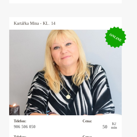
Kartářka
Mina
- KL. 14
ONLINE
Kartářka Mina
Výkladem z karet se zabývám 20let a vykládám
karty Osho Zen Tarot. Tyto karty nevěští, ale
pojmenovávají pravdu přítomného okamžiku a
pouze nabízejí možnosti řešení daného
problému. Tím ponechávají člověku
svobodnou vůli, jak vše řešit. Občas používám
kyvadlo které vyrobila moje dcera.
Telefon:
Cena:
Kč
50
906 506 050
min
Telefon:
Cena: