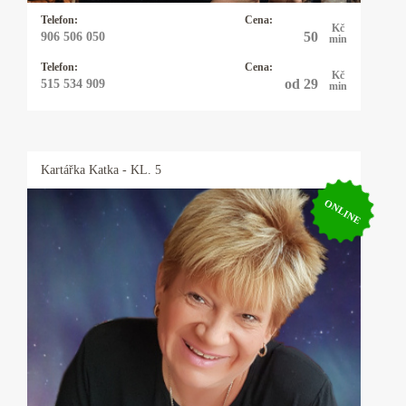
mi karty ukazují a moc se s tím nemažu.
Telefon:
Cena:
Kč
50
906 506 050
min
Telefon:
Cena:
Kč
od 29
515 534 909
min
Kartářka
Katka
- KL. 5
ONLINE
Kartářka Katka
25 let praxe s výkladem z cikánských a
andělských karet. Pomohu Vám s rozhodnutím
v lásce, práci, financemi a ve všem, na co se mě
zeptá. Někdy přiberu i kyvadlo.