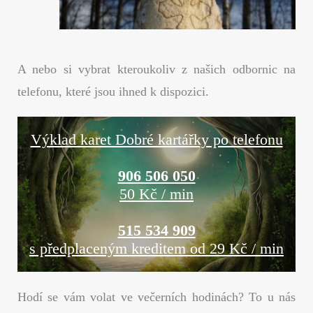
A nebo si vybrat kteroukoliv z našich odbornic na
telefonu, které jsou ihned k dispozici.
Výklad karet Dobré kartářky po telefonu
906 506 050
50 Kč / min
515 534 909
s předplaceným kreditem od 29 Kč / min
Hodí se vám volat ve večerních hodinách? To u nás