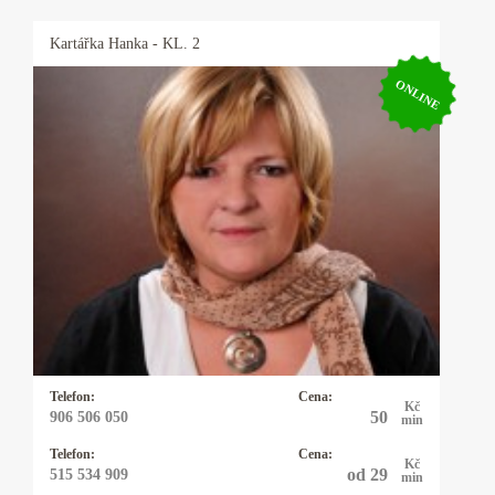
Kartářka
Hanka
- KL. 2
ONLINE
Kartářka Hanka
Profesionální výklad karet, autorské výklady,
rozbor osobnosti a partnerských vztahů podle
data narození. Pomůžu vám uvědomit si svůj
potenciál. Dodám vám sílu a odvahu, abyste
mohli čelit překážkám a výzvám ve svém
životě.
Telefon:
Cena:
Kč
50
906 506 050
min
Telefon:
Cena:
Kč
od 29
515 534 909
min