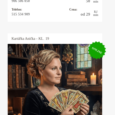
50
906 506 050
min
Telefon:
Cena:
Kč
od 29
515 534 909
min
Kartářka
Anička
- KL. 19
ONLINE
Kartářka Anička
Karty, astrologie, numerologie, výklad snů,
psychomagie. Vysoká pravděpodobnost věštby.
Baví mne taje lidské duše a tím se zabývám
snad čtyřicet let. I když hovořím plynně
anglicky, německy, polsky a domluvím se
vcelku slušně i francouzsky, řeknu vám to, co