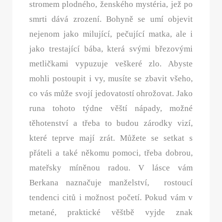
stromem plodného, ženského mystéria, jež po
smrti dává zrození. Bohyně se umí objevit
nejenom jako milující, pečující matka, ale i
jako trestající bába, která svými březovými
metličkami vypuzuje veškeré zlo. Abyste
mohli postoupit i vy, musíte se zbavit všeho,
co vás může svojí jedovatostí ohrožovat. Jako
runa tohoto týdne věští nápady, možné
těhotenství a třeba to budou zárodky vizí,
které teprve mají zrát. Můžete se setkat s
přáteli a také někomu pomoci, třeba dobrou,
mateřsky míněnou radou. V lásce vám
Berkana naznačuje manželství, rostoucí
tendenci citů i možnost početí. Pokud vám v
metané, praktické věštbě vyjde znak