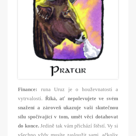
Finance:
runa Uruz je o houževnatosti a
vytrvalosti.
Říká, ať nepolevujete ve svém
snažení a zároveň ukazuje vaší skutečnou
sílu spočívající v tom, umět věci dotahovat
do konce.
Jedině tak vám přichází štěstí. Vy si
všechno vždy musíte zasloužit sami, ačkoliv