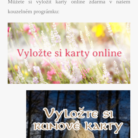
Můžete si vyložit karty online zdarma v našem
kouzelném prográmku: