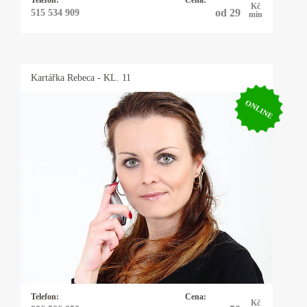
Kč
od 29
515 534 909
min
Kartářka
Rebeca
- KL. 11
ONLINE
Kartářka Rebeca
Řešíte vztahy, lásku, peníze, zaměstnání nebo
něco jiného? Mým oblíbeným orákulem jsou
karty - mariášové, tarotové, archandělské,
věštím také z kamenných run, využívám
energie kyvadélka.
Telefon:
Cena:
Kč