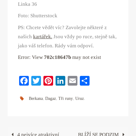
Linka 36
Foto: Shutterstock
PS: Chcete vědět víc? Zavolejte některé z
našich
kartářek.
Jsou vždy po ruce, stejně tak,
jako váš telefon. Rády vám odpoví.
Error: View
702c18647b
may not exist
Fa
T
Pi
Li
E
S
ce
wi
nt
nk
m
ha
bo
tte
er
ed
ail
re
,
,
,
.
Berkana
Dagaz
Tři runy
Uruz
ok
r
es
In
t
4 nejvíce atraktivní
BLÍŽÍ SE PODZIM