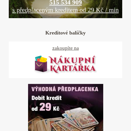
515 534 909
s předplaceným kreditem od 29 Kč / min
Kreditové balíčky
zakoupíte na