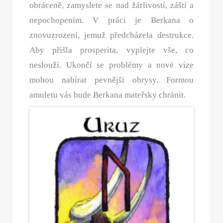
obráceně, zamyslete se nad žárlivostí, záští a
nepochopením. V práci je Berkana o
znovuzrození, jemuž předcházela destrukce.
Aby přišla prosperita, vyplejte vše, co
neslouží. Ukončí se problémy a nové vize
mohou nabírat pevnější obrysy. Formou
amuletu vás bude Berkana mateřsky chránit.