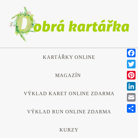
Přeskočit
na
obsah
Přeskočit
KARTÁŘKY ONLINE
na
Face
obsah
Twitt
MAGAZÍN
Pinte
VÝKLAD KARET ONLINE ZDARMA
Link
Emai
VÝKLAD RUN ONLINE ZDARMA
Shar
KURZY