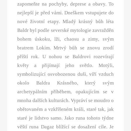
zapomeňte na pochyby, deprese a obavy. To
nejlepší je před vámi. Dneškem vstupujete do
nové životní etapy. Mladý krásný bůh léta
Baldr byl podle severské mytologie zavražděn
bohem úskoku, lži, chaosu a zimy, svým
bratrem Lokim. Mrtvý bůh se znovu zrodí
příští rok. U nohou se Baldrovi rozevírají
květy a přijímají jeho světlo. Motýli,
symbolizující osvobozenou duši, víří vzduch
okolo Baldra Krásného, který svým
archetypálním příběhem, opakujícím se v
mnoha dalších kulturách. Vypráví se moudro o
obětovaném a vzkříšeném králi, staré tak, jak
staré je lidstvo samo. Jako runa tohoto týdne
věští runa Dagaz blížící se dosažení cíle. Je