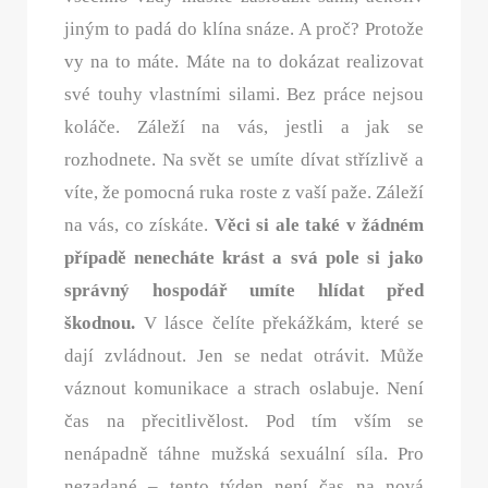
jiným to padá do klína snáze. A proč? Protože
vy na to máte. Máte na to dokázat realizovat
své touhy vlastními silami. Bez práce nejsou
koláče. Záleží na vás, jestli a jak se
rozhodnete. Na svět se umíte dívat střízlivě a
víte, že pomocná ruka roste z vaší paže. Záleží
na vás, co získáte.
Věci si ale také v žádném
případě nenecháte krást a svá pole si jako
správný hospodář umíte hlídat před
škodnou.
V lásce čelíte překážkám, které se
dají zvládnout. Jen se nedat otrávit. Může
váznout komunikace a strach oslabuje. Není
čas na přecitlivělost. Pod tím vším se
nenápadně táhne mužská sexuální síla. Pro
nezadané – tento týden není čas na nová