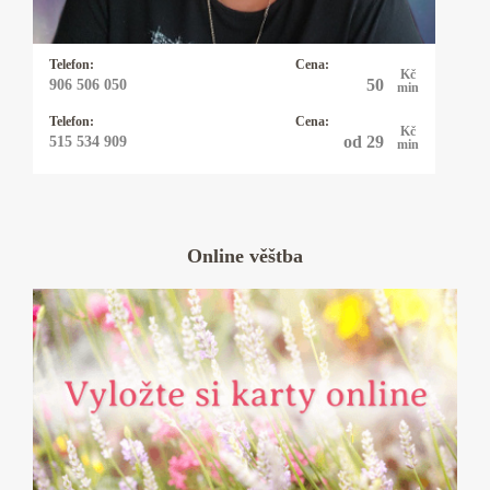
Telefon:
Cena:
Kč
50
906 506 050
min
Telefon:
Cena:
Kč
od 29
515 534 909
min
Online věštba