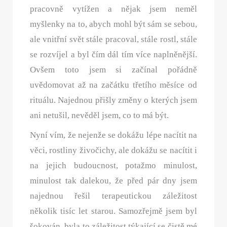
pracovně vytížen a nějak jsem neměl
myšlenky na to, abych mohl být sám se sebou,
ale vnitřní svět stále pracoval, stále rostl, stále
se rozvíjel a byl čím dál tím více naplněnější.
Ovšem toto jsem si začínal pořádně
uvědomovat až na začátku třetího měsíce od
rituálu. Najednou přišly změny o kterých jsem
ani netušil, nevěděl jsem, co to má být.
Nyní vím, že nejenže se dokážu lépe nacítit na
věci, rostliny živočichy, ale dokážu se nacítit i
na jejich budoucnost, potažmo minulost,
minulost tak dalekou, že před pár dny jsem
najednou řešil terapeutickou záležitost
několik tisíc let starou. Samozřejmě jsem byl
šokován, byla to záležitost týkající se čistě mé