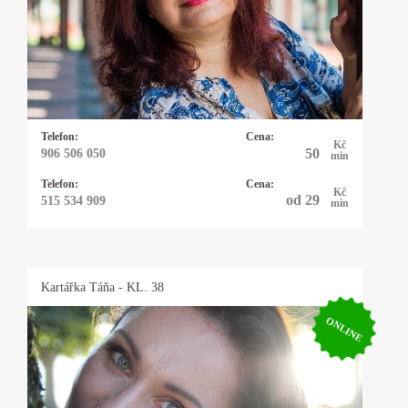
35 let. K výkladu karet mě přivedla mimo jiné i
touha si nechat vyložit od uznávané kartářky,
která mi sdělila, že jsem k ní byla poslána,
abych získala zkušenosti pomáhala lidem.
Těším se na zavolání.
Telefon:
Cena:
Kč
50
906 506 050
min
Telefon:
Cena:
Kč
od 29
515 534 909
min
Kartářka
Táňa
- KL. 38
ONLINE
Kartářka Táňa