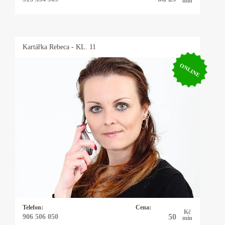
min
Kartářka
Rebeca
- KL. 11
ONLINE
Kartářka Rebeca
Řešíte vztahy, lásku, peníze, zaměstnání nebo
něco jiného? Mým oblíbeným orákulem jsou
karty - mariášové, tarotové, archandělské,
věštím také z kamenných run, využívám
energie kyvadélka.
Telefon:
Cena:
Kč
50
906 506 050
min