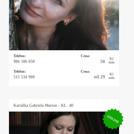
Kartářka, numeroložka, kyvadlo a techniky
Reiki. Čísla ukazují cestu, vcítím skrze ně na
odpovědi k vaší otázce. Karty společně s čísly
v mých výkladech pomohou v otázkách lásky,
vztahů (rodinných, pracovních, přátelských i
partnerských) a práce, či životní cesty.
Telefon:
Cena:
Kč
50
906 506 050
min
Telefon:
Cena:
Kč
od 29
515 534 909
min
Kartářka
Gabriela Marion
- KL. 40
ONLINE
Kartářka Gabriela Marion