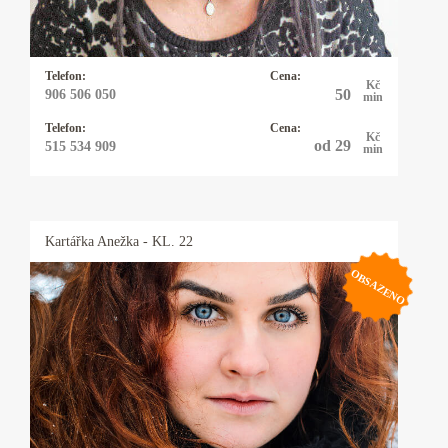
láska a síla mi pomáhají pomáhat ostatním
lidem. Všichni máme právo na lásku, štěstí a
důstojný, plnohodnotný život.
Telefon:
Cena:
Kč
50
906 506 050
min
Telefon:
Cena:
Kč
od 29
515 534 909
min
Kartářka
Anežka
- KL. 22
OBSAZENO
Kartářka Anežka