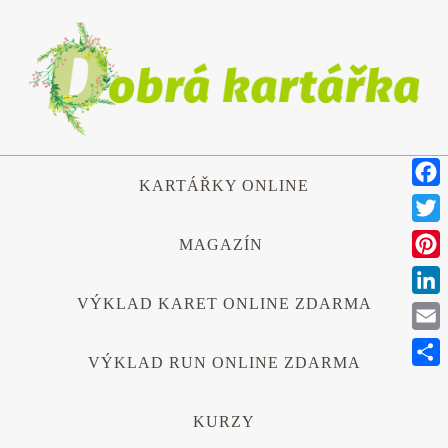
Přeskočit
na
obsah
Přeskočit
KARTÁŘKY ONLINE
na
Face
obsah
Twitt
MAGAZÍN
Pinte
VÝKLAD KARET ONLINE ZDARMA
Link
Emai
VÝKLAD RUN ONLINE ZDARMA
Shar
KURZY