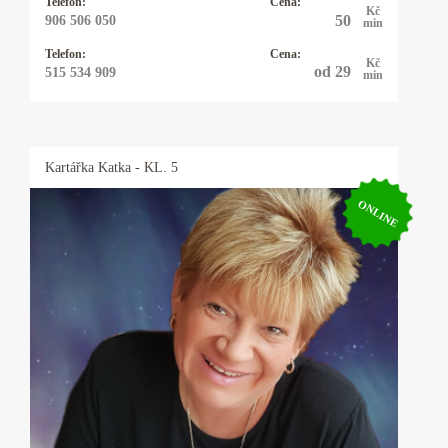
Telefon:
Cena:
Kč
50
906 506 050
min
Telefon:
Cena:
Kč
od 29
515 534 909
min
Kartářka
Katka
- KL. 5
ONLINE
Kartářka Katka
25 let praxe s výkladem z cikánských a
andělských karet. Pomohu Vám s rozhodnutím
v lásce, práci, financemi a ve všem, na co se mě
zeptá. Někdy přiberu i kyvadlo.