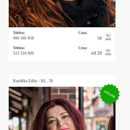
Telefon:
Cena:
Kč
50
906 506 050
min
Telefon:
Cena:
Kč
od 29
515 534 909
min
Kartářka
Edita
- KL. 39
ONLINE
Kartářka Edita
Jmenuji se Edita, pracuji s andělskými,
mariašovými i tarotovými kartami a vykladám