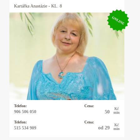
Kartářka
Anastázie
- KL. 8
ONLINE
Kartářka Anastázie
Já Anastázie jsem přišla na tento svět s darem
lásky k lidem. Již jako malá jsem vnímala
duchovní svět. Víly a andělé byli mými
kamarády. Později, kdy jsem začala viděla
různé souvislosti mezi nebem a zemí, vždy byli
tito duchovní průvodci se mnou.
Telefon:
Cena:
Kč
50
906 506 050
min
Telefon:
Cena:
Kč
od 29
515 534 909
min