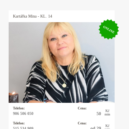
Kartářka
Mina
- KL. 14
ONLINE
Kartářka Mina
Výkladem z karet se zabývám 20let a vykládám
karty Osho Zen Tarot. Tyto karty nevěští, ale
pojmenovávají pravdu přítomného okamžiku a
pouze nabízejí možnosti řešení daného
problému. Tím ponechávají člověku
svobodnou vůli, jak vše řešit. Občas používám
kyvadlo které vyrobila moje dcera.
Telefon:
Cena:
Kč
50
906 506 050
min
Telefon:
Cena:
Kč
od 29
515 534 909