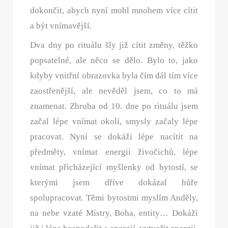
dokončit, abych nyní mohl mnohem více cítit
a být vnímavější.
Dva dny po rituálu šly již cítit změny, těžko
popsatelné, ale něco se dělo. Bylo to, jako
kdyby vnitřní obrazovka byla čím dál tím více
zaostřenější, ale nevěděl jsem, co to má
znamenat. Zhruba od 10. dne po rituálu jsem
začal lépe vnímat okolí, smysly začaly lépe
pracovat. Nyní se dokáži lépe nacítit na
předměty, vnímat energii živočichů, lépe
vnímat přicházející myšlenky od bytostí, se
kterými jsem dříve dokázal hůře
spolupracovat. Těmi bytostmi myslím Anděly,
na nebe vzaté Mistry, Boha, entity… Dokáži