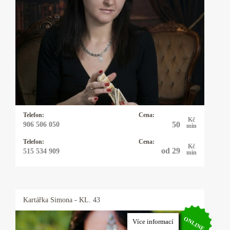
Jsem empat, médium a průvodce skrze
prorocké sny, intuici a spiritualitu. Od dětství
přicházejí ke mně vize, odpovědi a vhledy,
umožňující nahlédnout do situací a poskytovat
vedení. Mou vášní je tarot, fascinují mě jeho
symboly, barvy a hloubka, která se prolíná do
každodenního života. Ráda s vámi proberu
vaše důležité vztahové, profesní i životní
Telefon:
Cena:
křižovatky.
Kč
50
906 506 050
min
Telefon:
Cena:
Kč
od 29
515 534 909
min
Kartářka
Simona
- KL. 43
ONLINE
Více informací