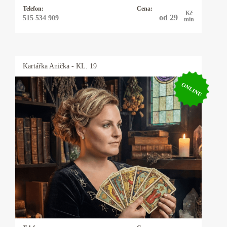
Telefon:
Cena:
Kč
od 29
515 534 909
min
Kartářka
Anička
- KL. 19
ONLINE
Kartářka Anička
Karty, astrologie, numerologie, výklad snů,
psychomagie. Vysoká pravděpodobnost věštby.
Baví mne taje lidské duše a tím se zabývám
snad čtyřicet let. I když hovořím plynně
anglicky, německy, polsky a domluvím se
vcelku slušně i francouzsky, řeknu vám to, co
mi karty ukazují a moc se s tím nemažu.