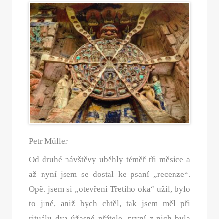
Petr Müller
Od druhé návštěvy uběhly téměř tři měsíce a
až nyní jsem se dostal ke psaní „recenze“.
Opět jsem si „otevření Třetího oka“ užil, bylo
to jiné, aniž bych chtěl, tak jsem měl při
rituálu dva úžasné přátele, první z nich byla