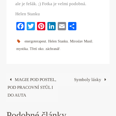
ale je fešák. ;) Fotka je velmi podobná.
Helen Stanku
Fa
T
Pi
Li
E
S
ce
wi
nt
nk
m
ha
bo
tte
er
ed
ail
re
,
,
,
energoterapeut
Helen Stanku
Miroslav Musil
ok
,
r
,
es
In
.
mystika
Třetí oko
záchranář
t
MAGIE POD POSTEL,
Symboly lásky
POD PRACOVNÍ STŮL I
DO AUTA
Podobné články