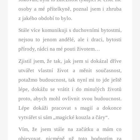
osoby a mé přítelkyně, poznal jsem i zhruba
z jakého období to bylo.
Stále více komunikuji s duchovními bytostmi,
nejsou to jenom andělé, ale i draci, bytosti
přírody, rádci na mé pouti životem…
Zjistil jsem, že tak, jak jsem si dokázal dříve
utvářet vlastní život a měnit současnost,
potažmo budoucnost, tak nyní mi to jde ještě
lépe, dokážu se vrátit i do minulých životů
proto, abych mohl ovlivnit svou budoucnost.
Lépe dokáži pracovat s magií a dokonce
vytvářet si sám „magické kouzla a čáry“.
Vím, že jsem stále na začátku a mám co
objevovat, nicméně už toto hodnotím za