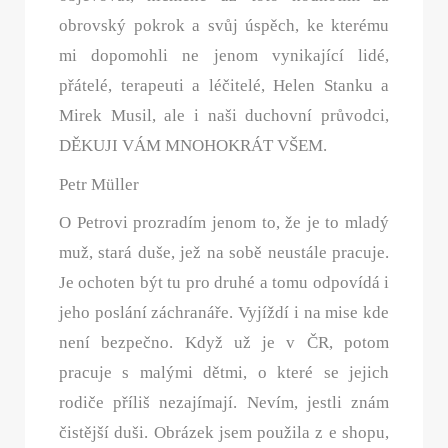
obrovský pokrok a svůj úspěch, ke kterému
mi dopomohli ne jenom vynikající lidé,
přátelé, terapeuti a léčitelé, Helen Stanku a
Mirek Musil, ale i naši duchovní průvodci,
DĚKUJI VÁM MNOHOKRÁT VŠEM.
Petr Müller
O Petrovi prozradím jenom to, že je to mladý
muž, stará duše, jež na sobě neustále pracuje.
Je ochoten být tu pro druhé a tomu odpovídá i
jeho poslání záchranáře. Vyjíždí i na mise kde
není bezpečno. Když už je v ČR, potom
pracuje s malými dětmi, o které se jejich
rodiče příliš nezajímají. Nevím, jestli znám
čistější duši. Obrázek jsem použila z e shopu,