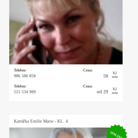
Kartářka Michaela
Pro své klienty je Michaela pojmem, neboť ví
ihned jádro problému a je velmi přesná, pokud
potřebujete rychlou, jasnou odpověď můžete
zvolit právě ji a budete překvapeni, co vše ví.
Telefon:
Cena:
Kč
50
906 506 050
min
Telefon:
Cena:
Kč
od 29
515 534 909
min
Kartářka
Emílie Marie
- KL. 4
ONLINE