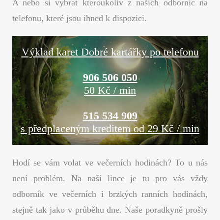
A nebo si vybrat kteroukoliv z našich odbornic na
telefonu, které jsou ihned k dispozici.
Výklad karet Dobré kartářky po telefonu
906 506 050
50 Kč / min
515 534 909
s předplaceným kreditem od 29 Kč / min
Hodí se vám volat ve večerních hodinách? To u nás
není problém. Na naší lince je tu pro vás vždy
odborník ve večerních i brzkých ranních hodinách,
stejně tak jako v průběhu dne. Naše poradkyně prošly