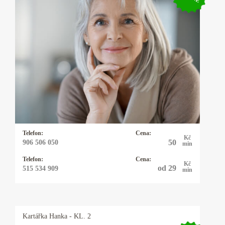
Kartářka Emílie Marie
30 let praxe. Výklad karet, kyvadlo, virgule a
alternativní životní styly, znalosti předávané po
generace. Podíváme se možné věci budoucí v
každé životní oblasti. Vysoká preciznost.
Telefon:
Cena:
Kč
50
906 506 050
min
Telefon:
Cena:
Kč
od 29
515 534 909
min
Kartářka
Hanka
- KL. 2