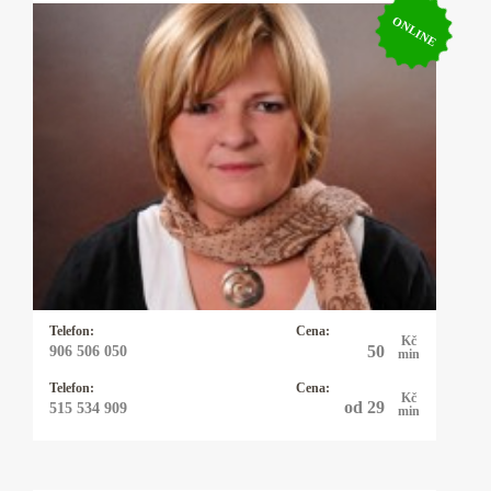
ONLINE
Kartářka Hanka
Profesionální výklad karet, autorské výklady,
rozbor osobnosti a partnerských vztahů podle
data narození. Pomůžu vám uvědomit si svůj
potenciál. Dodám vám sílu a odvahu, abyste
mohli čelit překážkám a výzvám ve svém
životě.
Telefon:
Cena:
Kč
50
906 506 050
min
Telefon:
Cena:
Kč
od 29
515 534 909
min