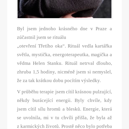
Byl jsem jednoho krásného dne v Praze a
zúčastnil jsem se rituálu
„otevření Třetího oka“. Rituál vedla kartářka
světla, mystička, energoterapeutka, magička a
vědma Helen Stanku. Rituál netrval dlouho,
zhruba 1,5 hodiny, nicméně jsem si nemyslel,
že za tak krátkou dobu pocítím výsledky.
V průběhu terapie jsem cítil krásnou pulzující,
někdy burácející energii. Byly chvíle, kdy
jsem cítil sílu hromů a blesků. Energie, která
se uvolnila, mi v tu chvíli přišla, že byla až
z karmických životů. Prostě něco bylo potřeba