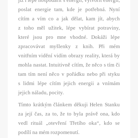
již i lépe hospodařit s energií, vytvořit energii,
poslat energie tam, kde je potřebná. Nyní
cítím a vím co a jak dělat, kam jít, abych
z toho měl užitek, lépe vybírat potraviny,
které jsou pro mne vhodné. Dokáži lépe
zpracovávat myšlenky z knih. Při mém
vnitřním vidění vidím obrazy reality, která by
mohla nastat. Intuitivně cítím, že něco s tím či
tam tím není něco v pořádku nebo při styku
s lidmi lépe cítím jejich energii a vnímám
jejich náladu, pocity.
Tímto krátkým článkem děkuji Helen Stanku
za její čas, za to, že to byla právě ona, kdo
vedl rituál „otevření Třetího oka“, kdo se
podílí na mém rozpomenutí.