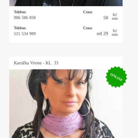
Telefon:
Cena:
Kč
50
906 506 050
min
Telefon:
Cena:
Kč
od 29
515 534 909
min
Kartářka
Vivien
- KL. 33
ONLINE
Kartářka Vivien
Mariášové a Andělské karty. Budu váš dobrý
anděl. Ráda vám zodpovím přesně jakoukoliv
otázku, přítomnost i budoucnost. Mám
napojení na andělské energie. Jejich moudrost,