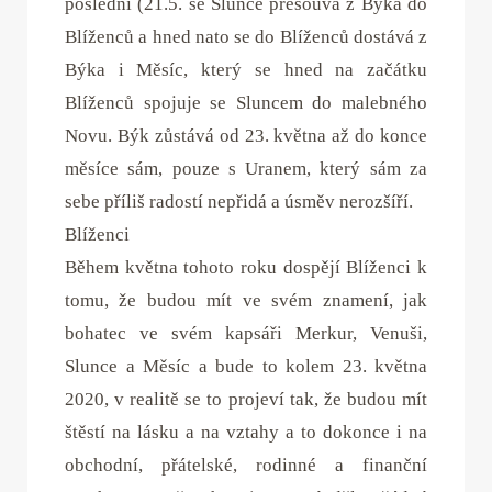
poslední (21.5. se Slunce přesouvá z Býka do
Blíženců a hned nato se do Blíženců dostává z
Býka i Měsíc, který se hned na začátku
Blíženců spojuje se Sluncem do malebného
Novu. Býk zůstává od 23. května až do konce
měsíce sám, pouze s Uranem, který sám za
sebe příliš radostí nepřidá a úsměv nerozšíří.
Blíženci
Během května tohoto roku dospějí Blíženci k
tomu, že budou mít ve svém znamení, jak
bohatec ve svém kapsáři Merkur, Venuši,
Slunce a Měsíc a bude to kolem 23. května
2020, v realitě se to projeví tak, že budou mít
štěstí na lásku a na vztahy a to dokonce i na
obchodní, přátelské, rodinné a finanční