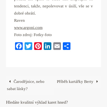
tendenci, takže, nepolevovat v úsilí, vše se v
dobré obrátí.
Raven
www.argoni.com
Foto zdroj: Fotky-foto
Fa
T
Pi
Li
E
S
ce
wi
nt
nk
m
ha
bo
tte
er
ed
ail
re
ok
r
es
In
t
Čarodějnice, nebo
Příběh kartářky Berty
sabat lásky?
Hledáte kvalitní výklad karet hned?