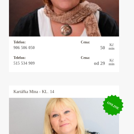
data narození. Pomůžu vám uvědomit si svůj
potenciál. Dodám vám sílu a odvahu, abyste
mohli čelit překážkám a výzvám ve svém
životě.
Telefon:
Cena:
Kč
50
906 506 050
min
Telefon:
Cena:
Kč
od 29
515 534 909
min
Kartářka
Mina
- KL. 14
ONLINE
Kartářka Mina
Výkladem z karet se zabývám 20let a vykládám