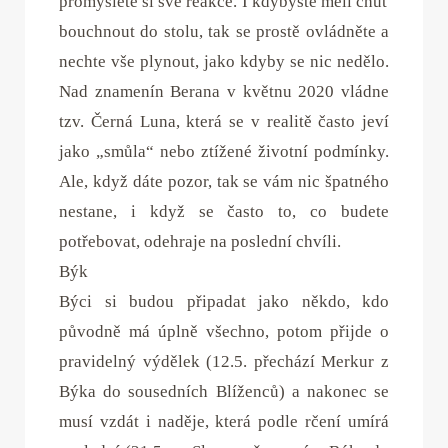
promyslete si své reakce. I kdybyste měli chuť
bouchnout do stolu, tak se prostě ovládněte a
nechte vše plynout, jako kdyby se nic nedělo.
Nad znamenín Berana v květnu 2020 vládne
tzv. Černá Luna, která se v realitě často jeví
jako „smůla“ nebo ztížené životní podmínky.
Ale, když dáte pozor, tak se vám nic špatného
nestane, i když se často to, co budete
potřebovat, odehraje na poslední chvíli.
Býk
Býci si budou připadat jako někdo, kdo
původně má úplně všechno, potom přijde o
pravidelný výdělek (12.5. přechází Merkur z
Býka do sousedních Blíženců) a nakonec se
musí vzdát i naděje, která podle rčení umírá