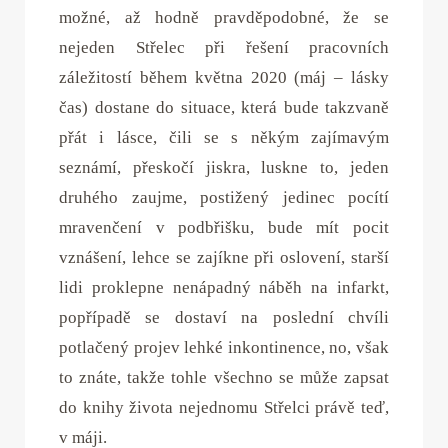
možné, až hodně pravděpodobné, že se
nejeden Střelec při řešení pracovních
záležitostí během května 2020 (máj – lásky
čas) dostane do situace, která bude takzvaně
přát i lásce, čili se s někým zajímavým
seznámí, přeskočí jiskra, luskne to, jeden
druhého zaujme, postižený jedinec pocítí
mravenčení v podbřišku, bude mít pocit
vznášení, lehce se zajíkne při oslovení, starší
lidi proklepne nenápadný náběh na infarkt,
popřípadě se dostaví na poslední chvíli
potlačený projev lehké inkontinence, no, však
to znáte, takže tohle všechno se může zapsat
do knihy života nejednomu Střelci právě teď,
v máji.