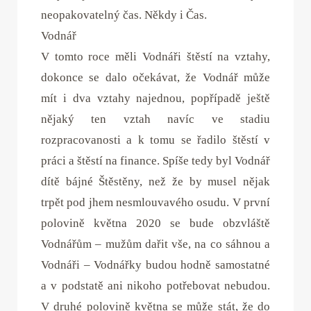
neopakovatelný čas. Někdy i Čas.
Vodnář
V tomto roce měli Vodnáři štěstí na vztahy,
dokonce se dalo očekávat, že Vodnář může
mít i dva vztahy najednou, popřípadě ještě
nějaký ten vztah navíc ve stadiu
rozpracovanosti a k tomu se řadilo štěstí v
práci a štěstí na finance. Spíše tedy byl Vodnář
dítě bájné Štěstěny, než že by musel nějak
trpět pod jhem nesmlouvavého osudu. V první
polovině května 2020 se bude obzvláště
Vodnářům – mužům dařit vše, na co sáhnou a
Vodnáři – Vodnářky budou hodně samostatné
a v podstatě ani nikoho potřebovat nebudou.
V druhé polovině května se může stát, že do