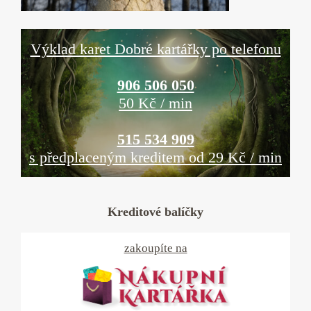
Výklad karet Dobré kartářky po telefonu
906 506 050
50 Kč / min
515 534 909
s předplaceným kreditem od 29 Kč / min
Kreditové balíčky
zakoupíte na