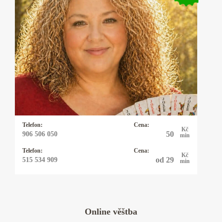
Kartářka Jeninka
Karty se naučila jako malá ve své rodině.
Používá stoletý rakousko-uherský balíček tzv.
cikánek a k tomu Rider-Waite_Smith tarot. Má
čtyřicet let zkušeností. Vykládá i poselství
těžkých nebo opakujících se snů. Hlásí se k
etickému monoteismu. Miluje příběhy, stromy,
psy a kočky.
Telefon:
Cena:
Kč
50
906 506 050
min
Telefon:
Cena:
Kč
od 29
515 534 909
min
Online věštba