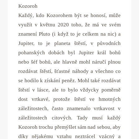
Kozoroh
Každý, kdo Kozorohem být se honosí, může
využít v květnu 2020 toho, že má ve svém
znamení Pluto (i když to je celkem na nic) a
Jupiter, to je planeta štěstí, v původních
pohanských dobách byl Jupiter král bohů
nebo šéf bohů, ale hlavně mohl náručí plnou
rozdávat štěstí, šťastné náhody a všechno co
se hodilo k získání peněz. Mohl také rozdávat
štěstí v lásce, ale to bylo vždycky poměrně
dost vrtkavé, protože štěstí ve hmotných
záležitostech, často znamenalo vrtkavost v
záležitostech citových. Tady musí každý
Kozoroh trochu přemýšlet sám nad sebou, aby
díky nějakému vztahu neztrácel vzácný a