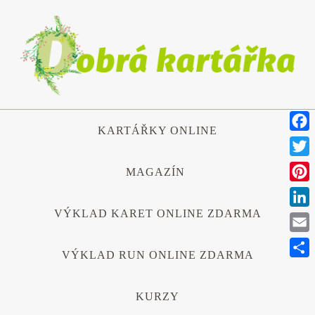
Přeskočit
na
obsah
Přeskočit
KARTÁŘKY ONLINE
na
Face
obsah
Twitt
MAGAZÍN
Pinte
VÝKLAD KARET ONLINE ZDARMA
Link
Emai
VÝKLAD RUN ONLINE ZDARMA
Shar
KURZY