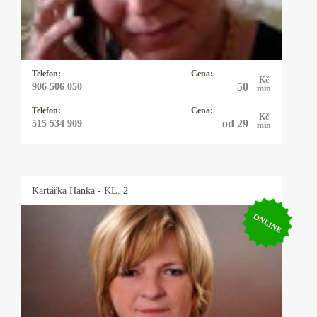
potřebujete rychlou, jasnou odpověď můžete
zvolit právě ji a budete překvapeni, co vše ví.
Telefon:
Cena:
Kč
50
906 506 050
min
Telefon:
Cena:
Kč
od 29
515 534 909
min
Kartářka
Hanka
- KL. 2
ONLINE
Kartářka Hanka
Profesionální výklad karet, autorské výklady,
rozbor osobnosti a partnerských vztahů podle