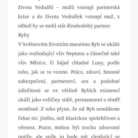
života Vodnářů – mužů vstoupí partnerská
krize a do života Vodnářek vstoupí muž, z
něhož by se mohl stát dlouhodobý partner.
Ryby
V květnovém životním maratónu Ryb se ukáže
jako rozhodující vliv Neptunu a částečně také
vliv Měsíce, či bájné chladné Luny, podle
toho, jak se to vezme. Práce, zdraví, hmotné
zabezpečení, partnerství, sex a podobné
záležitosti se ve většině Rybích existencí
ukáží jako veličiny stálé, permanentní a téměř
neměnné. Z toho plyne, že od Ryb nemůžeme
čekat nic jiného, než klasickou spolehlivost a
věrnost. Pozor, mohou být trochu zdravotní
potíže, ale spíše to bude mít zlepšující se