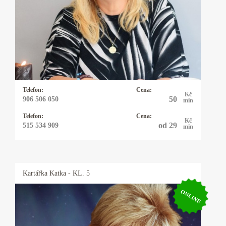
karty Osho Zen Tarot. Tyto karty nevěští, ale
pojmenovávají pravdu přítomného okamžiku a
pouze nabízejí možnosti řešení daného
problému. Tím ponechávají člověku
svobodnou vůli, jak vše řešit. Občas používám
kyvadlo které vyrobila moje dcera.
Telefon:
Cena:
Kč
50
906 506 050
min
Telefon:
Cena:
Kč
od 29
515 534 909
min
Kartářka
Katka
- KL. 5
ONLINE