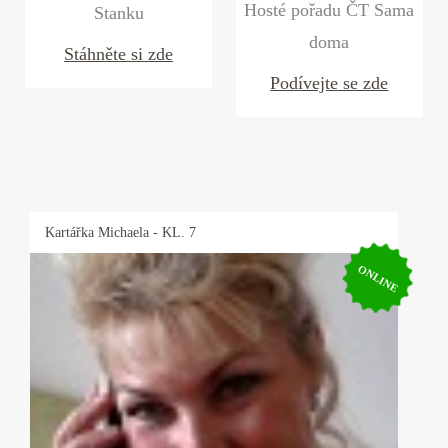
Hosté pořadu ČT Sama
Stanku
doma
Stáhněte si zde
Podívejte se zde
Kartářka
Michaela
- KL. 7
ONLINE
Kartářka Michaela
Pro své klienty je Michaela pojmem, neboť ví
ihned jádro problému a je velmi přesná, pokud