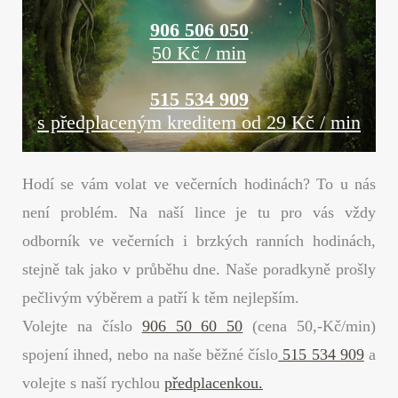
906 506 050
50 Kč / min
515 534 909
s předplaceným kreditem od 29 Kč / min
Hodí se vám volat ve večerních hodinách? To u nás
není problém. Na naší lince je tu pro vás vždy
odborník ve večerních i brzkých ranních hodinách,
stejně tak jako v průběhu dne. Naše poradkyně prošly
pečlivým výběrem a patří k těm nejlepším.
Volejte na číslo
906 50 60 50
(cena 50,-Kč/min)
spojení ihned, nebo na naše běžné číslo
515 534 909
a
volejte s naší rychlou
předplacenkou.