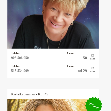
Kartářka Katka
25 let praxe s výkladem z cikánských a
andělských karet. Pomohu Vám s rozhodnutím
v lásce, práci, financemi a ve všem, na co se mě
zeptá. Někdy přiberu i kyvadlo.
Telefon:
Cena:
Kč
50
906 506 050
min
Telefon:
Cena:
Kč
od 29
515 534 909
min
Kartářka
Jeninka
- KL. 45
ONLINE