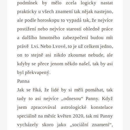
podmínek by mělo zcela logicky nastat
prakticky u všech znamení tak nějak nastejno,
ale podle horoskopu to vypadá tak, že nejvíce
postižení nebo nejvíce starostí ohledně práce
a dalšího hmotného zabezpečení budou mít
právě Lvi. Nebo Lvové, to je už celkem jedno,
on to stejně asi nikdo zkoumat nebude, ale
kdyby se přece jenom někdo našel, tak by asi
byl překvapený.
Panna
Jak se říká, že lidé by si měli pomáhat, tak
tady to asi nejvíce „odnesou“ Panny. Když
jsem zpracovával astrologické konstelace
speciálně na měsíc květen 2020, tak mi Panny
vycházely skoro jako „sociální znamení“,