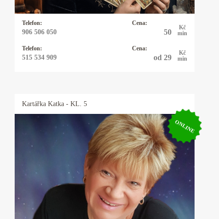
mi karty ukazují a moc se s tím nemažu.
Telefon:
Cena:
Kč
50
906 506 050
min
Telefon:
Cena:
Kč
od 29
515 534 909
min
Kartářka
Katka
- KL. 5
ONLINE
Kartářka Katka
25 let praxe s výkladem z cikánských a
andělských karet. Pomohu Vám s rozhodnutím
v lásce, práci, financemi a ve všem, na co se mě