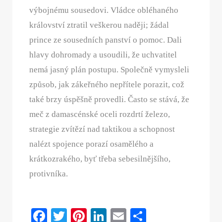
výbojnému sousedovi. Vládce obléhaného
království ztratil veškerou naději; žádal
prince ze sousedních panství o pomoc. Dali
hlavy dohromady a usoudili, že uchvatitel
nemá jasný plán postupu. Společně vymysleli
způsob, jak zákeřného nepřítele porazit, což
také brzy úspěšně provedli. Často se stává, že
meč z damascénské oceli rozdrtí železo,
strategie zvítězí nad taktikou a schopnost
nalézt spojence porazí osamělého a
krátkozrakého, byť třeba sebesilnějšího,
protivníka.
Fa
T
Pi
Li
E
S