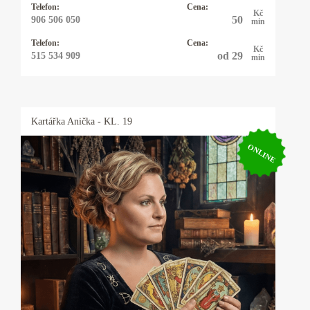
Telefon:
Cena:
Kč
50
906 506 050
min
Telefon:
Cena:
Kč
od 29
515 534 909
min
Kartářka
Anička
- KL. 19
ONLINE
Kartářka Anička
Karty, astrologie, numerologie, výklad snů,
psychomagie. Vysoká pravděpodobnost věštby.
Baví mne taje lidské duše a tím se zabývám
snad čtyřicet let. I když hovořím plynně
anglicky, německy, polsky a domluvím se
vcelku slušně i francouzsky, řeknu vám to, co