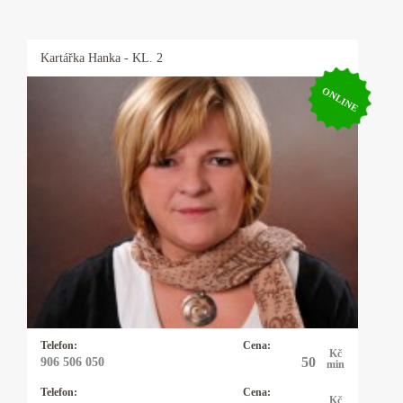
Kartářka
Hanka
- KL. 2
ONLINE
Kartářka Hanka
Profesionální výklad karet, autorské výklady,
rozbor osobnosti a partnerských vztahů podle
data narození. Pomůžu vám uvědomit si svůj
potenciál. Dodám vám sílu a odvahu, abyste
mohli čelit překážkám a výzvám ve svém
životě.
Telefon:
Cena:
Kč
50
906 506 050
min
Telefon:
Cena:
Kč