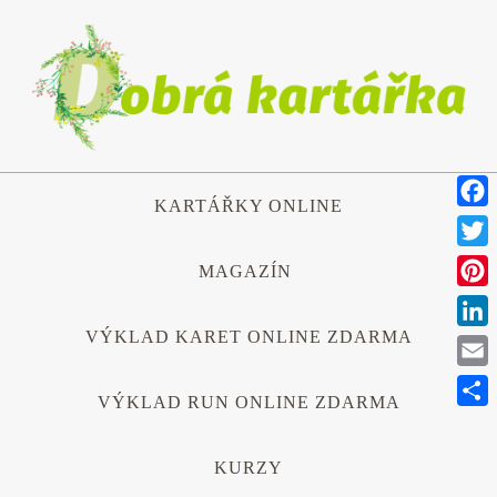
Přeskočit
na
obsah
Přeskočit
KARTÁŘKY ONLINE
na
Face
obsah
Twitt
MAGAZÍN
Pinte
VÝKLAD KARET ONLINE ZDARMA
Link
Emai
VÝKLAD RUN ONLINE ZDARMA
Shar
KURZY