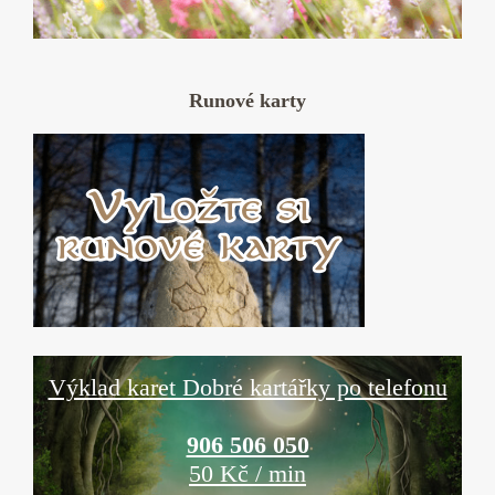
Runové karty
Výklad karet Dobré kartářky po telefonu
906 506 050
50 Kč / min