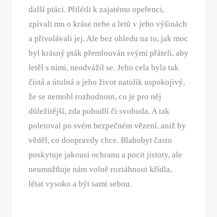
další ptáci. Přilétli k zajatému opeřenci,
zpívali mu o kráse nebe a letů v jeho výšinách
a přivolávali jej. Ale bez ohledu na to, jak moc
byl krásný pták přemlouván svými přáteli, aby
letěl s nimi, neodvážil se. Jeho cela byla tak
čistá a útulná a jeho život natolik uspokojivý,
že se nemohl rozhodnout, co je pro něj
důležitější, zda pohodlí či svoboda. A tak
poletoval po svém bezpečném vězení, aniž by
věděl, co doopravdy chce. Blahobyt často
poskytuje jakousi ochranu a pocit jistoty, ale
neumožňuje nám volně roztáhnout křídla,
létat vysoko a být sami sebou.