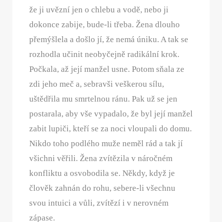
že ji uvězní jen o chlebu a vodě, nebo ji
dokonce zabije, bude-li třeba. Žena dlouho
přemýšlela a došlo jí, že nemá úniku. A tak se
rozhodla učinit neobyčejně radikální krok.
Počkala, až její manžel usne. Potom sňala ze
zdi jeho meč a, sebravši veškerou sílu,
uštědřila mu smrtelnou ránu. Pak už se jen
postarala, aby vše vypadalo, že byl její manžel
zabit lupiči, kteří se za noci vloupali do domu.
Nikdo toho podlého muže neměl rád a tak jí
všichni věřili. Žena zvítězila v náročném
konfliktu a osvobodila se. Někdy, když je
člověk zahnán do rohu, sebere-li všechnu
svou intuici a vůli, zvítězí i v nerovném
zápase.