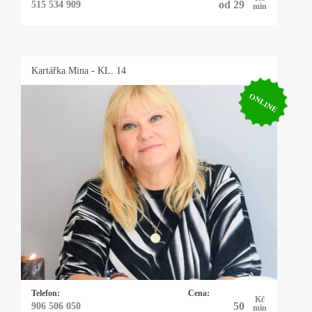
od 29
515 534 909
min
Kartářka
Mina
- KL. 14
ONLINE
Kartářka Mina
Výkladem z karet se zabývám 20let a vykládám
karty Osho Zen Tarot. Tyto karty nevěští, ale
pojmenovávají pravdu přítomného okamžiku a
pouze nabízejí možnosti řešení daného
problému. Tím ponechávají člověku
svobodnou vůli, jak vše řešit. Občas používám
kyvadlo které vyrobila moje dcera.
Telefon:
Cena:
Kč
50
906 506 050
min