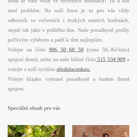
Hodí se vám volat ve večerních hodinách? To u nás
není problém. Na naší lince je tu pro vás vždy
odborník ve večerních i brzkých ranních hodinách,
stejně tak jako v průběhu dne. Naše poradkyně prošly
pečlivým výběrem a patří k těm nejlepším.
Volejte na číslo
906 50 60 50
(cena 50,-Kč/min)
spojení ihned, nebo na naše běžné číslo
515 534 909
a
volejte s naší rychlou
předplacenkou.
Volejte klapku vybrané poradkyně a budete ihned
spojeni.
Speciální obsah pro vás