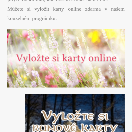
Můžete si vyložit karty online zdarma v našem
kouzelném prográmku: