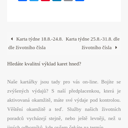
ce
wi
nt
nk
m
ha
bo
tte
er
ed
ail
re
ok
r
es
In
t
Karta týdne 18.8.-24.8.
Karta týdne 25.8.-31.8. dle
dle životního čísla
životního čísla
Hledáte kvalitní výklad karet hned?
Naše kartářky jsou tady pro vás on-line. Bojíte se
zvýšených výdajů? S naší předplacenkou, která je
aktivovaná okamžitě, máte své výdaje pod kontrolou.
Věštění okamžitě a teď. Služby našich životních
poradců vycházejí stejně, nebo ještě levněji, než u
jiných odborníků, kde ovšem čekáte na termín.