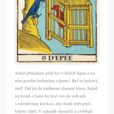
Jeden překrásný pták byl v lesích lapen a na
trhu prodán bohatému zájemci. Byl to laskavý
muž. Dal jej do nádherné zlacené klece, hojně
jej krmil a často ho bral ven do zahrady
s odemčenou klíckou, aby mohl letět pryč,
kdyby chtěl. V zahradě skotačili a cvrlikali