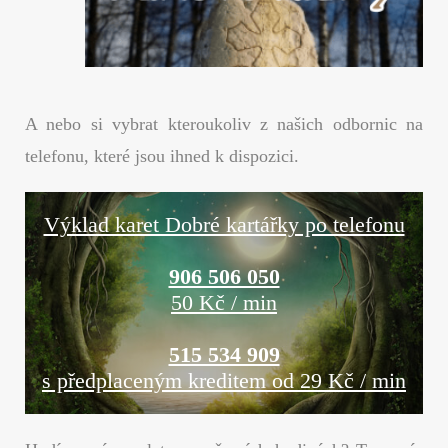
A nebo si vybrat kteroukoliv z našich odbornic na
telefonu, které jsou ihned k dispozici.
Výklad karet Dobré kartářky po telefonu
906 506 050
50 Kč / min
515 534 909
s předplaceným kreditem od 29 Kč / min