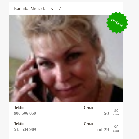
Kartářka
Michaela
- KL. 7
ONLINE
Kartářka Michaela
Pro své klienty je Michaela pojmem, neboť ví
ihned jádro problému a je velmi přesná, pokud
potřebujete rychlou, jasnou odpověď můžete
zvolit právě ji a budete překvapeni, co vše ví.
Telefon:
Cena:
Kč
50
906 506 050
min
Telefon:
Cena:
Kč
od 29
515 534 909
min