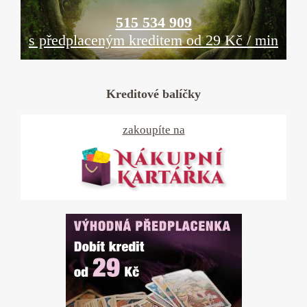
515 534 909
s předplaceným kreditem od 29 Kč / min
Kreditové balíčky
zakoupíte na