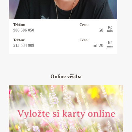
zeptá. Někdy přiberu i kyvadlo.
Telefon:
Cena:
Kč
50
906 506 050
min
Telefon:
Cena:
Kč
od 29
515 534 909
min
Online věštba