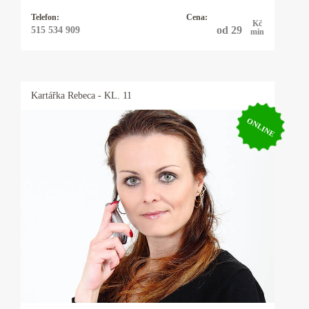
Telefon:
Cena:
Kč
od 29
515 534 909
min
Kartářka
Rebeca
- KL. 11
ONLINE
Kartářka Rebeca
Řešíte vztahy, lásku, peníze, zaměstnání nebo
něco jiného? Mým oblíbeným orákulem jsou
karty - mariášové, tarotové, archandělské,
věštím také z kamenných run, využívám
energie kyvadélka.