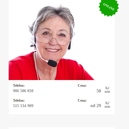
ONLINE
Kartářka Božena
Zaměření: láska, vztahy, finance, zdraví,
zvířátka. Moje práce je mým koníčkem a to je
to nejlepší, co může člověk chtít. Dlouholeté
zkušenosti a spokojení klienti. Ráda pomohu
tam, kde se sami ztrácíte.
Telefon:
Cena:
Kč
50
906 506 050
min
Telefon:
Cena:
Kč
od 29
515 534 909
min