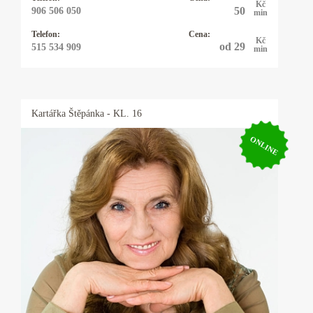
Kč
50
906 506 050
min
Telefon:
Cena:
Kč
od 29
515 534 909
min
Kartářka
Štěpánka
- KL. 16
ONLINE
Kartářka Štěpánka
Přes 30 let praxe. Od dětství jsem se
pohybovala mezi kartářkami a věštci. Babička
byla známá kartářka. Impulsem pro moji dráhu
byla první spokojená klientka. Ráda Vám
pomohu najít odpovědi na dotazy týkající se
vztahů, lásky, práce, dětí, zdraví odpovědi.