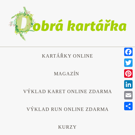
Přeskočit
na
obsah
Přeskočit
KARTÁŘKY ONLINE
na
Face
obsah
Twitt
MAGAZÍN
Pinte
VÝKLAD KARET ONLINE ZDARMA
Link
Emai
VÝKLAD RUN ONLINE ZDARMA
Shar
KURZY