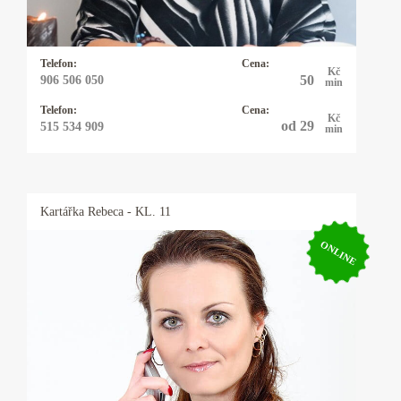
svobodnou vůli, jak vše řešit. Občas používám
kyvadlo které vyrobila moje dcera.
Telefon:
Cena:
Kč
50
906 506 050
min
Telefon:
Cena:
Kč
od 29
515 534 909
min
Kartářka
Rebeca
- KL. 11
ONLINE
Kartářka Rebeca
Řešíte vztahy, lásku, peníze, zaměstnání nebo
něco jiného? Mým oblíbeným orákulem jsou