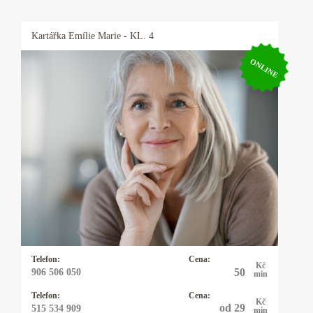
Kartářka
Emílie Marie
- KL. 4
ONLINE
Kartářka Emílie Marie
30 let praxe. Výklad karet, kyvadlo, virgule a
alternativní životní styly, znalosti předávané po
generace. Podíváme se možné věci budoucí v
každé životní oblasti. Vysoká preciznost.
Telefon:
Cena:
Kč
50
906 506 050
min
Telefon:
Cena:
Kč
od 29
515 534 909
min