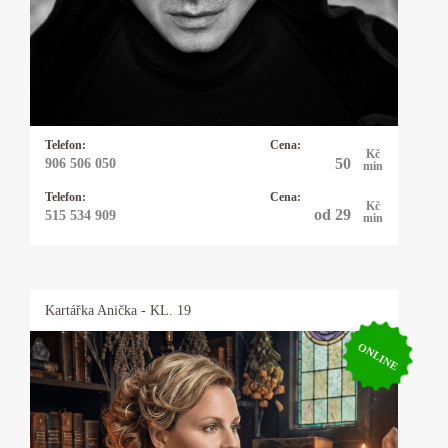
většinu hermetických nauk od astrologie, přes
alchymii, až po kabalu. Není však problém
domluvit se i na jiných metodách. Nabízím
práci s energiemi i rituály šité na míru. Náhoda
neexistuje, jde jen o to naučit se správně hodit
kostkou.
Telefon:
Cena:
Kč
50
906 506 050
min
Telefon:
Cena:
Kč
od 29
515 534 909
min
Kartářka
Anička
- KL. 19
ONLINE
Kartářka Anička
Karty, astrologie, numerologie, výklad snů,