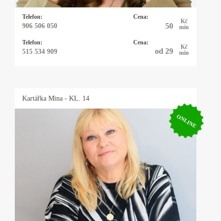
Důvěra je pro mě to nejlepší ocenění.
Telefon:
Cena:
Kč
50
906 506 050
min
Telefon:
Cena:
Kč
od 29
515 534 909
min
Kartářka
Mina
- KL. 14
ONLINE
Kartářka Mina
Výkladem z karet se zabývám 20let a vykládám
karty Osho Zen Tarot. Tyto karty nevěští, ale
pojmenovávají pravdu přítomného okamžiku a
pouze nabízejí možnosti řešení daného
problému. Tím ponechávají člověku