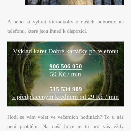
A nebo si vybrat kteroukoliv z našich odbornic na
telefonu, které jsou ihned k dispozici.
Výklad karet Dobré kartářky po telefonu
906 506 050
50 Kč / min
515 534 909
s předplaceným kreditem od 29 Kč / min
Hodí se vám volat ve večerních hodinách? To u nás
není problém. Na naší lince je tu pro vás vždy