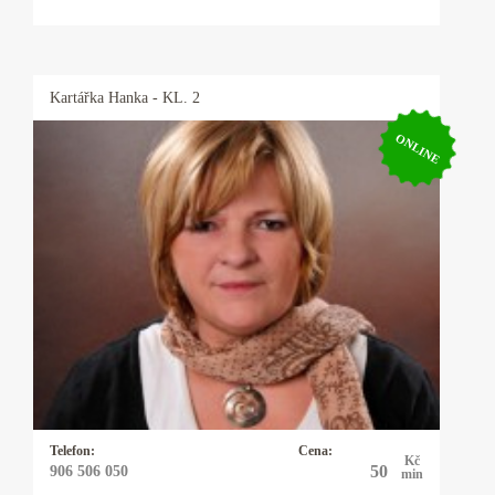
Kartářka
Hanka
- KL. 2
ONLINE
Kartářka Hanka
Profesionální výklad karet, autorské výklady,
rozbor osobnosti a partnerských vztahů podle
data narození. Pomůžu vám uvědomit si svůj
potenciál. Dodám vám sílu a odvahu, abyste
mohli čelit překážkám a výzvám ve svém
životě.
Telefon:
Cena:
Kč
50
906 506 050
min