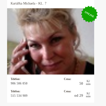
Kartářka
Michaela
- KL. 7
ONLINE
Kartářka Michaela
Pro své klienty je Michaela pojmem, neboť ví
ihned jádro problému a je velmi přesná, pokud
potřebujete rychlou, jasnou odpověď můžete
zvolit právě ji a budete překvapeni, co vše ví.
Telefon:
Cena:
Kč
50
906 506 050
min
Telefon:
Cena:
Kč
od 29
515 534 909
min