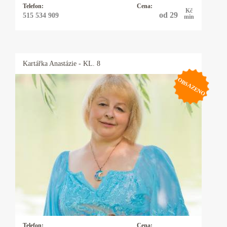
Telefon:
Cena:
Kč
od 29
515 534 909
min
Kartářka
Anastázie
- KL. 8
OBSAZENO
Kartářka Anastázie
Já Anastázie jsem přišla na tento svět s darem
lásky k lidem. Již jako malá jsem vnímala
duchovní svět. Víly a andělé byli mými
kamarády. Později, kdy jsem začala viděla
různé souvislosti mezi nebem a zemí, vždy byli
tito duchovní průvodci se mnou.
Telefon:
Cena: