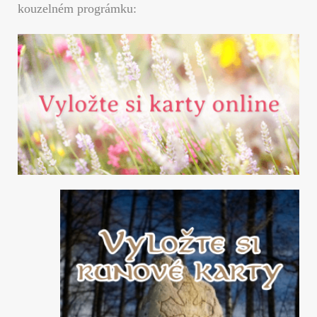
kouzelném prográmku: