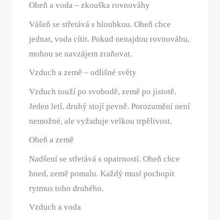
Oheň a voda – zkouška rovnováhy
Vášeň se střetává s hloubkou. Oheň chce
jednat, voda cítit. Pokud nenajdou rovnováhu,
mohou se navzájem zraňovat.
Vzduch a země – odlišné světy
Vzduch touží po svobodě, země po jistotě.
Jeden letí, druhý stojí pevně. Porozumění není
nemožné, ale vyžaduje velkou trpělivost.
Oheň a země
Nadšení se střetává s opatrností. Oheň chce
hned, země pomalu. Každý musí pochopit
rytmus toho druhého.
Vzduch a voda