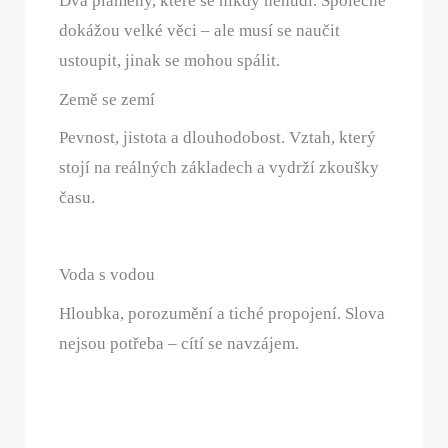
Dva plameny, které se nikdy nenudí. Společně
dokážou velké věci – ale musí se naučit
ustoupit, jinak se mohou spálit.
Země se zemí
Pevnost, jistota a dlouhodobost. Vztah, který
stojí na reálných základech a vydrží zkoušky
času.
Voda s vodou
Hloubka, porozumění a tiché propojení. Slova
nejsou potřeba – cítí se navzájem.