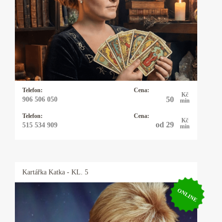
psychomagie. Vysoká pravděpodobnost věštby.
Baví mne taje lidské duše a tím se zabývám
snad čtyřicet let. I když hovořím plynně
anglicky, německy, polsky a domluvím se
vcelku slušně i francouzsky, řeknu vám to, co
mi karty ukazují a moc se s tím nemažu.
Telefon:
Cena:
Kč
50
906 506 050
min
Telefon:
Cena:
Kč
od 29
515 534 909
min
Kartářka
Katka
- KL. 5
ONLINE