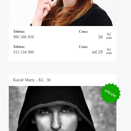
karty - mariášové, tarotové, archandělské,
věštím také z kamenných run, využívám
energie kyvadélka.
Telefon:
Cena:
Kč
50
906 506 050
min
Telefon:
Cena:
Kč
od 29
515 534 909
min
Kartář
Marty
- KL. 36
ONLINE
Kartář Marty
Vždy se snažím jít k samé podstatě problému.
Mou specializací je Tarot, neboť v sobě snoubí