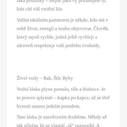
láká poutníky – stejně jako vy přitahujete ty,
kdo cítí váš vnitřní žár.
Vaším ideálním partnerem je někdo, kdo má v
sobě život, energii a touhu objevovat. Člověk,
který myslí rychle, jedná ještě rychleji a
zároveň respektuje vaši potřebu svobody.
Živel vody – Rak, Štír, Ryby
Vodní láska plyne pomalu, tiše a hluboce. Je
to proces splynutí – kapka po kapce, až se dvě
bytosti stanou jedním proudem.
Tato láska je zasvěcením druhému. Někdy až
tak silným, že se vlastní „já“ rozpouští. A