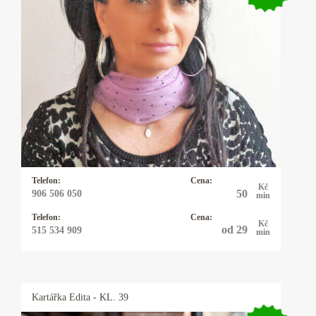
Kartářka Vivien
Mariášové a Andělské karty. Budu váš dobrý
anděl. Ráda vám zodpovím přesně jakoukoliv
otázku, přítomnost i budoucnost. Mám
napojení na andělské energie. Jejich moudrost,
láska a síla mi pomáhají pomáhat ostatním
lidem. Všichni máme právo na lásku, štěstí a
důstojný, plnohodnotný život.
Telefon:
Cena:
Kč
50
906 506 050
min
Telefon:
Cena:
Kč
od 29
515 534 909
min
Kartářka
Edita
- KL. 39