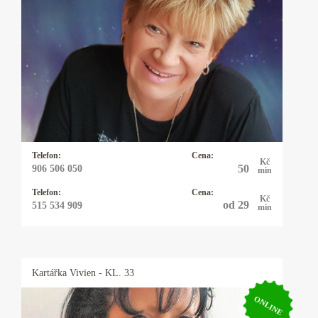
Kartářka Katka
25 let praxe s výkladem z cikánských a
andělských karet. Pomohu Vám s rozhodnutím
v lásce, práci, financemi a ve všem, na co se mě
zeptá. Někdy přiberu i kyvadlo.
Telefon:
Cena:
Kč
50
906 506 050
min
Telefon:
Cena:
Kč
od 29
515 534 909
min
Kartářka
Vivien
- KL. 33
ONLINE