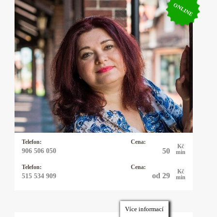
ONLINE
Kartářka Edita
Jmenuji se Edita, pracuji s andělskými,
mariašovými i tarotovými kartami a vykladám
35 let. K výkladu karet mě přivedla mimo jiné i
touha si nechat vyložit od uznávané kartářky,
která mi sdělila, že jsem k ní byla poslána,
abych získala zkušenosti pomáhala lidem.
Těším se na zavolání.
Telefon:
Cena:
Kč
50
906 506 050
min
Telefon:
Cena:
Kč
od 29
515 534 909
min
Více informací