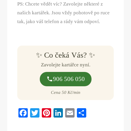
PS: Chcete vědět víc? Zavolejte některé z
našich kartářek. Jsou vždy pohotově po ruce
tak, jako váš telefon a rády vám odpoví.
✨ Co čeká Vás? ✨
Zavolejte kartářce nyní.
906 506 050
Cena 50 Kč/min
Fa
T
Pi
Li
E
S
ce
wi
nt
nk
m
ha