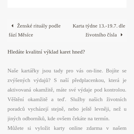
bo
tte
er
ed
ail
re
ok
r
es
In
t
Ženské rituály podle
Karta týdne 13.-19.7. dle
fází Měsíce
životního čísla
Hledáte kvalitní výklad karet hned?
Naše kartářky jsou tady pro vás on-line. Bojíte se
zvýšených výdajů? S naší předplacenkou, která je
aktivovaná okamžitě, máte své výdaje pod kontrolou.
Věštění okamžitě a teď. Služby našich životních
poradců vycházejí stejně, nebo ještě levněji, než u
jiných odborníků, kde ovšem čekáte na termín.
Můžete si vyložit karty online zdarma v našem