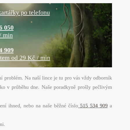
artářky po telefonu
6 050
/ min
4 909
item od 29 Kč / min
í problém. Na naší lince je tu pro vás vždy odborník
jako v průběhu dne. Naše poradkyně prošly pečlivým
ení ihned, nebo na naše běžné číslo
515 534 909
a
ni.