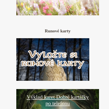
Runové karty
Výklad karet Dobré kartářky
po telefonu