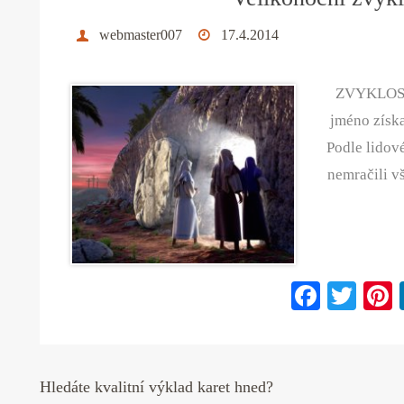
webmaster007
17.4.2014
ZVYKLOSTI
jméno získa
Podle lidové
nemračili vš
Fa
T
ce
wi
bo
tte
ok
r
Hledáte kvalitní výklad karet hned?