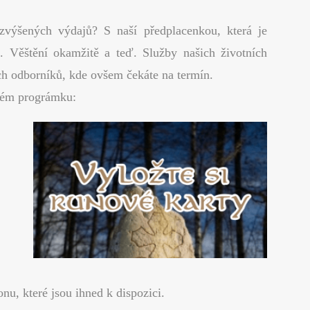
t
 zvýšených výdajů? S naší předplacenkou, která je
. Věštění okamžitě a teď. Služby našich životních
ých odborníků, kde ovšem čekáte na termín.
lném prográmku:
nu, které jsou ihned k dispozici.