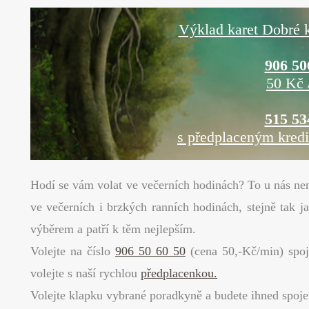
Výklad karet Dobré k
906 50
50 Kč 
515 53
s předplaceným kred
Hodí se vám volat ve večerních hodinách? To u nás nen
ve večerních i brzkých ranních hodinách, stejně tak 
výběrem a patří k těm nejlepším.
Volejte na číslo
906 50 60 50
(cena 50,-Kč/min) spoj
volejte s naší rychlou
předplacenkou.
Volejte klapku vybrané poradkyně a budete ihned spoje