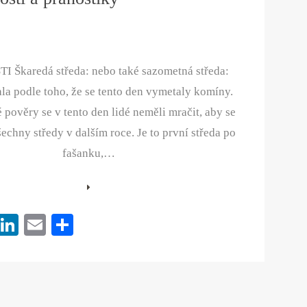
 Škaredá středa: nebo také sazometná středa:
la podle toho, že se tento den vymetaly komíny.
 pověry se v tento den lidé neměli mračit, aby se
echny středy v dalším roce. Je to první středa po
fašanku,…
Pi
Li
E
S
nt
nk
m
ha
er
ed
ail
re
es
In