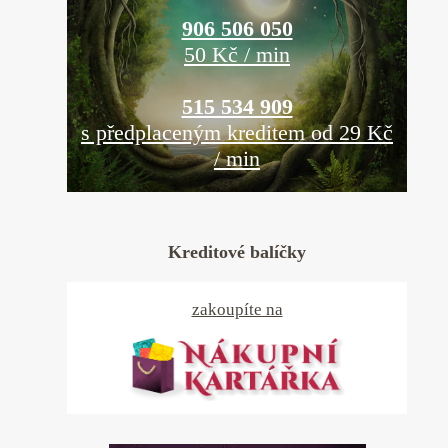
906 506 050
50 Kč / min
515 534 909
s předplaceným kreditem od 29 Kč
/ min
Kreditové balíčky
zakoupíte na