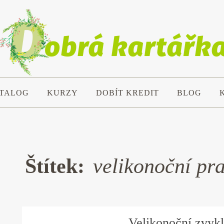
TALOG
KURZY
DOBÍT KREDIT
BLOG
Štítek:
velikonoční pr
Velikonoční zvykl