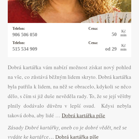
těžkých nebo opakujících se snů. Hlásí se k
etickému monoteismu. Miluje příběhy, stromy,
psy a kočky.
Telefon:
Cena:
Kč
50
906 506 050
min
Telefon:
Cena:
Kč
od 29
515 534 909
min
Dobrá kartářka vám nabízí možnost získat nový pohled
na vše, co zůstává běžným lidem skryto. Dobrá kartářka
byla patřila k lidem, na něž se obracelo, kdykoli se něco
dělo, s čím si již duše nevěděla rady. To, že se její věštby
plnily dodávalo důvěru v lepší osud.
Kdysi nebyla
taková doba, aby lidé …
Dobrá kartářka píše
Zásady Dobré kartářky, aneb co je dobré vědět, než se
vydáte ke kartářce
…
Dobrá kartářka píše