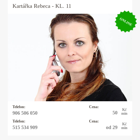
Kartářka
Rebeca
- KL. 11
ONLINE
Kartářka Rebeca
Řešíte vztahy, lásku, peníze, zaměstnání nebo
něco jiného? Mým oblíbeným orákulem jsou
karty - mariášové, tarotové, archandělské, věštím
také z kamenných run, využívám energie
kyvadélka.
Telefon:
Cena:
Kč
50
906 506 050
min
Telefon:
Cena:
Kč
od 29
515 534 909
min