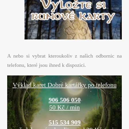
A nebo si vybrat kteroukoliv z našich odbornic na
telefonu, které jsou ihned k dispozici.
Výklad karet Dobré kartářky po telefonu
906 506 050
50 Kč / min
515 534 909