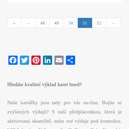
«
‹
48
49
50
51
52
›
Fa
T
Pi
Li
E
S
ce
wi
nt
nk
m
ha
bo
tte
er
ed
ail
re
Hledáte kvalitní výklad karet hned?
ok
r
es
In
t
Naše kartářky jsou tady pro vás on-line. Bojíte se
zvýšených výdajů? S naší předplacenkou, která je
aktivovaná okamžitě, máte své výdaje pod kontrolou.