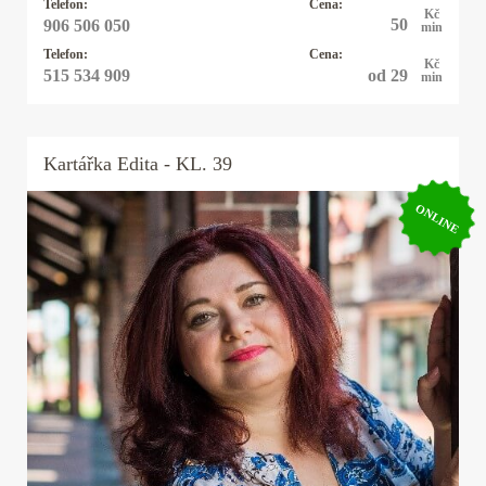
Telefon:
Cena:
Kč
50
906 506 050
min
Telefon:
Cena:
Kč
od 29
515 534 909
min
Kartářka
Edita
- KL. 39
ONLINE
Kartářka Edita
Jmenuji se Edita, pracuji s andělskými,
mariašovými i tarotovými kartami a vykladám
35 let. K výkladu karet mě přivedla mimo jiné i
touha si nechat vyložit od uznávané kartářky,
která mi sdělila, že jsem k ní byla poslána, abych
získala zkušenosti pomáhala lidem. Těším se na
zavolání.