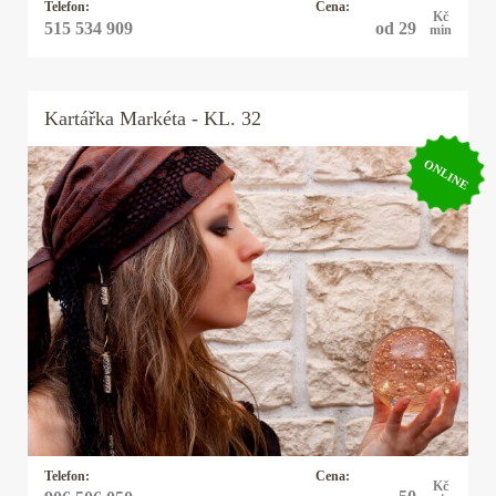
Telefon:
Cena:
Kč
od 29
515 534 909
min
Kartářka
Markéta
- KL. 32
ONLINE
Kartářka Markéta
Výklad z cikánských karet a z lógru. Práce,
finance, kariéra, láska. Mé motto je: NEVÍŠ
KUDY KAM? KARTY TI PORADÍ.
Telefon:
Cena:
Kč