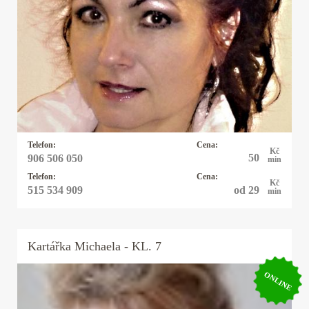
Kartářka Jarmila Vlasta
Zajímám se o věci mezi nebem a zemí, sluneční a
měsíční znamení, numerologii, provádím přesný
výklad karet, řeším psychosomatické a
somatopsychické vztahy a mé motto je: ,,Nikdy
se nevzdávej!“
Telefon:
Cena:
Kč
50
906 506 050
min
Telefon:
Cena:
Kč
od 29
515 534 909
min
Kartářka
Michaela
- KL. 7
ONLINE