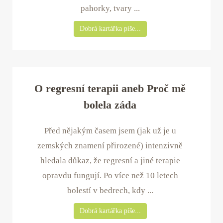
pahorky, tvary ...
Dobrá kartářka píše...
O regresní terapii aneb Proč mě
bolela záda
Před nějakým časem jsem (jak už je u
zemských znamení přirozené) intenzivně
hledala důkaz, že regresní a jiné terapie
opravdu fungují. Po více než 10 letech
bolestí v bedrech, kdy ...
Dobrá kartářka píše...