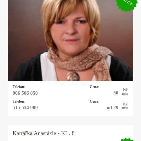
ONLINE
Kartářka Hanka
Profesionální výklad karet, autorské výklady,
rozbor osobnosti a partnerských vztahů podle
data narození. Pomůžu vám uvědomit si svůj
potenciál. Dodám vám sílu a odvahu, abyste
mohli čelit překážkám a výzvám ve svém životě.
Telefon:
Cena:
Kč
50
906 506 050
min
Telefon:
Cena:
Kč
od 29
515 534 909
min
Kartářka
Anastázie
- KL. 8