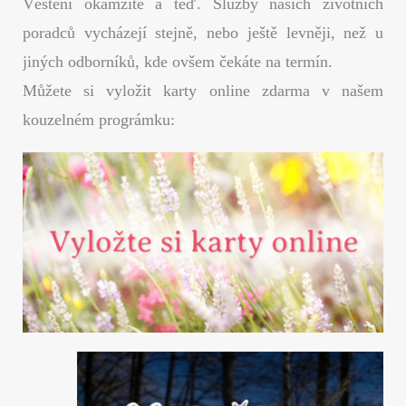
Věštění okamžitě a teď. Služby našich životních
poradců vycházejí stejně, nebo ještě levněji, než u
jiných odborníků, kde ovšem čekáte na termín.
Můžete si vyložit karty online zdarma v našem
kouzelném prográmku: