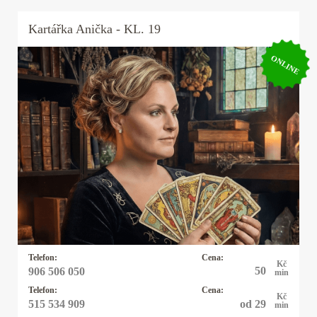
Kartářka
Anička
- KL. 19
ONLINE
Kartářka Anička
Karty, astrologie, numerologie, výklad snů,
psychomagie. Vysoká pravděpodobnost věštby.
Baví mne taje lidské duše a tím se zabývám snad
čtyřicet let. I když hovořím plynně anglicky,
německy, polsky a domluvím se vcelku slušně i
francouzsky, řeknu vám to, co mi karty ukazují a
moc se s tím nemažu.
Telefon:
Cena:
Kč
50
906 506 050
min
Telefon:
Cena:
Kč
od 29
515 534 909
min