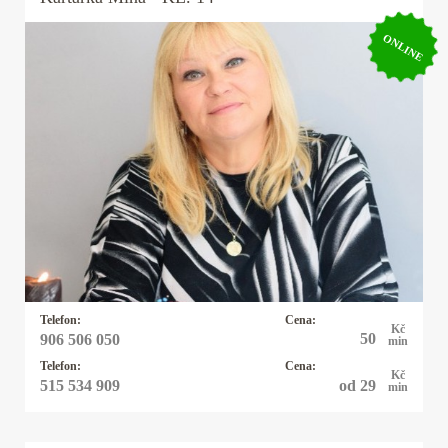
ONLINE
Kartářka Mina
Výkladem z karet se zabývám 20let a vykládám
karty Osho Zen Tarot. Tyto karty nevěští, ale
pojmenovávají pravdu přítomného okamžiku a
pouze nabízejí možnosti řešení daného
problému. Tím ponechávají člověku svobodnou
vůli, jak vše řešit. Občas používám kyvadlo
které vyrobila moje dcera.
Telefon:
Cena:
Kč
50
906 506 050
min
Telefon:
Cena:
Kč
od 29
515 534 909
min