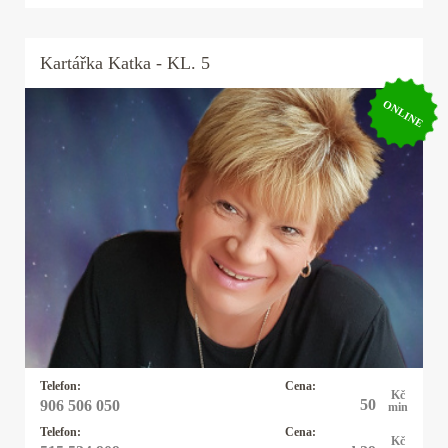
Kartářka
Katka
- KL. 5
ONLINE
Kartářka Katka
25 let praxe s výkladem z cikánských a
andělských karet. Pomohu Vám s rozhodnutím v
lásce, práci, financemi a ve všem, na co se mě
zeptá. Někdy přiberu i kyvadlo.
Telefon:
Cena:
Kč
50
906 506 050
min
Telefon:
Cena:
Kč