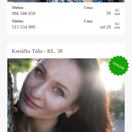
Telefon:
Cena:
Kč
50
906 506 050
min
Telefon:
Cena:
Kč
od 29
515 534 909
min
Kartářka
Táňa
- KL. 38
ONLINE
Kartářka Táňa
Kartářka, numeroložka, kyvadlo a techniky
Reiki. Čísla ukazují cestu, vcítím skrze ně na
odpovědi k vaší otázce. Karty společně s čísly v
mých výkladech pomohou v otázkách lásky,
vztahů (rodinných, pracovních, přátelských i