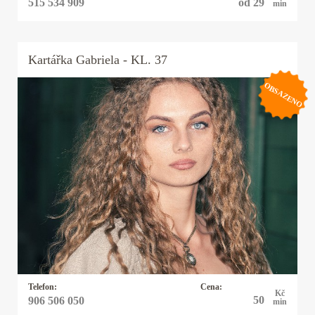
od 29
515 534 909
min
Kartářka
Gabriela
- KL. 37
OBSAZENO
Kartářka Gabriela
Mé karty vám řeknou, jak se vám bude dařit v
různých oblastech života. Zajímá vás, co bude
dál? Potkáte konečně svoji životní lásku, jak se
povede v práci? Moje taroty vám s láskou
poradí.
Telefon:
Cena:
Kč
50
906 506 050
min