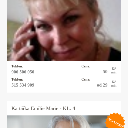
Kartářka Michaela
Pro své klienty je Michaela pojmem, neboť ví
ihned jádro problému a je velmi přesná, pokud
potřebujete rychlou, jasnou odpověď můžete
zvolit právě ji a budete překvapeni, co vše ví.
Telefon:
Cena:
Kč
50
906 506 050
min
Telefon:
Cena:
Kč
od 29
515 534 909
min
Kartářka
Emílie Marie
- KL. 4
OBSAZENO