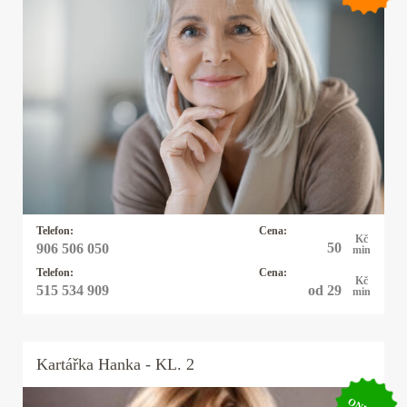
Kartářka Emílie Marie
30 let praxe. Výklad karet, kyvadlo, virgule a
alternativní životní styly, znalosti předávané po
generace. Podíváme se možné věci budoucí v
každé životní oblasti. Vysoká preciznost.
Telefon:
Cena:
Kč
50
906 506 050
min
Telefon:
Cena:
Kč
od 29
515 534 909
min
Kartářka
Hanka
- KL. 2