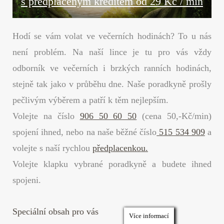
s předplaceným kreditem od 29 Kč / min
Hodí se vám volat ve večerních hodinách? To u nás
není problém. Na naší lince je tu pro vás vždy
odborník ve večerních i brzkých ranních hodinách,
stejně tak jako v průběhu dne. Naše poradkyně prošly
pečlivým výběrem a patří k těm nejlepším.
Volejte na číslo
906 50 60 50
(cena 50,-Kč/min)
spojení ihned, nebo na naše běžné číslo
515 534 909
a
volejte s naší rychlou
předplacenkou.
Volejte klapku vybrané poradkyně a budete ihned
spojeni.
Speciální obsah pro vás
Více informací