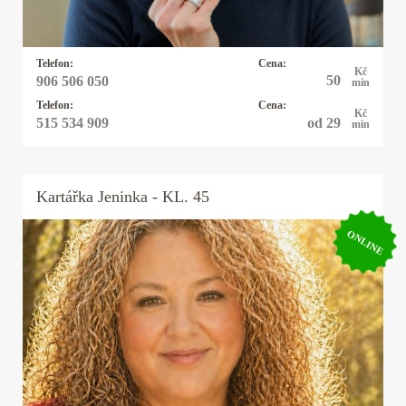
po sny, které se zdají být nedosažitelné.
Společně nahlédneme pod povrch a otevřeme
cestu k většímu klidu i jistotě.
Telefon:
Cena:
Kč
50
906 506 050
min
Telefon:
Cena:
Kč
od 29
515 534 909
min
Kartářka
Jeninka
- KL. 45
ONLINE
Kartářka Jeninka
Karty se naučila jako malá ve své rodině.
Používá stoletý rakousko-uherský balíček tzv.
cikánek a k tomu Rider-Waite_Smith tarot. Má
čtyřicet let zkušeností. Vykládá i poselství