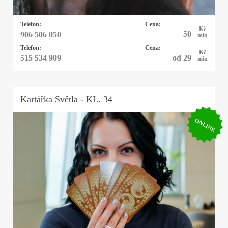
partnerských) a práce, či životní cesty.
Telefon:
Cena:
Kč
50
906 506 050
min
Telefon:
Cena:
Kč
od 29
515 534 909
min
Kartářka
Světla
- KL. 34
ONLINE
Kartářka Světla
Jsem tu, abych s vámi hledala odpovědi na
otázky, které život přináší. Cikánské karty jsou
mým průvodcem - odkrývají skryté souvislosti,
přání i to, co se někdy bojíme vyslovit. Ptát se
můžete na cokoliv, co vás tíží či láká - od vztahů