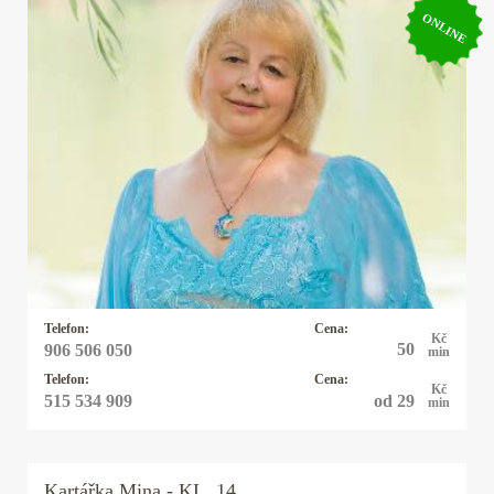
ONLINE
Kartářka Anastázie
Já Anastázie jsem přišla na tento svět s darem
lásky k lidem. Již jako malá jsem vnímala
duchovní svět. Víly a andělé byli mými
kamarády. Později, kdy jsem začala viděla různé
souvislosti mezi nebem a zemí, vždy byli tito
duchovní průvodci se mnou.
Telefon:
Cena:
Kč
50
906 506 050
min
Telefon:
Cena:
Kč
od 29
515 534 909
min
Kartářka
Mina
- KL. 14