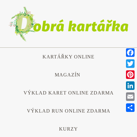
Přeskočit
na
obsah
Přeskočit
KARTÁŘKY ONLINE
na
Face
obsah
Twitt
MAGAZÍN
Pinte
VÝKLAD KARET ONLINE ZDARMA
Link
Emai
VÝKLAD RUN ONLINE ZDARMA
Shar
KURZY