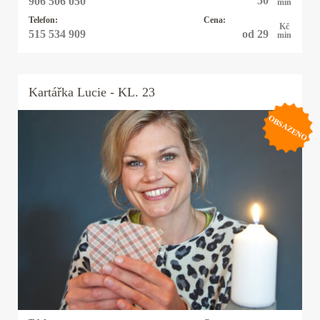
50
906 506 050
min
Telefon:
Cena:
Kč
od 29
515 534 909
min
Kartářka
Lucie
- KL. 23
OBSAZENO
Kartářka Lucie
Mystička, výklad tarotu. Svůj duchovní
potenciál s pokorou předávám dál ostatním v
podobě pomoci a cílené rady. Těším se na Vás.